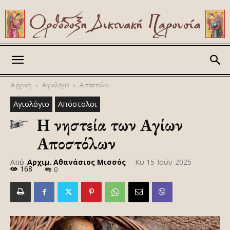
Askitikon
Αρχική
Αγιολόγιο
Απόστολοι
Αγιολόγιο
Απόστολοι
Η νηστεία των Αγίων
Αποστόλων
Από
Αρχιμ. Αθανάσιος Μισσός
-
Κυ 15-Ιούν-2025
168
0