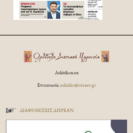
Askitikon.eu
Επικοινωνία:
askitiko@otenet.gr
ΔΙΑΦΗΜΊΣΕΙΣ ΔΩΡΕΆΝ