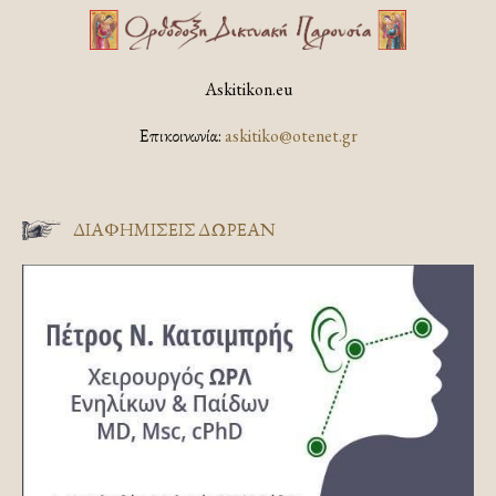
Askitikon.eu
Επικοινωνία:
askitiko@otenet.gr
ΔΙΑΦΗΜΊΣΕΙΣ ΔΩΡΕΆΝ