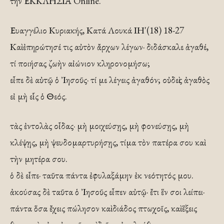
την ΕΚΚΛΗΣΙΑ Online.
Ευαγγέλιο Κυριακής, Κατά Λουκά ΙΗ'(18) 18-27
Καὶ ἐπηρώτησέ τις αὐτὸν ἄρχων λέγων· διδάσκαλε ἀγαθέ,
τί ποιήσας ζωὴν αἰώνιον κληρονομήσω;
εἶπε δὲ αὐτῷ ὁ ᾿Ιησοῦς· τί με λέγεις ἀγαθόν; οὐδεὶς ἀγαθὸς
εἰ μὴ εἷς ὁ Θεός.
τὰς ἐντολὰς οἶδας· μὴ μοιχεύσῃς, μὴ φονεύσῃς, μὴ
κλέψῃς, μὴ ψευδομαρτυρήσῃς, τίμα τὸν πατέρα σου καὶ
τὴν μητέρα σου.
ὁ δὲ εἶπε· ταῦτα πάντα ἐφυλαξάμην ἐκ νεότητός μου.
ἀκούσας δὲ ταῦτα ὁ ᾿Ιησοῦς εἶπεν αὐτῷ· ἔτι ἕν σοι λείπει·
πάντα ὅσα ἔχεις πώλησον καὶ διάδος πτωχοῖς, καὶ ἕξεις