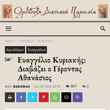
Askitikon
Αρχική
Αγιολόγιο
Ευαγγέλια
Αγιολόγιο
Ευαγγέλια
Ευαγγέλιο Κυριακής:
Διαβάζει ο Γέροντας
Αθανάσιος
367
Από
Askitikon
-
Σα 23-Νοέ-2019
0