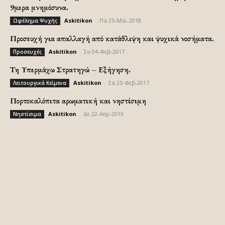
9μερα μνημόσυνα.
Askitikon
-
Πα 25-Μάι-2018
Ωφέλημα Ψυχής
Προσευχή για απαλλαγή από κατάθλιψη και ψυχικά νοσήματα.
Askitikon
-
Σα 04-Φεβ-2017
Προσευχές
Τη Υπερμάχω Στρατηγώ – Εξήγηση.
Askitikon
-
Σα 25-Φεβ-2017
Λειτουργικά Κείμενα
Πορτοκαλόπιτα αρωματική και νηστίσιμη
Askitikon
-
Δε 22-Απρ-2019
Νηστίσιμα