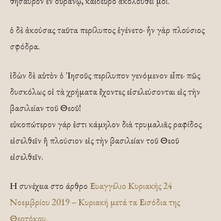
θησαυρὸν ἐν οὐρανῷ, καὶ δεῦρο ἀκολούθει μοι.
ὁ δὲ ἀκούσας ταῦτα περίλυπος ἐγένετο· ἦν γὰρ πλούσιος
σφόδρα.
ἰδὼν δὲ αὐτὸν ὁ ᾿Ιησοῦς περίλυπον γενόμενον εἶπε· πῶς
δυσκόλως οἱ τὰ χρήματα ἔχοντες εἰσελεύσονται εἰς τὴν
βασιλείαν τοῦ Θεοῦ!
εὐκοπώτερον γάρ ἐστι κάμηλον διὰ τρυμαλιᾶς ραφίδος
εἰσελθεῖν ἢ πλούσιον εἰς τὴν βασιλείαν τοῦ Θεοῦ
εἰσελθεῖν.
Η συνέχεια στο άρθρο
Ευαγγέλιο Κυριακής 24
Νοεμβρίου 2019 – Κυριακή μετά τα Εισόδια της
Θεοτόκου.