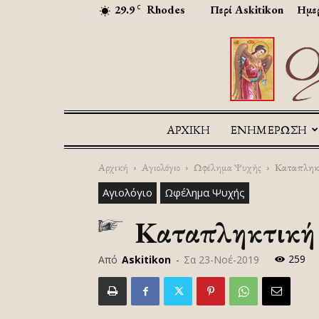
29.9
Rhodes
Περί Askitikon
Ημερ
C
ΑΡΧΙΚΉ
ΕΝΗΜΕΡΩΣΗ
Αρχική
Αγιολόγιο
Ωφέλημα Ψυχής
Καταπληκτι
Αγιολόγιο
Ωφέλημα Ψυχής
Καταπληκτική κ
259
Από
Askitikon
-
Σα 23-Νοέ-2019