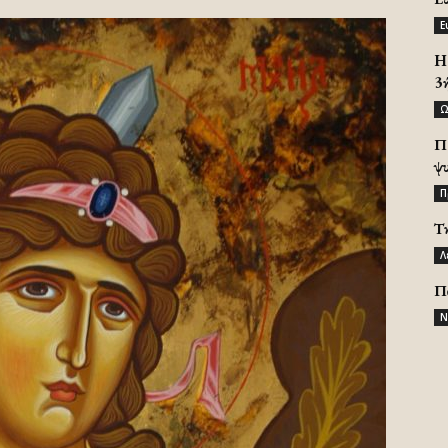
Ε
H 
3
Ω
Π
ψ
Π
Τ
Λ
Π
Ν