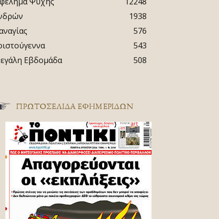
φέλημα Ψυχής
12248
νδρών
1938
αναγίας
576
ριστούγεννα
543
εγάλη Εβδομάδα
508
ΠΡΩΤΟΣΈΛΙΔΑ ΕΦΗΜΕΡΊΔΩΝ