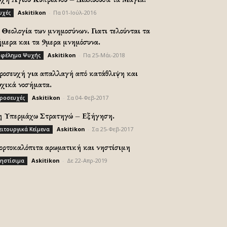
Askitikon
-
Πα 01-Ιούλ-2016
υχές
Θεολογία των μνημοσύνων. Γιατι τελούνται τα
ήμερα και τα 9μερα μνημόσυνα.
Askitikon
-
Πα 25-Μάι-2018
φέλημα Ψυχής
ροσευχή για απαλλαγή από κατάθλιψη και
υχικά νοσήματα.
Askitikon
-
Σα 04-Φεβ-2017
ροσευχές
η Υπερμάχω Στρατηγώ – Εξήγηση.
Askitikon
-
Σα 25-Φεβ-2017
ειτουργικά Κείμενα
ορτοκαλόπιτα αρωματική και νηστίσιμη
Askitikon
-
Δε 22-Απρ-2019
ηστίσιμα