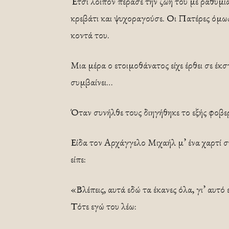
Έτσι λοιπόν πέρασε την ζωή του με ραθυμία
κρεβάτι και ψυχοραγούσε. Οι Πατέρες όμω
κοντά του.
Μια μέρα ο ετοιμοθάνατος είχε έρθει σε έκ
συμβαίνει…
Όταν συνήλθε τους διηγήθηκε το εξής φοβε
Είδα τον Αρχάγγελο Μιχαήλ μ’ ένα χαρτί στα
είπε:
«Βλέπεις, αυτά εδώ τα έκανες όλα, γι’ αυτ
Τότε εγώ του λέω: