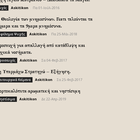
Askitikon
-
Πα 01-Ιούλ-2016
υχές
Θεολογία των μνημοσύνων. Γιατι τελούνται τα
ήμερα και τα 9μερα μνημόσυνα.
Askitikon
-
Πα 25-Μάι-2018
φέλημα Ψυχής
ροσευχή για απαλλαγή από κατάθλιψη και
υχικά νοσήματα.
Askitikon
-
Σα 04-Φεβ-2017
ροσευχές
η Υπερμάχω Στρατηγώ – Εξήγηση.
Askitikon
-
Σα 25-Φεβ-2017
ειτουργικά Κείμενα
ορτοκαλόπιτα αρωματική και νηστίσιμη
Askitikon
-
Δε 22-Απρ-2019
ηστίσιμα