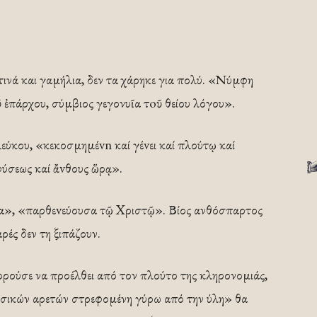
τινά και γαμήλια, δεν τα χάρηκε για πολύ. «Νύμφη
ῦ ἐπάρχου, σύµβιος γεγονυῖα τoῦ θείου λόγου».
ύκου, «κεκοσμημέvn καί γέvει καί πλούτῳ καί
φύσεως καί ἄvθους ὥρᾳ».
ρα», «παρθεvεύουσα τῷ Xριστῷ». Βίος ανθόσπαρτος
ρές δεν τη ξιπάζουν.
ρούσε να προέλθει από τον πλούτο της κληρονομιάς,
υσικών αρετών στρεφομένη γύρω από την ύλη» θα