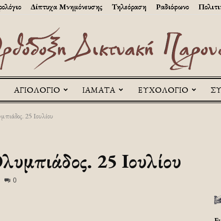
ολόγιο
Δίπτυχα Μνημόνευσης
Τηλεόραση
Ραδιόφωνο
Πολιτι
ΑΓΙΟΛΟΓΙΟ
ΙΑΜΑΤΑ
ΕΥΧΟΛΟΓΙΟ
Σ
Askitikon
μπιάδος. 25 Ιουλίου
Ολυμπιάδος. 25 Ιουλίου
0
Ε