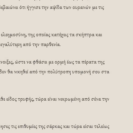
εβαιώνει ότι ήγγισε την αψίδα των ουρανών με τις
λεημοσύνη, της οποίας κατέχεις τα σκήπτρα και
μεγαλύτερη από την παρθενία.
οιξες, ώστε να φθάσει με ορμή έως τα πέρατα της
 δεν θα νικηθεί από την πολύτροπη υπομονή σου στα
ε είδος τρυφής, τώρα είναι νεκρωμένη από σένα την
σες τις επιθυμίες της σάρκας και τώρα είσαι τελείως