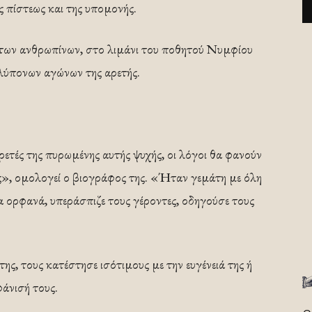
ς πίστεως και της υπομονής.
α των ανθρωπίνων, στο λιμάνι του ποθητού Νυμφίου
λύπονων αγώνων της αρετής.
ρετές της πυρωμένης αυτής ψυχής, οι λόγοι θα φανούν
ς», ομολογεί ο βιογράφος της. «Ήταν γεμάτη με όλη
 τα ορφανά, υπεράσπιζε τους γέροντες, οδηγούσε τους
ς, τους κατέστησε ισότιμους με την ευγένειά της ή
άνισή τους.