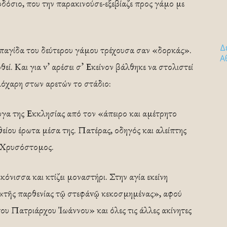
όσιο, που την παρακινούσε-εξεβίαζε προς γάμο με
Δ
 παγίδα του δεύτερου γάμου τρέχουσα σαν «δορκάς».
Α
ί. Και για v’ αρέσει σ’ Εκείνον βάλθηκε να στολιστεί
λόχαρη στων αρετών το στάδιο:
ργα της Εκκλησίας από τον «άπειρο και αμέτρητο
είου έρωτα μέσα της. Πατέρας, οδηγός και αλείπτης
ς Χρυσόστομος.
ακόνισσα και κτίζει μοναστήρι. Στην αγία εκείνη
«τῆς παρθενίας τῷ στεφάvῷ κεκοσμημένας», αφού
ου Πατριάρχου Ἰωάννου» και όλες τις άλλες ακίνητες