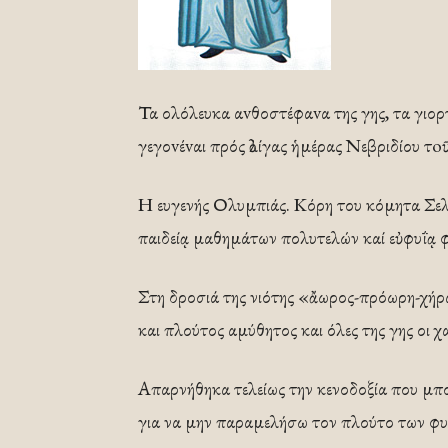
Τα ολόλευκα αvθοστέφαvα της γης, τα γιορ
γεγοvέvαι πρός ὀλίγας ἡμέρας Νεβριδίου τo
Η ευγενής Ολυµπιάς. Κόρη του κόμητα Σελε
παιδείᾳ μαθημάτων πολυτελών καί εὐφυΐᾳ 
Στη δροσιά της νιότης «ἄωρος-πρόωρη-χή
και πλούτος αμύθητος και όλες της γης οι χα
Απαρνήθηκα τελείως την κενοδοξία που μπο
για να μην παραμελήσω τον πλούτο των φ