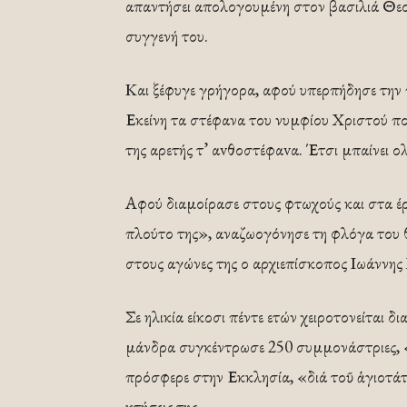
απαντήσει απολογουμένη στον βασιλιά Θεοδ
συγγενή του.
Και ξέφυγε γρήγορα, αφού υπερπήδησε την
Εκείνη τα στέφανα του νυμφίου Χριστού ποθε
της αρετής τ’ αvθοστέφαvα. Έτσι μπαίνει ο
Αφού διαμοίρασε στους φτωχούς και στα έ
πλούτο της», αναζωογόνησε τη φλόγα του θ
στους αγώνες της ο αρχιεπίσκοπος Ιωάννη
Σε ηλικία είκοσι πέντε ετών χειροτονείται δι
μάνδρα συγκέντρωσε 250 συμμονάστριες, 
πρόσφερε στην Εκκλησία, «διά τοῦ ἁγιοτάτ
κτήσεις της.