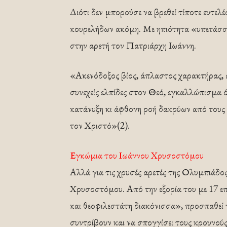
Διότι δεν μπορούσε να βρεθεί τίποτε ευτελ
κουρελήδων ακόμη. Με ηπιότητα «υπετάσσε
στην αρετή τον Πατριάρχη Ιωάννη.
«Ακενόδοξος βίος, άπλαστος χαρακτήρας, 
συνεχείς ελπίδες στον Θεό, εγκαλλώπισμα 
κατάνυξη κι άφθονη ροή δακρύων από τους
τον Χριστό»(2).
Εγκώμια του Ιωάννου Χρυσοστόμου
Αλλά για τις χρυσές αρετές της Ολυμπιάδος
Χρυσοστόμου. Από την εξορία του με 17 επ
και θεοφιλεστάτη διακόνισσα», προσπαθεί ν
συντρίβουν και να σπογγίσει τους κρουνούς