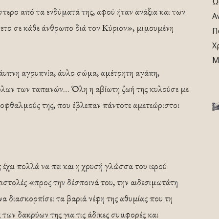
Ω
έστερο από τα ενδύματά της, αφού ήταν ανάξια και των
Α
το σε κάθε άνθρωπο διά τον Κύριον», μιμουμένη
Π
Χ
Μ
άυπνη αγρυπνία, άυλο σώμα, αμέτρητη αγάπη,
όλων των ταπεινών… Όλη η αβίωτη ζωή της κυλούσε με
 οφθαλμούς της, που έβλεπαν πάντοτε αμετεώριστοι
 έχει πολλά να πει και η χρυσή γλώσσα του ιερού
ιστολές «προς την δέσποινά του, την αιδεσιμωτάτη
α διασκορπίσει τα βαριά νέφη της αθυμίας που τη
 των δακρύων της για τις άδικες συμφορές και