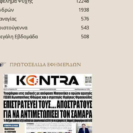
φέλημα Ψυχής
12248
νδρών
1938
αναγίας
576
ριστούγεννα
543
εγάλη Εβδομάδα
508
ΠΡΩΤΟΣΈΛΙΔΑ ΕΦΗΜΕΡΊΔΩΝ