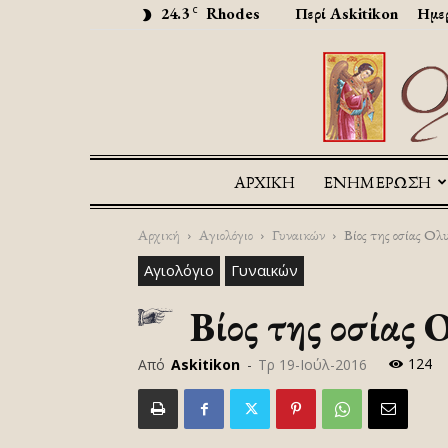
24.3
Rhodes
Περί Askitikon
Ημερ
C
ΑΡΧΙΚΉ
ΕΝΗΜΕΡΩΣΗ
Αρχική
Αγιολόγιο
Γυναικών
Βίος της οσίας Ολυ
Αγιολόγιο
Γυναικών
Βίος της οσίας 
124
Από
Askitikon
-
Τρ 19-Ιούλ-2016