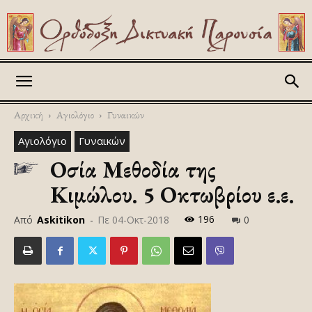
Askitikon
Αρχική
Αγιολόγιο
Γυναικών
Αγιολόγιο
Γυναικών
Οσία Μεθοδία της
Κιμώλου. 5 Οκτωβρίου ε.ε.
196
Από
Askitikon
-
Πε 04-Οκτ-2018
0