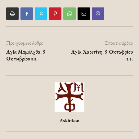
Προηγούμενο άρθρο
Επόμενο άρθρο
Αγία Μαμέλχθα. 5
Αγία Χαριτίνη. 5 Οκτωβρίου
Οκτωβρίου ε.ε.
ε.ε.
Askitikon