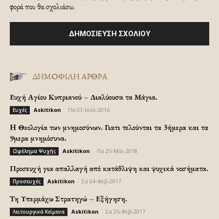
φορά που θα σχολιάσω.
ΔΗΜΟΦΙΛΗ ΑΡΘΡΑ
Ευχή Αγίου Κυπριανού – Διαλύουσα τα Μάγια.
Askitikon
-
Πα 01-Ιούλ-2016
Ευχές
H Θεολογία των μνημοσύνων. Γιατι τελούνται τα 3ήμερα και τα
9μερα μνημόσυνα.
Askitikon
-
Πα 25-Μάι-2018
Ωφέλημα Ψυχής
Προσευχή για απαλλαγή από κατάθλιψη και ψυχικά νοσήματα.
Askitikon
-
Σα 04-Φεβ-2017
Προσευχές
Τη Υπερμάχω Στρατηγώ – Εξήγηση.
Askitikon
-
Σα 25-Φεβ-2017
Λειτουργικά Κείμενα