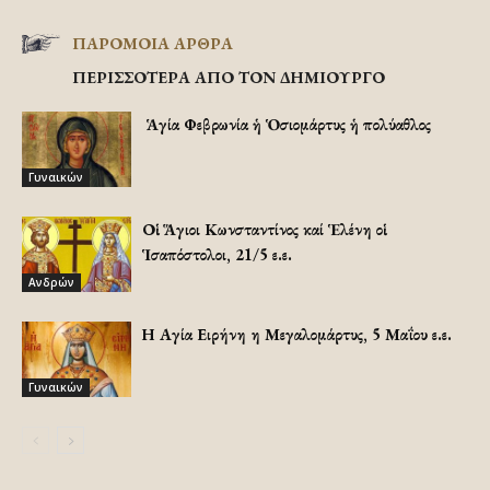
ΠΑΡΟΜΟΙΑ ΑΡΘΡΑ
ΠΕΡΙΣΣΟΤΕΡΑ ΑΠΟ ΤΟΝ ΔΗΜΙΟΥΡΓΟ
Ἡ Ἁγία Φεβρωνία ἡ Ὁσιομάρτυς ἡ πολύαθλος
Γυναικών
Οἱ Ἅγιοι Κωνσταντίνος καί Ἑλένη οἱ
Ἱσαπόστολοι, 21/5 ε.ε.
Ανδρών
Η Αγία Ειρήνη η Μεγαλομάρτυς, 5 Μαΐου ε.ε.
Γυναικών