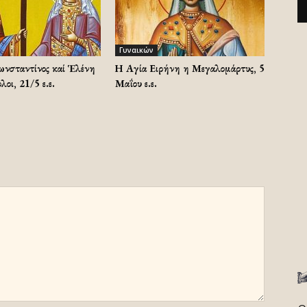
Γυναικών
ωνσταντίνος καί Ἑλένη
Η Αγία Ειρήνη η Μεγαλομάρτυς, 5
λοι, 21/5 ε.ε.
Μαΐου ε.ε.