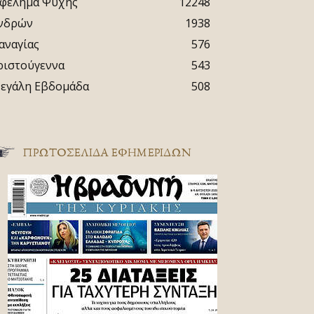
φέλημα Ψυχής
12248
νδρών
1938
αναγίας
576
ριστούγεννα
543
εγάλη Εβδομάδα
508
ΠΡΩΤΟΣΈΛΙΔΑ ΕΦΗΜΕΡΊΔΩΝ