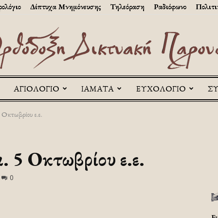
ολόγιο
Δίπτυχα Μνημόνευσης
Τηλεόραση
Ραδιόφωνο
Πολιτι
ΑΓΙΟΛΟΓΙΟ
ΙΑΜΑΤΑ
ΕΥΧΟΛΟΓΙΟ
Σ
Askitikon
 Οκτωβρίου ε.ε.
 5 Οκτωβρίου ε.ε.
0
Ε