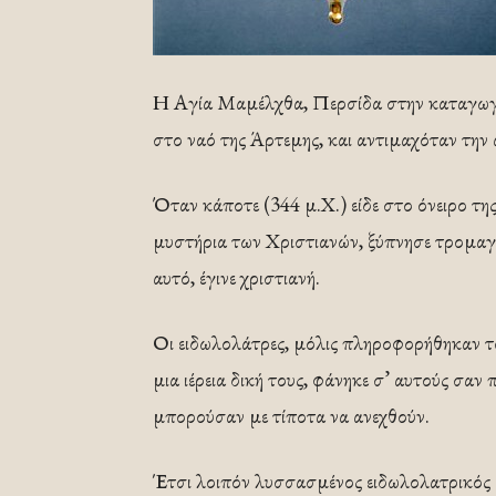
Η Αγία Μαμέλχθα, Περσίδα στην καταγωγή,
στο ναό της Άρτεμης, και αντιμαχόταν την 
Όταν κάποτε (344 μ.Χ.) είδε στο όνειρο της
μυστήρια των Χριστιανών, ξύπνησε τρομαγμ
αυτό, έγινε χριστιανή.
Οι ειδωλολάτρες, μόλις πληροφορήθηκαν το
μια ιέρεια δική τους, φάνηκε σ’ αυτούς σαν
μπορούσαν με τίποτα να ανεχθούν.
Έτσι λοιπόν λυσσασμένος ειδωλολατρικός 