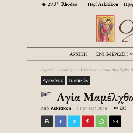
29.3
Rhodes
Περί Askitikon
Ημερ
C
ΑΡΧΙΚΉ
ΕΝΗΜΕΡΩΣΗ
Αρχική
Αγιολόγιο
Γυναικών
Αγία Μαμέλχθα. 5
Αγιολόγιο
Γυναικών
Αγία Μαμέλχθα.
283
Από
Askitikon
-
Πε 04-Οκτ-2018