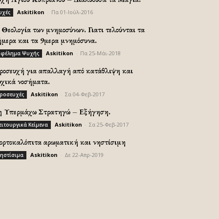
Askitikon
-
Πα 01-Ιούλ-2016
υχές
Θεολογία των μνημοσύνων. Γιατι τελούνται τα
ήμερα και τα 9μερα μνημόσυνα.
Askitikon
-
Πα 25-Μάι-2018
φέλημα Ψυχής
ροσευχή για απαλλαγή από κατάθλιψη και
υχικά νοσήματα.
Askitikon
-
Σα 04-Φεβ-2017
ροσευχές
η Υπερμάχω Στρατηγώ – Εξήγηση.
Askitikon
-
Σα 25-Φεβ-2017
ειτουργικά Κείμενα
ορτοκαλόπιτα αρωματική και νηστίσιμη
Askitikon
-
Δε 22-Απρ-2019
ηστίσιμα