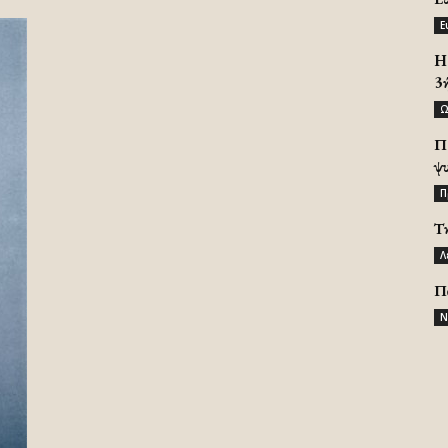
Ε
H 
3
Ω
Π
ψ
Π
Τ
Λ
Π
Ν