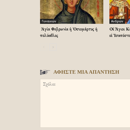
Γυναικών
Ανδρών
Ἡ Ἁγία Φεβρωνία ἡ Ὁσιομάρτυς ἡ
Οἱ Ἅγιοι Κ
πολύαθλος
οἱ Ἱσαπόστο
ΑΦΗΣΤΕ ΜΙΑ ΑΠΑΝΤΗΣΗ