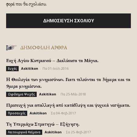
φορά που θα σχολιάσω.
ΔΗΜΟΦΙΛΗ ΑΡΘΡΑ
Ευχή Αγίου Κυπριανού – Διαλύουσα τα Μάγια.
Askitikon
-
Πα 01-Ιούλ-2016
Ευχές
H Θεολογία των μνημοσύνων. Γιατι τελούνται τα 3ήμερα και τα
9μερα μνημόσυνα.
Askitikon
-
Πα 25-Μάι-2018
Ωφέλημα Ψυχής
Προσευχή για απαλλαγή από κατάθλιψη και ψυχικά νοσήματα.
Askitikon
-
Σα 04-Φεβ-2017
Προσευχές
Τη Υπερμάχω Στρατηγώ – Εξήγηση.
Askitikon
-
Σα 25-Φεβ-2017
Λειτουργικά Κείμενα