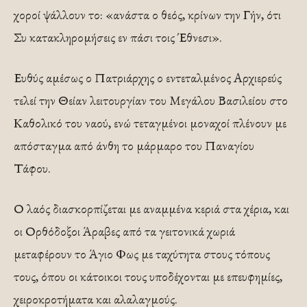
χοροί ψάλλουν το: «ανάστα ο θεός, κρίνων την Γήν, ότι
Συ κατακληρομήσεις εν πάσι τοις Έθνεσι».
Ευθύς αμέσως ο Πατριάρχης ο εντεταλμένος Αρχιερεύς
τελεί την Θείαν λειτουργίαν του Μεγάλου Βασιλείου στο
Καθολικό του ναού, ενώ τεταγμένοι μοναχοί πλένουν με
απόσταγμα από άνθη το μάρμαρο του Παναγίου
Τάφου.
Ο λαός διασκορπίζεται με αναμμένα κεριά στα χέρια, και
οι Ορθόδοξοι Άραβες από τα γειτονικά χωριά
μεταφέρουν το Άγιο Φως με ταχύτητα στους τόπους
τους, όπου οι κάτοικοι τους υποδέχονται με επευφημίες,
χειροκροτήματα και αλαλαγμούς.