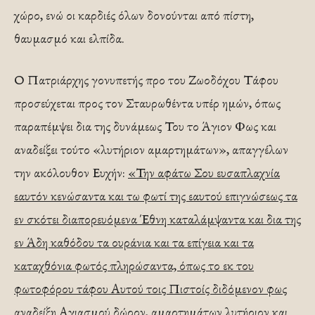
χώρο, ενώ οι καρδιές όλων δονούνται από πίστη,
θαυμασμό και ελπίδα.
Ο Πατριάρχης γονυπετής προ του Ζωοδόχου Τάφου
προσεύχεται προς τον Σταυρωθέντα υπέρ ημών, όπως
παραπέμψει δια της δυνάμεως Του το Άγιον Φως και
αναδείξει τούτο «λυτήριον αμαρτημάτων», απαγγέλων
την ακόλουθον Ευχήν:
«Την αφάτω Σου ευσαπλαχνία
εαυτόν κενώσαντα και τω φωτί της εαυτού επιγνώσεως τα
εν σκότει διαπορευόμενα Έθνη καταλάμψαντα και δια της
εν Άδη καθόδου τα ουράνια και τα επίγεια και τα
καταχθόνια φωτός πληρώσαντα, όπως το εκ του
φωτοφόρου τάφου Αυτού τοις Πιστοίς διδόμενον φως
αναδείξη Αγιασμού δώρον, αμαρτημάτων λυτήριον και