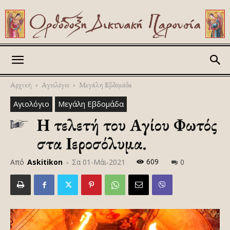
Askitikon
Αρχική
Αγιολόγιο
Μεγάλη Εβδομάδα
Αγιολόγιο
Μεγάλη Εβδομάδα
Η τελετή του Αγίου Φωτός
στα Ιεροσόλυμα.
609
Από
Askitikon
-
Σα 01-Μάι-2021
0