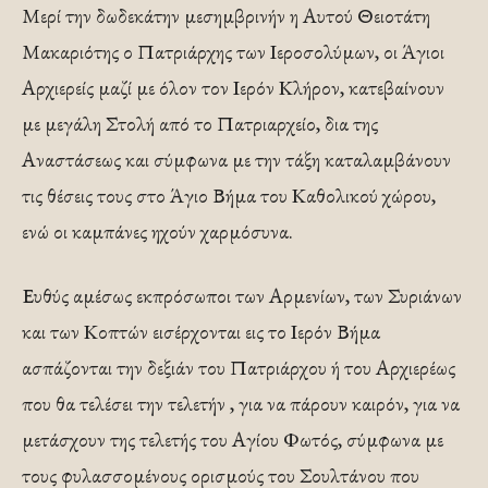
Μερί την δωδεκάτην μεσημβρινήν η Αυτού Θειοτάτη
Μακαριότης ο Πατριάρχης των Ιεροσολύμων, οι Άγιοι
Αρχιερείς μαζί με όλον τον Ιερόν Κλήρον, κατεβαίνουν
με μεγάλη Στολή από το Πατριαρχείο, δια της
Αναστάσεως και σύμφωνα με την τάξη καταλαμβάνουν
τις θέσεις τους στο Άγιο Βήμα του Καθολικού χώρου,
ενώ οι καμπάνες ηχούν χαρμόσυνα.
Ευθύς αμέσως εκπρόσωποι των Αρμενίων, των Συριάνων
και των Κοπτών εισέρχονται εις το Ιερόν Βήμα
ασπάζονται την δεξιάν του Πατριάρχου ή του Αρχιερέως
που θα τελέσει την τελετήν , για να πάρουν καιρόν, για να
μετάσχουν της τελετής του Αγίου Φωτός, σύμφωνα με
τους φυλασσομένους ορισμούς του Σουλτάνου που