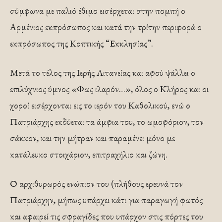
σύμφωνα με παλιό έθιμο εισέρχεται στην πομπή ο
Αρμένιος εκπρόσωπος και κατά την τρίτην περιφορά ο
εκπρόσωπος της Κοπτικής “Εκκλησίας”.
Μετά το τέλος της Ιερής Λιτανείας και αφού ψάλλει ο
επιλύχνιος ύμνος «Φως ιλαρόν…», όλος ο Κλήρος και οι
χοροί εισέρχονται εις το ιερόν του Καθολικού, ενώ ο
Πατριάρχης εκδύεται τα άμφια του, το ωμοφόριον, τον
σάκκον, και την μήτραν και παραμένει μόνο με
κατάλευκο στοιχάριον, επιτραχήλιο και ζώνη.
Ο αρχιθυρωρός ενώπιον του (πλήθους ερευνά τον
Πατριάρχην, μήπως υπάρχει κάτι για παραγωγή φωτός
και αφαιρεί τις σφραγίδες που υπάρχον στις πόρτες του