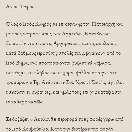
Αγίου Τάφου.
Όλος ο Ιερός Κλήρος με επικεφαλής τον Πατριάρχη και
με τους εκπροσώπους των Αρμενίων, Κοπτών και
Συριανών ντυμένοι τις Αρχιερατικές και τις υπόλοιπες
κατά βαθμούς ιεροσύνης στολές τους, βγαίνουν από το
Ιερό Βήμα, ενώ προπορεύονται βυζαντινά λάβαρα,
επευφημεί το πλήθος και οι χοροί ψάλλουν το γνωστό
τροπάριον «Την Ανάστασιν Σου Χριστέ Σωτήρ, άγγελοι
υμνούσιν εν ουρανοίς, και ημάς τους επί γης καταξίωσον
εν καθαρά καρδία.
Σε δοξάζειν» Ακολουθεί περιφορά τρεις φορές γύρω από
το Ιερό Κουβούκλιο. Κατά την δευτέραν περιφοράν