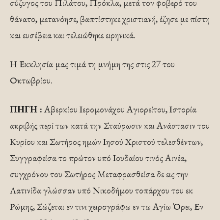
σύζυγος του Πιλάτου, Πρόκλα, μετά τον φοβερό του
θάνατο, μετανόησε, βαπτίστηκε χριστιανή, έζησε με πίστη
και ευσέβεια και τελειώθηκε ειρηνικά.
Η Εκκλησία μας τιμά τη μνήμη της στις 27 του
Οκτωβρίου.
ΠΗΓΗ :
Αβερκίου Ιερομονάχου Αγιορείτου, Ιστορία
ακριβής περί των κατά την Σταύρωσιν και Ανάστασιν του
Κυρίου και Σωτήρος ημών Ιησού Χριστού τελεσθέντων,
Συγγραφείσα το πρώτον υπό Ιουδαίου τινός Αινέα,
συγχρόνου του Σωτήρος Μεταφρασθείσα δε εις την
Λατινίδα γλώσσαν υπό Νικοδήμου τοπάρχου του εκ
Ρώμης, Σώζεται εν τινι χειρογράφω εν τω Αγίω Όρει, Εν