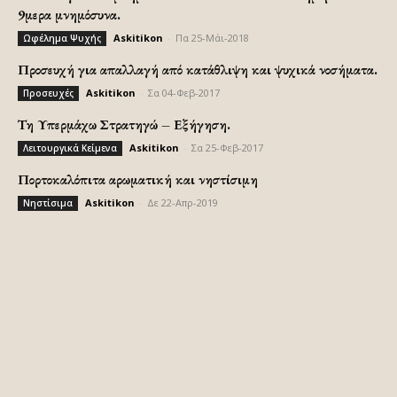
9μερα μνημόσυνα.
Askitikon
-
Πα 25-Μάι-2018
Ωφέλημα Ψυχής
Προσευχή για απαλλαγή από κατάθλιψη και ψυχικά νοσήματα.
Askitikon
-
Σα 04-Φεβ-2017
Προσευχές
Τη Υπερμάχω Στρατηγώ – Εξήγηση.
Askitikon
-
Σα 25-Φεβ-2017
Λειτουργικά Κείμενα
Πορτοκαλόπιτα αρωματική και νηστίσιμη
Askitikon
-
Δε 22-Απρ-2019
Νηστίσιμα