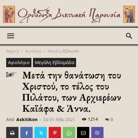
Askitikon
Αρχική
Αγιολόγιο
Μεγάλη Εβδομάδα
Αγιολόγιο
Μεγάλη Εβδομάδα
Μετά την θανάτωση του
Χριστού, το τέλος του
Πιλάτου, των Αρχιερέων
Καϊάφα & Άννα.
1214
Από
Askitikon
-
Σα 01-Μάι-2021
0