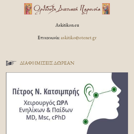
Askitikon.eu
Επικοινωνία:
askitiko@otenet.gr
ΔΙΑΦΗΜΊΣΕΙΣ ΔΩΡΕΆΝ