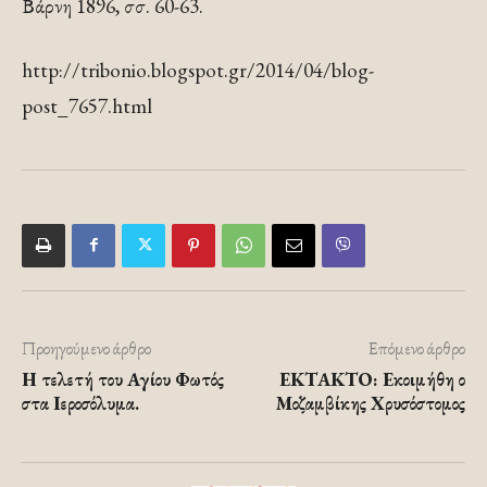
Βάρνη 1896, σσ. 60-63.
http://tribonio.blogspot.gr/2014/04/blog-
post_7657.html
Προηγούμενο άρθρο
Επόμενο άρθρο
Η τελετή του Αγίου Φωτός
ΕΚΤΑΚΤΟ: Εκοιμήθη ο
στα Ιεροσόλυμα.
Μοζαμβίκης Χρυσόστομος