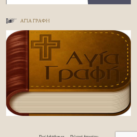
ΑΓΊΑ ΓΡΑΦΉ
Περί Askitikon.eu
Πολιτική Απορρήτου