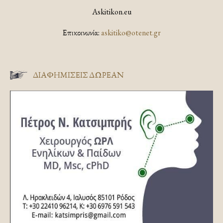
Askitikon.eu
Επικοινωνία:
askitiko@otenet.gr
ΔΙΑΦΗΜΊΣΕΙΣ ΔΩΡΕΆΝ