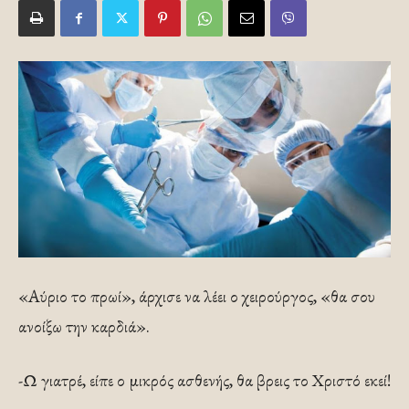
«Αύριο το πρωί», άρχισε να λέει ο χειρούργος, «θα σου
ανοίξω την καρδιά».
-Ω γιατρέ, είπε ο μικρός ασθενής, θα βρεις το Χριστό εκεί!