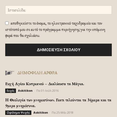
αποθηκεύστε το όνομα, το ηλεκτρονικό ταχυδρομείο και τον
ιστότοπό μου σε αυτό το πρόγραμμα περιήγησης για την επόμενη
φορά που θα σχολιάσω.
ΔΗΜΟΦΙΛΗ ΑΡΘΡΑ
Ευχή Αγίου Κυπριανού – Διαλύουσα τα Μάγια.
Askitikon
-
Πα 01-Ιούλ-2016
Ευχές
H Θεολογία των μνημοσύνων. Γιατι τελούνται τα 3ήμερα και τα
9μερα μνημόσυνα.
Askitikon
-
Πα 25-Μάι-2018
Ωφέλημα Ψυχής