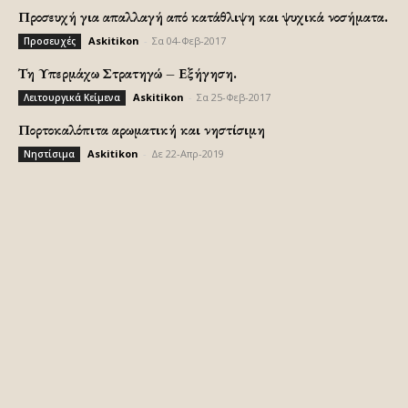
Προσευχή για απαλλαγή από κατάθλιψη και ψυχικά νοσήματα.
Askitikon
-
Σα 04-Φεβ-2017
Προσευχές
Τη Υπερμάχω Στρατηγώ – Εξήγηση.
Askitikon
-
Σα 25-Φεβ-2017
Λειτουργικά Κείμενα
Πορτοκαλόπιτα αρωματική και νηστίσιμη
Askitikon
-
Δε 22-Απρ-2019
Νηστίσιμα