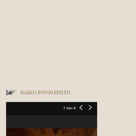
ΕΙΔΙΚΉ ΕΝΗΜΈΡΩΣΗ
1
του 4