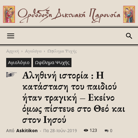
Askitikon
Αρχική
Αγιολόγιο
Ωφέλημα Ψυχής
Αγιολόγιο
Ωφέλημα Ψυχής
Αληθινή ιστορία : Η
κατάσταση του παιδιού
ήταν τραγική – Εκείνο
όμως πίστευε στο Θεό και
στον Ιησού
123
Από
Askitikon
-
Πα 28-Ιούν-2019
0