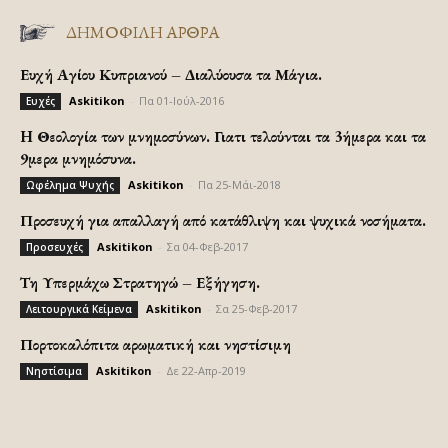
ΔΗΜΟΦΙΛΗ ΑΡΘΡΑ
Ευχή Αγίου Κυπριανού – Διαλύουσα τα Μάγια.
Askitikon
-
Πα 01-Ιούλ-2016
Ευχές
H Θεολογία των μνημοσύνων. Γιατι τελούνται τα 3ήμερα και τα
9μερα μνημόσυνα.
Askitikon
-
Πα 25-Μάι-2018
Ωφέλημα Ψυχής
Προσευχή για απαλλαγή από κατάθλιψη και ψυχικά νοσήματα.
Askitikon
-
Σα 04-Φεβ-2017
Προσευχές
Τη Υπερμάχω Στρατηγώ – Εξήγηση.
Askitikon
-
Σα 25-Φεβ-2017
Λειτουργικά Κείμενα
Πορτοκαλόπιτα αρωματική και νηστίσιμη
Askitikon
-
Δε 22-Απρ-2019
Νηστίσιμα