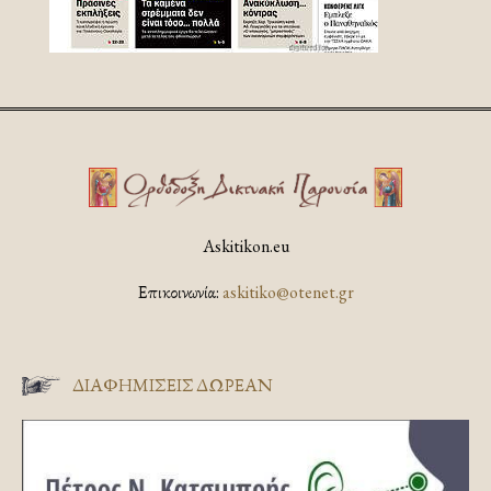
Askitikon.eu
Επικοινωνία:
askitiko@otenet.gr
ΔΙΑΦΗΜΊΣΕΙΣ ΔΩΡΕΆΝ