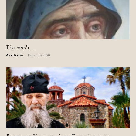
Γίνε παιδί….
Askitikon
-
Τε 08-Ιαν-2020