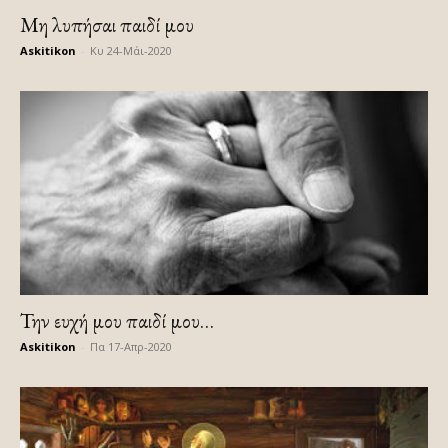
Μη λυπήσαι παιδί μου
Askitikon
-
Κυ 24-Μάι-2020
Την ευχή μου παιδί μου…
Askitikon
-
Πα 17-Απρ-2020