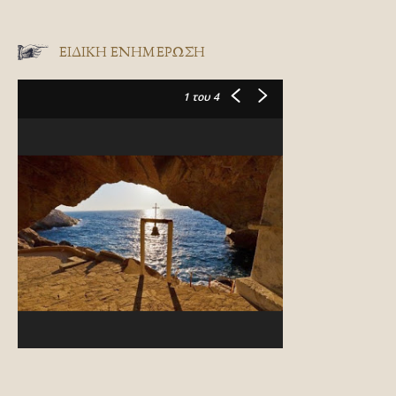
ΕΙΔΙΚΉ ΕΝΗΜΈΡΩΣΗ
1
του 4