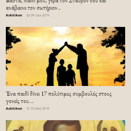
Βάστα, παιδί μου, γερά τον Σταυρόν σου και
ανάβαινε τον σωτήριον...
Askitikon
-
Δε 09-Δεκ-2019
Ένα παιδί δίνει 17 πολύτιμες συμβουλές στους
γονείς του….
Askitikon
-
Τε 13-Νοέ-2019