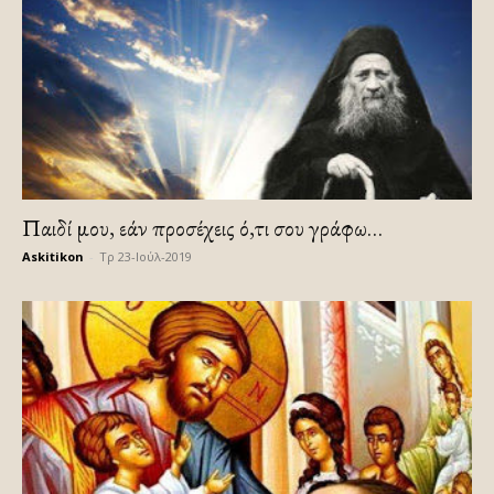
Παιδί μου, εάν προσέχεις ό,τι σου γράφω…
Askitikon
-
Τρ 23-Ιούλ-2019