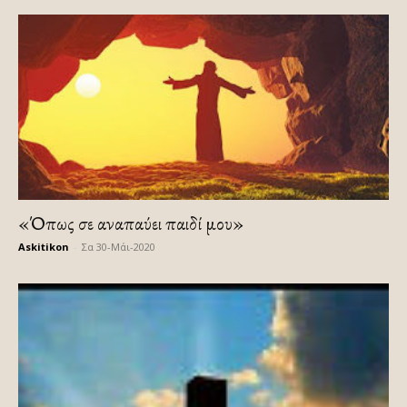
«Όπως σε αναπαύει παιδί μου»
Askitikon
-
Σα 30-Μάι-2020