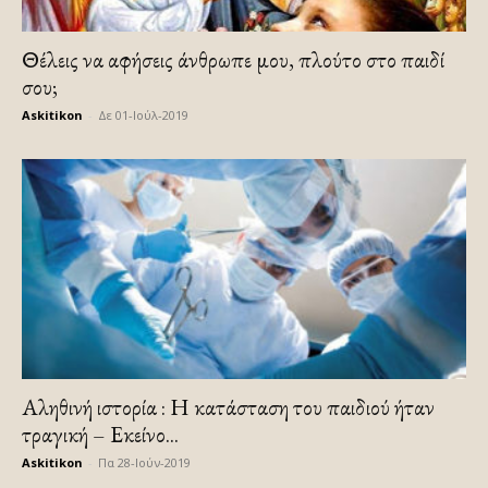
Θέλεις να αφήσεις άνθρωπε μου, πλούτο στο παιδί
σου;
Askitikon
-
Δε 01-Ιούλ-2019
Αληθινή ιστορία : Η κατάσταση του παιδιού ήταν
τραγική – Εκείνο...
Askitikon
-
Πα 28-Ιούν-2019