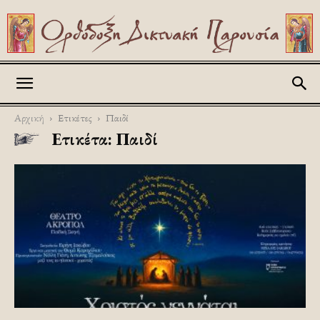
Askitikon
Αρχική
Ετικέτες
Παιδί
Ετικέτα: Παιδί