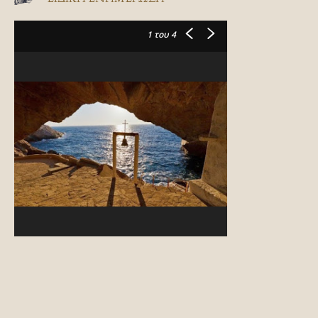
1
του 4