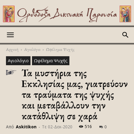
Askitikon
Αρχική
Αγιολόγιο
Ωφέλημα Ψυχής
Αγιολόγιο
Ωφέλημα Ψυχής
Τα μυστήρια της
Εκκλησίας μας, γιατρεύουν
τα τραύματα της ψυχής
και μεταβάλλουν την
κατάθλιψη σε χαρά
516
Από
Askitikon
-
Τε 02-Δεκ-2020
0