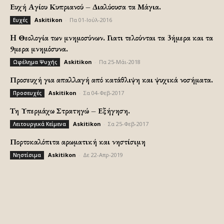
Ευχή Αγίου Κυπριανού – Διαλύουσα τα Μάγια.
Askitikon
-
Πα 01-Ιούλ-2016
Ευχές
H Θεολογία των μνημοσύνων. Γιατι τελούνται τα 3ήμερα και τα
9μερα μνημόσυνα.
Askitikon
-
Πα 25-Μάι-2018
Ωφέλημα Ψυχής
Προσευχή για απαλλαγή από κατάθλιψη και ψυχικά νοσήματα.
Askitikon
-
Σα 04-Φεβ-2017
Προσευχές
Τη Υπερμάχω Στρατηγώ – Εξήγηση.
Askitikon
-
Σα 25-Φεβ-2017
Λειτουργικά Κείμενα
Πορτοκαλόπιτα αρωματική και νηστίσιμη
Askitikon
-
Δε 22-Απρ-2019
Νηστίσιμα