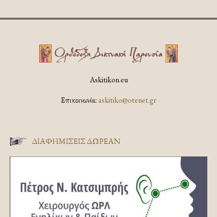
Askitikon.eu
Επικοινωνία:
askitiko@otenet.gr
ΔΙΑΦΗΜΊΣΕΙΣ ΔΩΡΕΆΝ