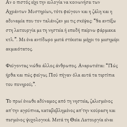
Αν ο πιστός είχε την ευλογία να κοινωνήσει των
Αχράντων Μυστηρίων, τότε φεύγουν και η ζάλη και η
αδυναμία που τον ταλάνιζαν με τις σκέψεις: “θα αντέξω
στη λειτουργία με τη νηστεία ή επειδή παίρνω φάρμακα
κτλ.”. Με ένα αντίδωρο μετά στέκεται μέχρι το μεσημέρι
ακμαιότατος.
Φεύγοντας νιώθει άλλος άνθρωπος. Αναρωτιέται: “Πώς
ήρθα και πώς φεύγω; Πού πήγαν όλα αυτά τα τερτίπια
του πονηρού;”.
Το πρωί ένιωθε αδύναμος από τη νηστεία, ζαλισμένος
απ΄την αγρύπνια, καταβεβλημένος απ΄την κούραση και
πεσμένος ψυχολογικά. Μετά τη Θεία Λειτουργία είναι