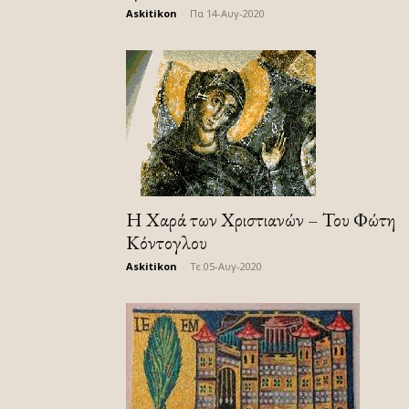
Askitikon
-
Πα 14-Αυγ-2020
Η Χαρά των Χριστιανών – Του Φώτη
Κόντογλου
Askitikon
-
Τε 05-Αυγ-2020