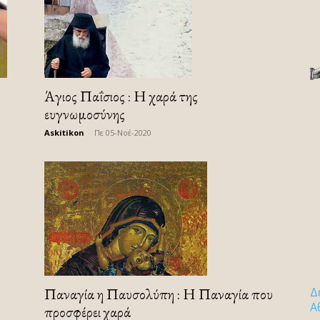
Άγιος Παΐσιος : Η χαρά της
ευγνωμοσύνης
Askitikon
-
Πε 05-Νοέ-2020
Παναγία η Παυσολύπη : Η Παναγία που
Δ
Α
προσφέρει χαρά