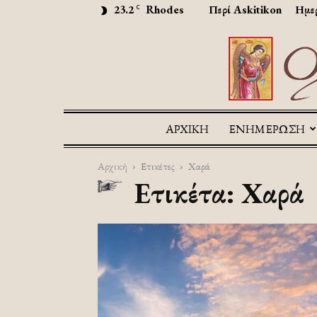
23.2
Rhodes
Περί Askitikon
Ημερ
C
ΑΡΧΙΚΉ
ΕΝΗΜΕΡΩΣΗ
Αρχική
Ετικέτες
Χαρά
Ετικέτα: Χαρά