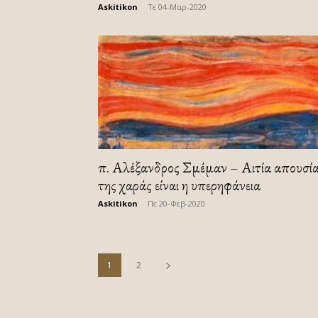
Askitikon
-
Τε 04-Μαρ-2020
π. Αλέξανδρος Σμέμαν – Αιτία απουσί
της χαράς είναι η υπερηφάνεια
Askitikon
-
Πε 20-Φεβ-2020
1
2