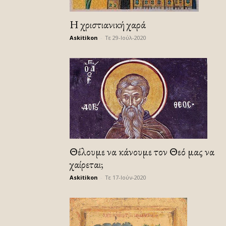
Η χριστιανική χαρά
Askitikon
-
Τε 29-Ιούλ-2020
Θέλουμε να κάνουμε τον Θεό μας να
χαίρεται;
Askitikon
-
Τε 17-Ιούν-2020