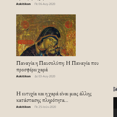
Askitikon
-
Πε 06-Αυγ-2020
Παναγία η Παυσολύπη: Η Παναγία που
προσφέρει χαρά
Askitikon
-
Δε 03-Αυγ-2020
Η ευτυχία και η χαρά είναι μιας άλλης
κατάστασης πληρότητα…
Askitikon
-
Πε 25-Ιούν-2020