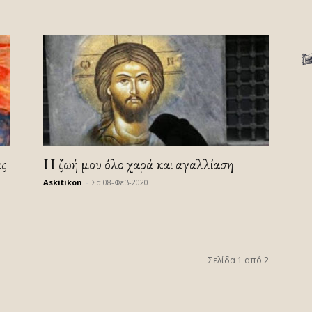
ας
Η ζωή μου όλο χαρά και αγαλλίαση
Askitikon
-
Σα 08-Φεβ-2020
Σελίδα 1 από 2