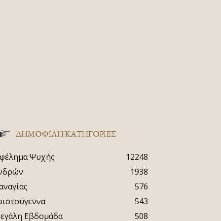
ΔΗΜΟΦΙΛΗ ΚΑΤΗΓΟΡΙΕΣ
φέλημα Ψυχής
12248
νδρών
1938
αναγίας
576
ριστούγεννα
543
εγάλη Εβδομάδα
508