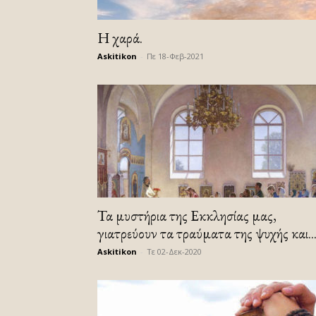
Η χαρά.
Askitikon
-
Πε 18-Φεβ-2021
Τα μυστήρια της Εκκλησίας μας,
γιατρεύουν τα τραύματα της ψυχής και..
Askitikon
-
Τε 02-Δεκ-2020