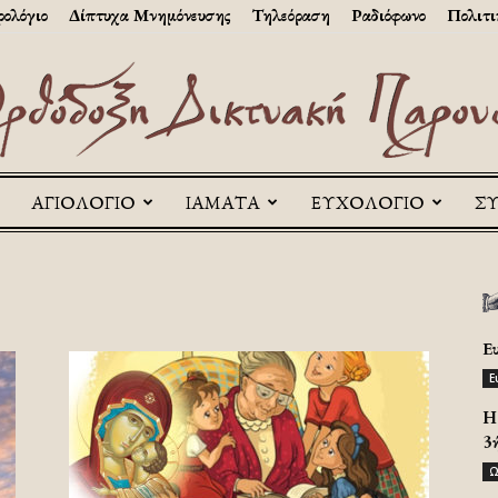
ολόγιο
Δίπτυχα Μνημόνευσης
Τηλεόραση
Ραδιόφωνο
Πολιτι
ΑΓΙΟΛΟΓΙΟ
ΙΑΜΑΤΑ
ΕΥΧΟΛΟΓΙΟ
Σ
Askitikon
Ε
Ε
H 
3
Ω