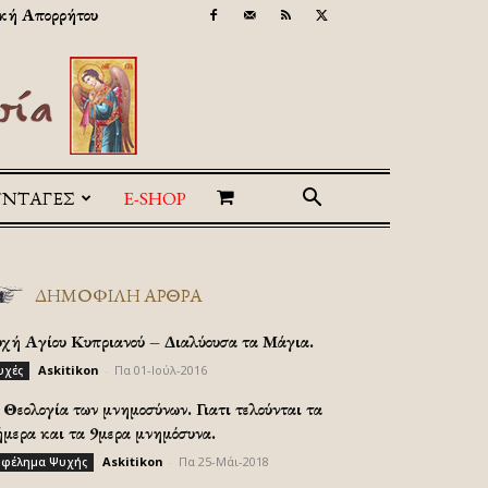
κή Απορρήτου
ΥΝΤΑΓΕΣ
E-SHOP
ΔΗΜΟΦΙΛΗ ΑΡΘΡΑ
υχή Αγίου Κυπριανού – Διαλύουσα τα Μάγια.
Askitikon
-
Πα 01-Ιούλ-2016
υχές
Θεολογία των μνημοσύνων. Γιατι τελούνται τα
ήμερα και τα 9μερα μνημόσυνα.
Askitikon
-
Πα 25-Μάι-2018
φέλημα Ψυχής