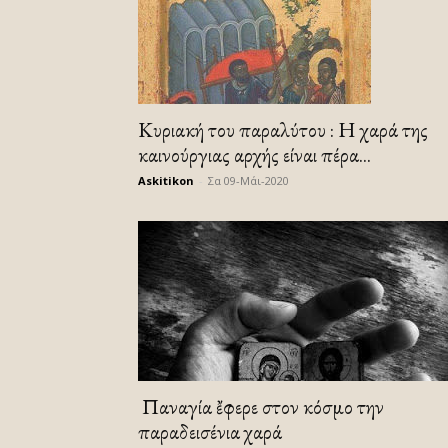
Κυριακή του παραλύτου : Η χαρά της
καινούργιας αρχής είναι πέρα...
Askitikon
-
Σα 09-Μάι-2020
Ἡ Παναγία ἔφερε στον κόσμο την
παραδεισένια χαρά