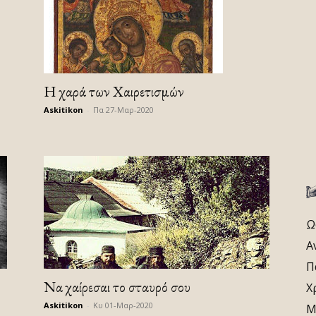
Η χαρά των Χαιρετισμών
Askitikon
-
Πα 27-Μαρ-2020
Ω
Α
Π
Να χαίρεσαι το σταυρό σου
Χ
Askitikon
-
Κυ 01-Μαρ-2020
Μ