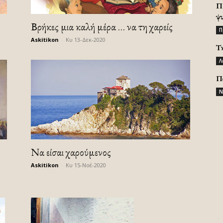
Π
ψ
Βρήκες μια καλή μέρα … να τη χαρείς
Π
Askitikon
-
Κυ 13-Δεκ-2020
Τ
Λ
Π
Ν
Να είσαι χαρούμενος
.
Askitikon
-
Κυ 15-Νοέ-2020