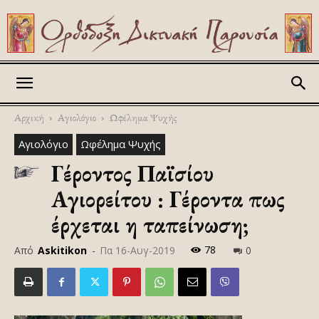
Askitikon
Αρχική
Αγιολόγιο
Ωφέλημα Ψυχής
Αγιολόγιο
Ωφέλημα Ψυχής
Γέροντος Παϊσίου
Αγιορείτου : Γέροντα πως
έρχεται η ταπείνωση;
78
Από
Askitikon
-
Πα 16-Αυγ-2019
0