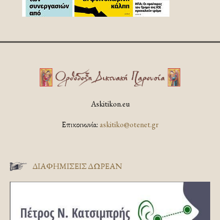
Askitikon.eu
Επικοινωνία:
askitiko@otenet.gr
ΔΙΑΦΗΜΊΣΕΙΣ ΔΩΡΕΆΝ