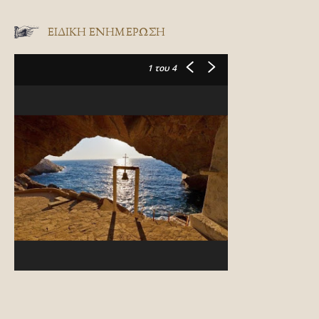
ΕΙΔΙΚΉ ΕΝΗΜΈΡΩΣΗ
1
του 4