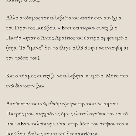
Αλλά ο κόσμος τον ευλαβείτο και αυτόν σαν συνέχεια
του Γέροντος Ιακώβου. «Έτσι και τώρα» συνέχιζε ο
Πατήρ «ήταν ο Άγιος Αρσένιος και ύστερα άφησε εμένα
(σημ. Το “εμένα” δεν το έλεγε, αλλά άφηνε να εννοηθή με
τον τρόπο του).
Και ο κόσμος συνεχίζει να ευλαβήται κι εμένα. Μόνο που
εγώ δεν καπνίζω».
Ακούοντάς τα εγώ, εθαύμαζα για την ταπείνωση του
Πατρός μου, συγχρόνως όμως ελεινολογούσα τον εαυτό
μου: «Εσύ, ταλαίπωρε, είσαι στην θέση του ανιψιού του π.
Ιακώβου. Απλώς που κι εσύ δεν καπνίζεις».