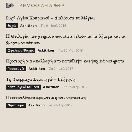
ΔΗΜΟΦΙΛΗ ΑΡΘΡΑ
Ευχή Αγίου Κυπριανού – Διαλύουσα τα Μάγια.
Askitikon
-
Πα 01-Ιούλ-2016
Ευχές
H Θεολογία των μνημοσύνων. Γιατι τελούνται τα 3ήμερα και τα
9μερα μνημόσυνα.
Askitikon
-
Πα 25-Μάι-2018
Ωφέλημα Ψυχής
Προσευχή για απαλλαγή από κατάθλιψη και ψυχικά νοσήματα.
Askitikon
-
Σα 04-Φεβ-2017
Προσευχές
Τη Υπερμάχω Στρατηγώ – Εξήγηση.
Askitikon
-
Σα 25-Φεβ-2017
Λειτουργικά Κείμενα
Πορτοκαλόπιτα αρωματική και νηστίσιμη
Askitikon
-
Δε 22-Απρ-2019
Νηστίσιμα