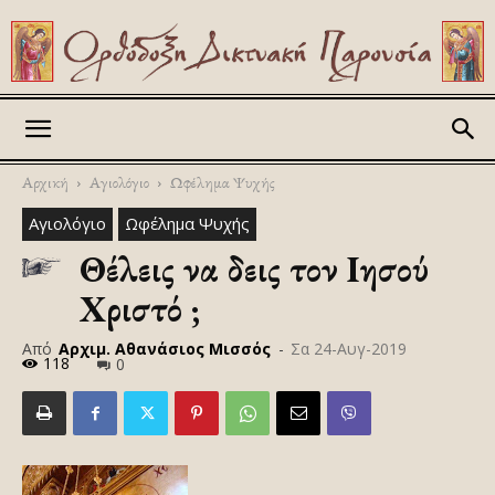
Askitikon
Αρχική
Αγιολόγιο
Ωφέλημα Ψυχής
Αγιολόγιο
Ωφέλημα Ψυχής
Θέλεις να δεις τον Ιησού
Χριστό ;
Από
Αρχιμ. Αθανάσιος Μισσός
-
Σα 24-Αυγ-2019
118
0