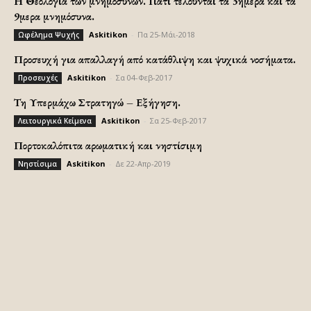
H Θεολογία των μνημοσύνων. Γιατι τελούνται τα 3ήμερα και τα
9μερα μνημόσυνα.
Askitikon
-
Πα 25-Μάι-2018
Ωφέλημα Ψυχής
Προσευχή για απαλλαγή από κατάθλιψη και ψυχικά νοσήματα.
Askitikon
-
Σα 04-Φεβ-2017
Προσευχές
Τη Υπερμάχω Στρατηγώ – Εξήγηση.
Askitikon
-
Σα 25-Φεβ-2017
Λειτουργικά Κείμενα
Πορτοκαλόπιτα αρωματική και νηστίσιμη
Askitikon
-
Δε 22-Απρ-2019
Νηστίσιμα