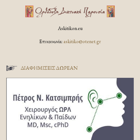
Askitikon.eu
Επικοινωνία:
askitiko@otenet.gr
ΔΙΑΦΗΜΊΣΕΙΣ ΔΩΡΕΆΝ