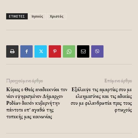
ΕΤΙΚΕΤΕΣ
Ιησούς
Χριστός
Προηγούμενο άρθρο
Επόμενο άρθρο
Κύριος ο Θεός αναδεικνύοι τον
Εξάλειψε τις αμαρτίες σου με
νέον εψηφισμένον Δήμαρχον
ελεημοσύνες και τις αδικίες
Ροδίων δεινόν κυβερνήτην
σου με φιλανθρωπία προς τους
πάντοτε επ’ αγαθώ της
φτωχούς
τοπικής μας κοινωνίας