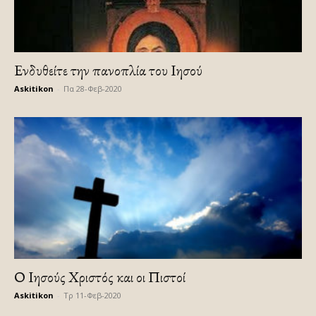
Ενδυθείτε την πανοπλία του Ιησού
Askitikon
-
Πα 28-Φεβ-2020
Ο Ιησούς Χριστός και οι Πιστοί
Askitikon
-
Τρ 11-Φεβ-2020