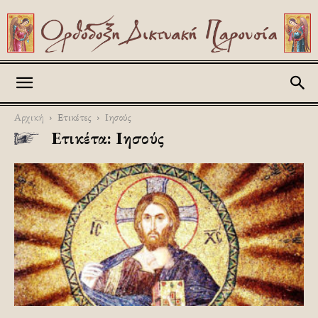
Askitikon
Αρχική
Ετικέτες
Ιησούς
Ετικέτα: Ιησούς