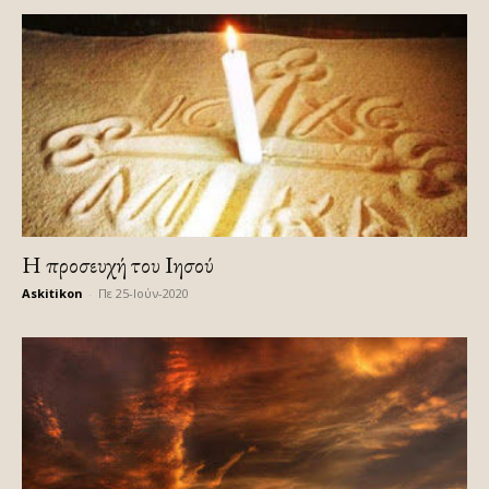
Η προσευχή του Ιησού
Askitikon
-
Πε 25-Ιούν-2020