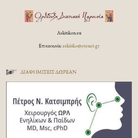
Askitikon.eu
Επικοινωνία:
askitiko@otenet.gr
ΔΙΑΦΗΜΊΣΕΙΣ ΔΩΡΕΆΝ