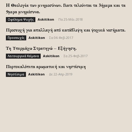
H Θεολογία των μνημοσύνων. Γιατι τελούνται τα 3ήμερα και τα
9μερα μνημόσυνα.
Askitikon
-
Πα 25-Μάι-2018
Ωφέλημα Ψυχής
Προσευχή για απαλλαγή από κατάθλιψη και ψυχικά νοσήματα.
Askitikon
-
Σα 04-Φεβ-2017
Προσευχές
Τη Υπερμάχω Στρατηγώ – Εξήγηση.
Askitikon
-
Σα 25-Φεβ-2017
Λειτουργικά Κείμενα
Πορτοκαλόπιτα αρωματική και νηστίσιμη
Askitikon
-
Δε 22-Απρ-2019
Νηστίσιμα