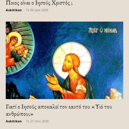
Ποιος είναι ο Ιησούς Χριστός ;
Askitikon
-
Τε 09-Δεκ-2020
Γιατί ο Ιησούς αποκαλεί τον εαυτό του «Υιό του
ανθρώπου;»
Askitikon
-
Τε 21-Οκτ-2020