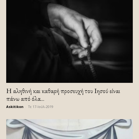
Η αληθινή και καθαρή προσευχή του Ιησού είναι
πάνω από όλα...
Askitikon
-
Τε 17-Ιούλ-2019