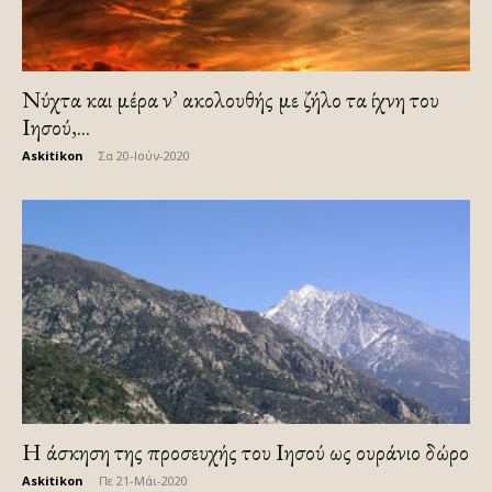
Νύχτα και μέρα ν’ ακολουθής με ζήλο τα ίχνη του
Ιησού,...
Askitikon
-
Σα 20-Ιούν-2020
Η άσκηση της προσευχής του Ιησού ως ουράνιο δώρο
Askitikon
-
Πε 21-Μάι-2020