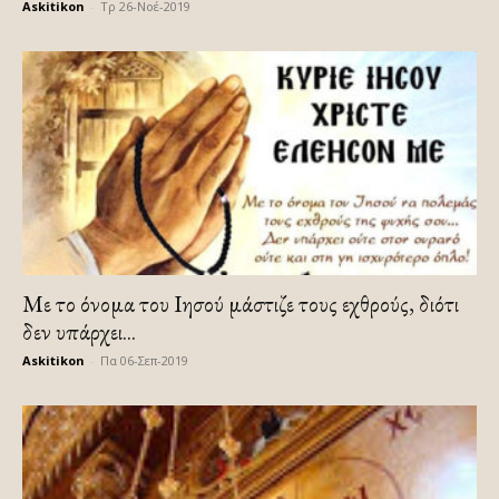
Askitikon
-
Τρ 26-Νοέ-2019
Με το όνομα του Ιησού μάστιζε τους εχθρούς, διότι
δεν υπάρχει...
Askitikon
-
Πα 06-Σεπ-2019