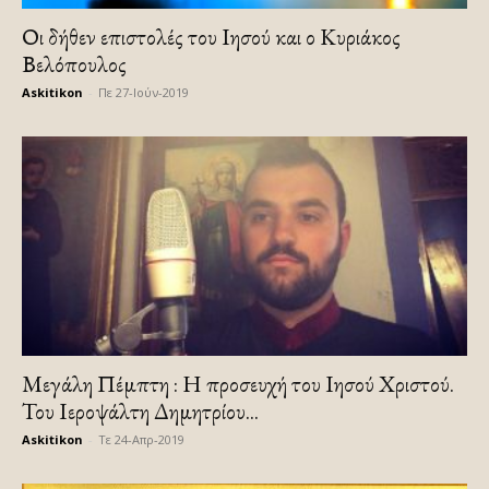
Οι δήθεν επιστολές του Ιησού και ο Κυριάκος
Βελόπουλος
Askitikon
-
Πε 27-Ιούν-2019
Μεγάλη Πέμπτη : Η προσευχή του Ιησού Χριστού.
Του Ιεροψάλτη Δημητρίου...
Askitikon
-
Τε 24-Απρ-2019