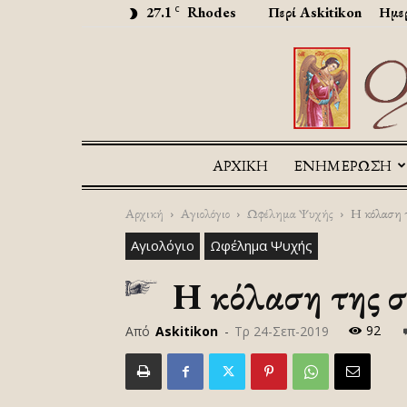
27.1
Rhodes
Περί Askitikon
Ημερ
C
ΑΡΧΙΚΉ
ΕΝΗΜΕΡΩΣΗ
Αρχική
Αγιολόγιο
Ωφέλημα Ψυχής
Η κόλαση τ
Αγιολόγιο
Ωφέλημα Ψυχής
Η κόλαση της σ
92
Από
Askitikon
-
Τρ 24-Σεπ-2019