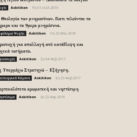
Askitikon
-
Πα 01-Ιούλ-2016
υχές
Θεολογία των μνημοσύνων. Γιατι τελούνται τα
ήμερα και τα 9μερα μνημόσυνα.
Askitikon
-
Πα 25-Μάι-2018
φέλημα Ψυχής
ροσευχή για απαλλαγή από κατάθλιψη και
υχικά νοσήματα.
Askitikon
-
Σα 04-Φεβ-2017
ροσευχές
η Υπερμάχω Στρατηγώ – Εξήγηση.
Askitikon
-
Σα 25-Φεβ-2017
ειτουργικά Κείμενα
ορτοκαλόπιτα αρωματική και νηστίσιμη
Askitikon
-
Δε 22-Απρ-2019
ηστίσιμα