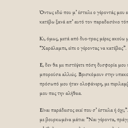
Όντως εδώ που μ’ έστειλε ο γέροντάς μου ε
κατέβω ξανά απ’ αυτό τον παραδεισένιο τό
Κι, όμως, μετά από δυο-τρεις μέρες ακούω
“Χαράλαμπε, είπε ο γέροντας να κατέβεις”.
Ε, δεν θα με πιστέψετε πόση δυσφορία μου 
μπορούσα αλλιώς. Βρισκόμουν στην υπακο
πρόσωπό μου ήταν ολοφάνερη, με περιλαμβά
μου πεις την αλήθεια.
Είναι παράδεισος εκεί που σ’ έστειλα ή όχ
με βουρκωμένα μάτια: “Ναι γέροντα, πράγμα