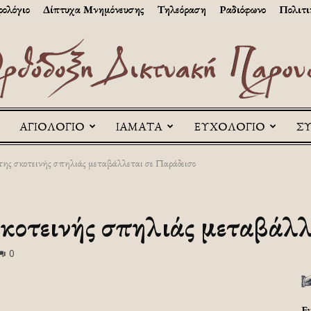
ολόγιο
Δίπτυχα Μνημόνευσης
Τηλεόραση
Ραδιόφωνο
Πολιτι
ΑΓΙΟΛΟΓΙΟ
ΙΑΜΑΤΑ
ΕΥΧΟΛΟΓΙΟ
Σ
Askitikon
ης σκοτεινής σπηλιάς μεταβάλλεται σε Παράδεισο
κοτεινής σπηλιάς μεταβάλλ
0
Ε