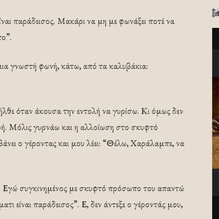
ίναι παράδεισος. Μακάρι να μη με φωνάξει ποτέ να
πο”.
 μια γνωστή φωνή, κάτω, από τα καλυβάκια:
ήλθε όταν άκουσα την εντολή να γυρίσω. Κι όμως δεν
ή. Μόλις γυρνάω και η αλλοίωση στο σκυφτό
νει ο γέροντας και μου λέει: “Θέλω, Χαράλαμπε, να
ι;”. Εγώ συγκινημένος με σκυφτό πρόσωπο του απαντώ
τι είναι παράδεισος”. Ε, δεν άντεξε ο γέροντάς μου,