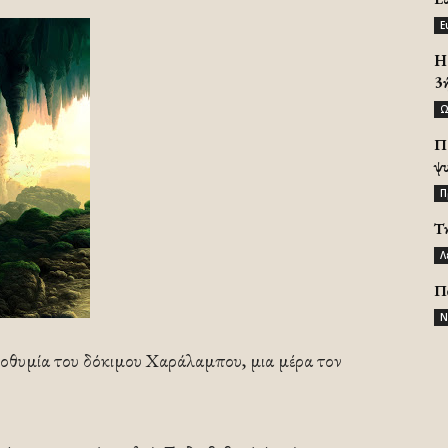
Ε
H 
3
Ω
Π
ψ
Π
Τ
Λ
Π
Ν
ροθυμία του δόκιμου Χαράλαμπου, μια μέρα τον