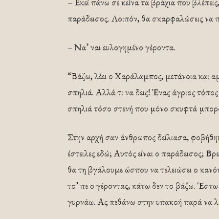
– Εκεί πάνω σε κείνα τα βράχια που βλέπεις, 
παράδεισος. Λοιπόν, θα σκαρφαλώσεις να πας
– Να’ ναι ευλογημένο γέροντα.
“Βάζω, λέει ο Χαράλαμπος, μετάνοια και
σπηλιά. Αλλά τι να δεις! Ένας άγριος τόπο
σπηλιά τόσο στενή που μόνο σκυφτά μπορο
Στην αρχή σαν άνθρωπος δείλιασα, φοβήθη
έστειλες εδώ; Αυτός είναι ο παράδεισος; Βρ
θα τη βγάλουμε ώσπου να τελειώσει ο κανό
το’ πε ο γέροντας, κάτω δεν το βάζω. Έστω
γυρνάω. Ας πεθάνω στην υπακοή παρά να 