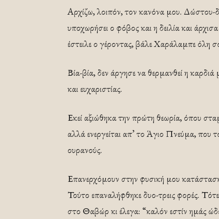
Αρχίζω, λοιπόν, τον κανόνα μου. Δώστου-δ
υποχωρήσει ο φόβος και η δειλία και άρχισα
έστειλε ο γέροντας, βάλε Χαράλαμπε όλη σο
Βία-βία, δεν άργησε να θερμανθεί η καρδιά
και ευχαριστίας.
Εκεί αξιώθηκα την πρώτη θεωρία, όπου σταμ
αλλά ενεργείται απ’ το Άγιο Πνεύμα, που το
ουρανούς.
Επανερχόμουν στην φυσική μου κατάσταση
Τούτο επαναλήφθηκε δυο-τρεις φορές. Τότε
στο Θαβώρ κι έλεγα: “καλόν εστίν ημάς ώδε 