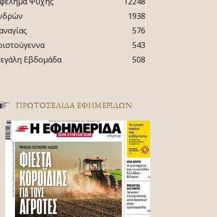
φέλημα Ψυχής
12248
νδρών
1938
αναγίας
576
ριστούγεννα
543
εγάλη Εβδομάδα
508
ΠΡΩΤΟΣΈΛΙΔΑ ΕΦΗΜΕΡΊΔΩΝ