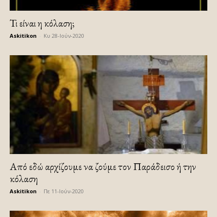
Τι είναι η κόλαση;
Askitikon
-
Κυ 28-Ιούν-2020
Από εδώ αρχίζουμε να ζούμε τον Παράδεισο ή την
κόλαση
Askitikon
-
Πε 11-Ιούν-2020