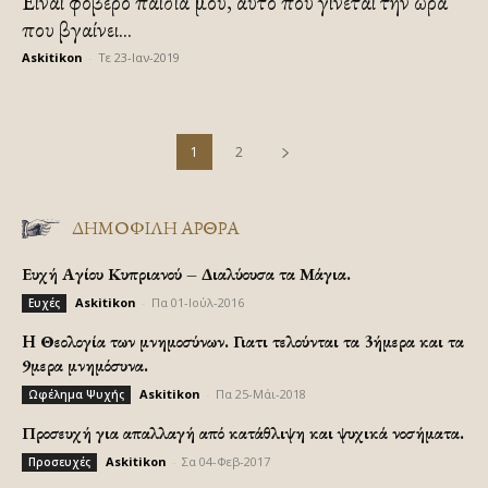
Είναι φοβερό παιδιά μου, αυτό που γίνεται την ώρα
που βγαίνει...
Askitikon
-
Τε 23-Ιαν-2019
1
2
ΔΗΜΟΦΙΛΗ ΑΡΘΡΑ
Ευχή Αγίου Κυπριανού – Διαλύουσα τα Μάγια.
Askitikon
-
Πα 01-Ιούλ-2016
Ευχές
H Θεολογία των μνημοσύνων. Γιατι τελούνται τα 3ήμερα και τα
9μερα μνημόσυνα.
Askitikon
-
Πα 25-Μάι-2018
Ωφέλημα Ψυχής
Προσευχή για απαλλαγή από κατάθλιψη και ψυχικά νοσήματα.
Askitikon
-
Σα 04-Φεβ-2017
Προσευχές