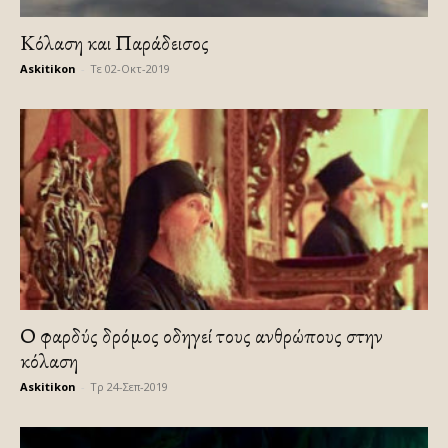
Κόλαση και Παράδεισος
Askitikon
-
Τε 02-Οκτ-2019
Ο φαρδύς δρόμος οδηγεί τους ανθρώπους στην
κόλαση
Askitikon
-
Τρ 24-Σεπ-2019