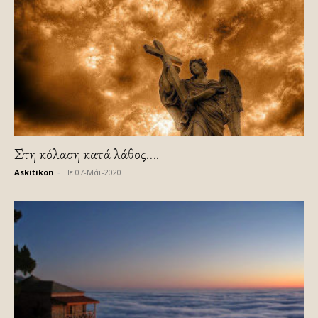
Στη κόλαση κατά λάθος….
Askitikon
-
Πε 07-Μάι-2020