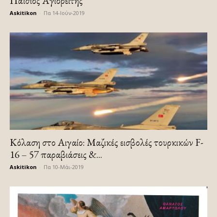
Παΐσιος Αγιορείτης
Askitikon
-
Πα 14-Ιούν-2019
Κόλαση στο Αιγαίο: Μαζικές εισβολές τουρκικών F-
16 – 57 παραβιάσεις &...
Askitikon
-
Πα 10-Μάι-2019