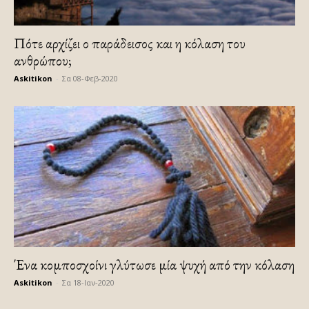
Πότε αρχίζει ο παράδεισος και η κόλαση του
ανθρώπου;
Askitikon
-
Σα 08-Φεβ-2020
Ένα κομποσχοίνι γλύτωσε μία ψυχή από την κόλαση
Askitikon
-
Σα 18-Ιαν-2020