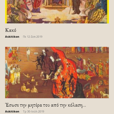
Κακό
Askitikon
-
Πε 12-Σεπ-2019
Έσωσε την μητέρα του από την κόλαση…
Askitikon
-
Τρ 30-Ιούλ-2019