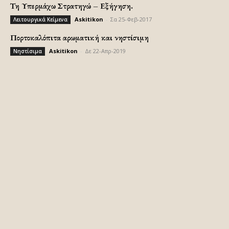
Τη Υπερμάχω Στρατηγώ – Εξήγηση.
Askitikon
-
Σα 25-Φεβ-2017
Λειτουργικά Κείμενα
Πορτοκαλόπιτα αρωματική και νηστίσιμη
Askitikon
-
Δε 22-Απρ-2019
Νηστίσιμα