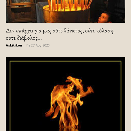
Δεν υπάρχει για μας ούτε θάνατος, ούτε κόλαση,
ούτε διάβολος…
Askitikon
-
Πε 27-Αυγ-2020