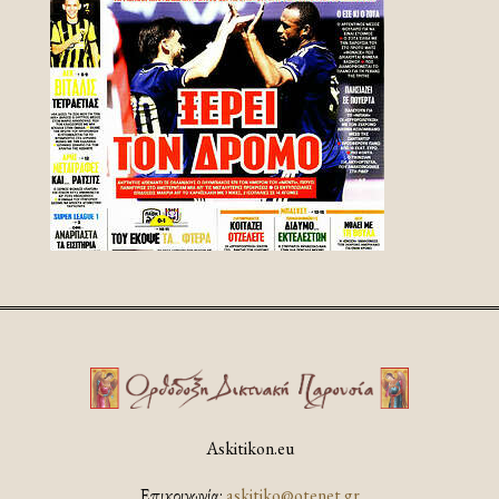
Askitikon.eu
Επικοινωνία:
askitiko@otenet.gr