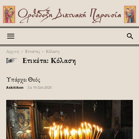
Askitikon
Αρχική
Ετικέτες
Κόλαση
Ετικέτα: Κόλαση
Υπάρχει Θεός
Askitikon
-
Σα 19-Σεπ-2020