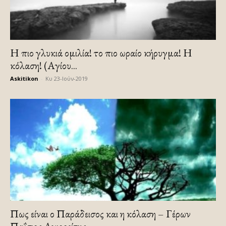
Η πιο γλυκιά ομιλία! το πιο ωραίο κήρυγμα! Η
κόλαση! (Αγίου...
Askitikon
-
Κυ 23-Ιούν-2019
Πως είναι ο Παράδεισος και η κόλαση – Γέρων