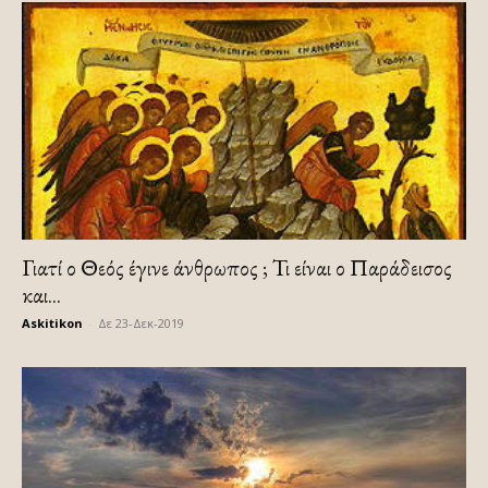
Γιατί ο Θεός έγινε άνθρωπος ; Τι είναι ο Παράδεισος
και...
Askitikon
-
Δε 23-Δεκ-2019