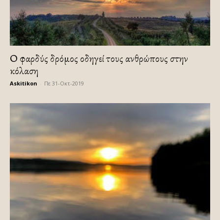
Ο φαρδύς δρόμος οδηγεί τους ανθρώπους στην
κόλαση
Askitikon
-
Πε 31-Οκτ-2019