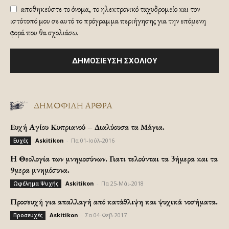
αποθηκεύστε το όνομα, το ηλεκτρονικό ταχυδρομείο και τον
ιστότοπό μου σε αυτό το πρόγραμμα περιήγησης για την επόμενη
φορά που θα σχολιάσω.
ΔΗΜΟΦΙΛΗ ΑΡΘΡΑ
Ευχή Αγίου Κυπριανού – Διαλύουσα τα Μάγια.
Askitikon
-
Πα 01-Ιούλ-2016
Ευχές
H Θεολογία των μνημοσύνων. Γιατι τελούνται τα 3ήμερα και τα
9μερα μνημόσυνα.
Askitikon
-
Πα 25-Μάι-2018
Ωφέλημα Ψυχής
Προσευχή για απαλλαγή από κατάθλιψη και ψυχικά νοσήματα.
Askitikon
-
Σα 04-Φεβ-2017
Προσευχές