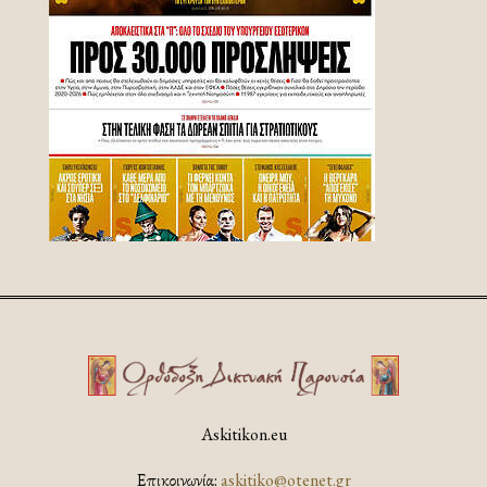
Askitikon.eu
Επικοινωνία:
askitiko@otenet.gr