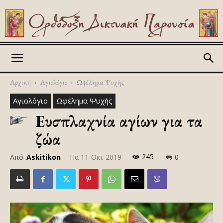
Askitikon
Αρχική
Αγιολόγιο
Ωφέλημα Ψυχής
Αγιολόγιο
Ωφέλημα Ψυχής
Ευσπλαχνία αγίων για τα
ζώα
245
Από
Askitikon
-
Πα 11-Οκτ-2019
0