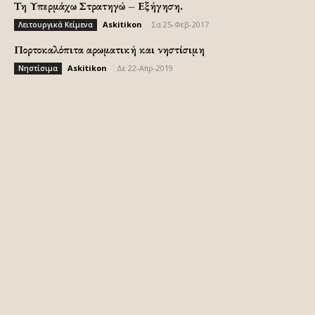
Τη Υπερμάχω Στρατηγώ – Εξήγηση.
Askitikon
-
Σα 25-Φεβ-2017
Λειτουργικά Κείμενα
Πορτοκαλόπιτα αρωματική και νηστίσιμη
Askitikon
-
Δε 22-Απρ-2019
Νηστίσιμα