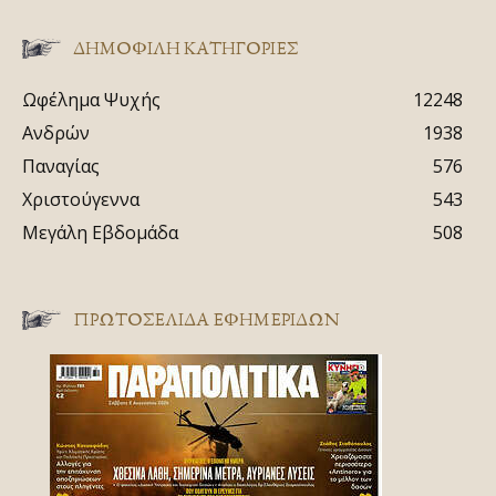
ΔΗΜΟΦΙΛΗ ΚΑΤΗΓΟΡΙΕΣ
Ωφέλημα Ψυχής
12248
Ανδρών
1938
Παναγίας
576
Χριστούγεννα
543
Μεγάλη Εβδομάδα
508
ΠΡΩΤΟΣΈΛΙΔΑ ΕΦΗΜΕΡΊΔΩΝ