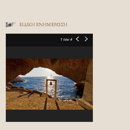
ΕΙΔΙΚΉ ΕΝΗΜΈΡΩΣΗ
1
του 4