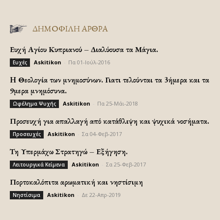
ΔΗΜΟΦΙΛΗ ΑΡΘΡΑ
Ευχή Αγίου Κυπριανού – Διαλύουσα τα Μάγια.
Askitikon
-
Πα 01-Ιούλ-2016
Ευχές
H Θεολογία των μνημοσύνων. Γιατι τελούνται τα 3ήμερα και τα
9μερα μνημόσυνα.
Askitikon
-
Πα 25-Μάι-2018
Ωφέλημα Ψυχής
Προσευχή για απαλλαγή από κατάθλιψη και ψυχικά νοσήματα.
Askitikon
-
Σα 04-Φεβ-2017
Προσευχές
Τη Υπερμάχω Στρατηγώ – Εξήγηση.
Askitikon
-
Σα 25-Φεβ-2017
Λειτουργικά Κείμενα
Πορτοκαλόπιτα αρωματική και νηστίσιμη
Askitikon
-
Δε 22-Απρ-2019
Νηστίσιμα