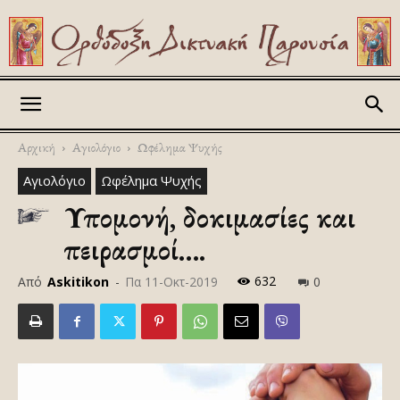
Askitikon
Αρχική
Αγιολόγιο
Ωφέλημα Ψυχής
Αγιολόγιο
Ωφέλημα Ψυχής
Υπομονή, δοκιμασίες και
πειρασμοί….
632
Από
Askitikon
-
Πα 11-Οκτ-2019
0