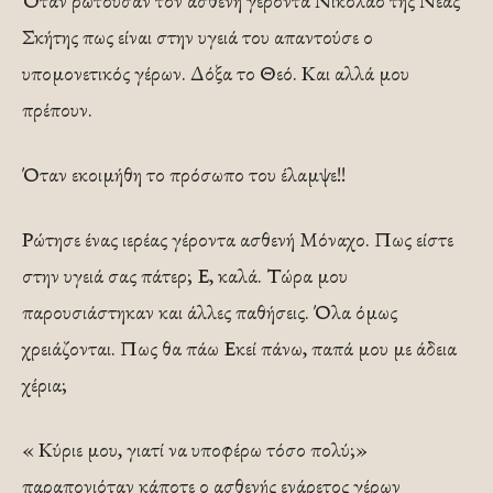
Όταν ρωτούσαν τον ασθενή γέροντα Νικόλαο της Νέας
Σκήτης πως είναι στην υγειά του απαντούσε ο
υπομονετικός γέρων. Δόξα το Θεό. Και αλλά μου
πρέπουν.
Όταν εκοιμήθη το πρόσωπο του έλαμψε!!
Ρώτησε ένας ιερέας γέροντα ασθενή Μόναχο. Πως είστε
στην υγειά σας πάτερ; Ε, καλά. Τώρα μου
παρουσιάστηκαν και άλλες παθήσεις. Όλα όμως
χρειάζονται. Πως θα πάω Εκεί πάνω, παπά μου με άδεια
χέρια;
« Κύριε μου, γιατί να υποφέρω τόσο πολύ;»
παραπονιόταν κάποτε ο ασθενής ενάρετος γέρων