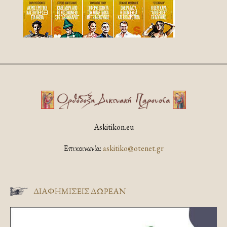
Askitikon.eu
Επικοινωνία:
askitiko@otenet.gr
ΔΙΑΦΗΜΊΣΕΙΣ ΔΩΡΕΆΝ