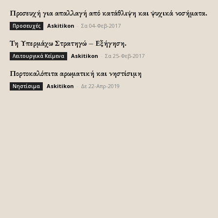
Προσευχή για απαλλαγή από κατάθλιψη και ψυχικά νοσήματα.
Askitikon
-
Σα 04-Φεβ-2017
Προσευχές
Τη Υπερμάχω Στρατηγώ – Εξήγηση.
Askitikon
-
Σα 25-Φεβ-2017
Λειτουργικά Κείμενα
Πορτοκαλόπιτα αρωματική και νηστίσιμη
Askitikon
-
Δε 22-Απρ-2019
Νηστίσιμα