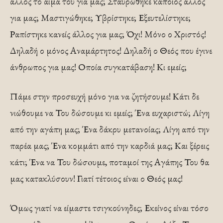
άλλος το αίμα του για μας; Σταυρώθηκε κάποιος άλλος
για μας; Μαστιγώθηκε; Υβρίστηκε; Εξευτελίστηκε;
Ραπίστηκε κανείς άλλος για μας; Όχι! Μόνο ο Χριστός!
Δηλαδή ο μόνος Αναμάρτητος! Δηλαδή ο Θεός που έγινε
άνθρωπος για μας! Οποία συγκατάβαση! Κι εμείς;
Πάμε στην προσευχή μόνο για να ζητήσουμε! Κάτι δε
νιώθουμε να Του δώσουμε κι εμείς; Ένα ευχαριστώ; Λίγη
από την αγάπη μας; Ένα δάκρυ μετανοίας; Λίγη από την
παρέα μας; Ένα κομμάτι από την καρδιά μας; Και ξέρεις
κάτι; Ένα να Του δώσoυμε, ποταμοί της Αγάπης Του θα
μας κατακλύσουν! Γιατί τέτοιος είναι ο Θεός μας!
Όμως γιατί να είμαστε τσιγκούνηδες; Εκείνος είναι τόσο