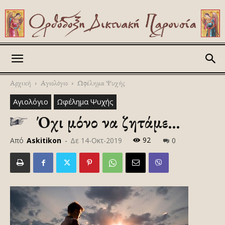
Askitikon
Αρχική
Αγιολόγιο
Ωφέλημα Ψυχής
Αγιολόγιο
Ωφέλημα Ψυχής
Όχι μόνο να ζητάμε…
92
Από
Askitikon
-
Δε 14-Οκτ-2019
0