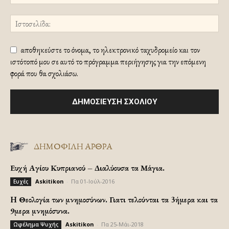
αποθηκεύστε το όνομα, το ηλεκτρονικό ταχυδρομείο και τον
ιστότοπό μου σε αυτό το πρόγραμμα περιήγησης για την επόμενη
φορά που θα σχολιάσω.
ΔΗΜΟΦΙΛΗ ΑΡΘΡΑ
Ευχή Αγίου Κυπριανού – Διαλύουσα τα Μάγια.
Askitikon
-
Πα 01-Ιούλ-2016
Ευχές
H Θεολογία των μνημοσύνων. Γιατι τελούνται τα 3ήμερα και τα
9μερα μνημόσυνα.
Askitikon
-
Πα 25-Μάι-2018
Ωφέλημα Ψυχής