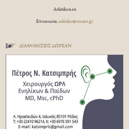
Askitikon.eu
Επικοινωνία:
askitiko@otenet.gr
ΔΙΑΦΗΜΊΣΕΙΣ ΔΩΡΕΆΝ