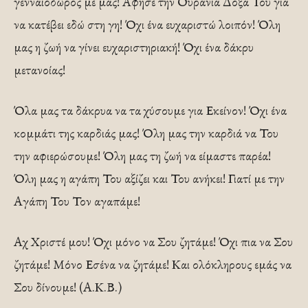
γενναιόδωρος με μας! Άφησε την Ουράνια Δόξα Του για
να κατέβει εδώ στη γη! Όχι ένα ευχαριστώ λοιπόν! Όλη
μας η ζωή να γίνει ευχαριστηριακή! Όχι ένα δάκρυ
μετανοίας!
Όλα μας τα δάκρυα να τα χύσουμε για Εκείνον! Όχι ένα
κομμάτι της καρδιάς μας! Όλη μας την καρδιά να Του
την αφιερώσουμε! Όλη μας τη ζωή να είμαστε παρέα!
Όλη μας η αγάπη Του αξίζει και Του ανήκει! Γιατί με την
Αγάπη Του Τον αγαπάμε!
Αχ Χριστέ μου! Όχι μόνο να Σου ζητάμε! Όχι πια να Σου
ζητάμε! Μόνο Εσένα να ζητάμε! Και ολόκληρους εμάς να
Σου δίνουμε! (Α.Κ.Β.)