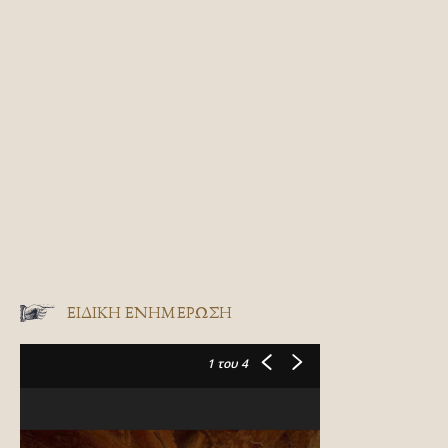
ΕΙΔΙΚΉ ΕΝΗΜΈΡΩΣΗ
1
του 4