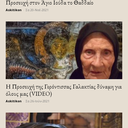
Προσευχή στον Άγιο Ιούδα το Θαδδαίο
Askitikon
-
Σα 20-Νοέ-2021
Η Προσευχή της Γερόντισσας Γαλακτίας δύναμη για
όλους μας (VIDEO)
Askitikon
-
Σα 26-Ιούν-2021