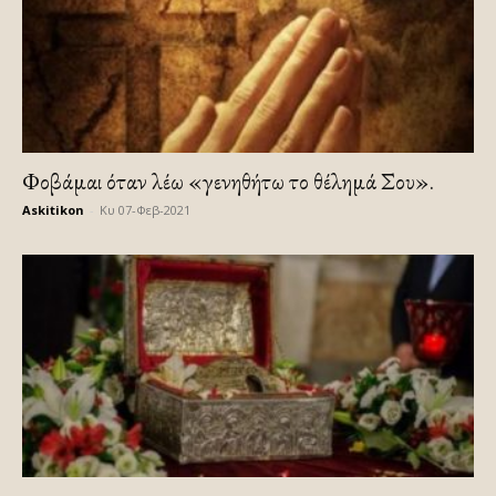
Φοβάμαι όταν λέω «γενηθήτω το θέλημά Σου».
Askitikon
-
Κυ 07-Φεβ-2021