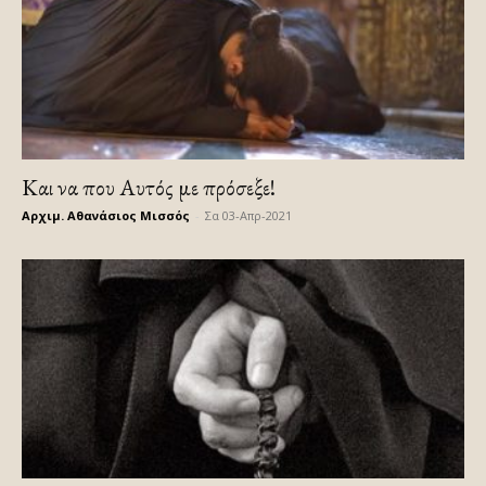
Και να που Αυτός με πρόσεξε!
Αρχιμ. Αθανάσιος Μισσός
-
Σα 03-Απρ-2021