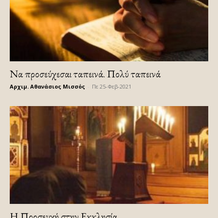
Nα προσεύχεσαι ταπεινά. Πολύ ταπεινά
Αρχιμ. Αθανάσιος Μισσός
-
Πε 25-Φεβ-2021
Η Προσευχή στην Εκκλησία