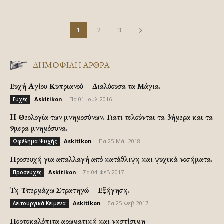
1
2
3
ΔΗΜΟΦΙΛΗ ΑΡΘΡΑ
Ευχή Αγίου Κυπριανού – Διαλύουσα τα Μάγια.
Askitikon
-
Πα 01-Ιούλ-2016
Ευχές
H Θεολογία των μνημοσύνων. Γιατι τελούνται τα 3ήμερα και τα
9μερα μνημόσυνα.
Askitikon
-
Πα 25-Μάι-2018
Ωφέλημα Ψυχής
Προσευχή για απαλλαγή από κατάθλιψη και ψυχικά νοσήματα.
Askitikon
-
Σα 04-Φεβ-2017
Προσευχές
Τη Υπερμάχω Στρατηγώ – Εξήγηση.
Askitikon
-
Σα 25-Φεβ-2017
Λειτουργικά Κείμενα
Πορτοκαλόπιτα αρωματική και νηστίσιμη