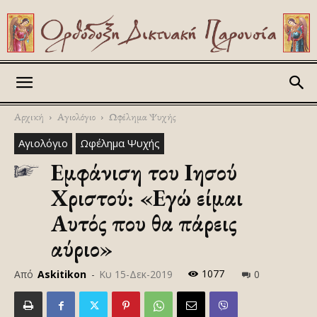
Askitikon
Αρχική
Αγιολόγιο
Ωφέλημα Ψυχής
Αγιολόγιο
Ωφέλημα Ψυχής
Εμφάνιση του Ιησού
Χριστού: «Εγώ είμαι
Αυτός που θα πάρεις
αύριο»
1077
Από
Askitikon
-
Κυ 15-Δεκ-2019
0