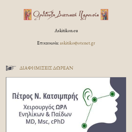
Askitikon.eu
Επικοινωνία:
askitiko@otenet.gr
ΔΙΑΦΗΜΊΣΕΙΣ ΔΩΡΕΆΝ