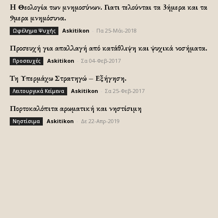
H Θεολογία των μνημοσύνων. Γιατι τελούνται τα 3ήμερα και τα
9μερα μνημόσυνα.
Askitikon
-
Πα 25-Μάι-2018
Ωφέλημα Ψυχής
Προσευχή για απαλλαγή από κατάθλιψη και ψυχικά νοσήματα.
Askitikon
-
Σα 04-Φεβ-2017
Προσευχές
Τη Υπερμάχω Στρατηγώ – Εξήγηση.
Askitikon
-
Σα 25-Φεβ-2017
Λειτουργικά Κείμενα
Πορτοκαλόπιτα αρωματική και νηστίσιμη
Askitikon
-
Δε 22-Απρ-2019
Νηστίσιμα