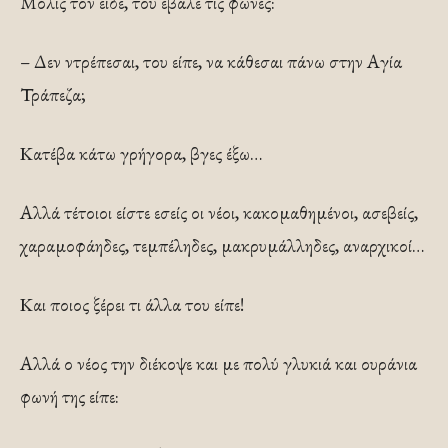
Μόλις τον είδε, του έβαλε τις φωνές:
– Δεν ντρέπεσαι, του είπε, να κάθεσαι πάνω στην Αγία
Τράπεζα;
Κατέβα κάτω γρήγορα, βγες έξω…
Αλλά τέτοιοι είστε εσείς οι νέοι, κακομαθημένοι, ασεβείς,
χαραμοφάηδες, τεμπέληδες, μακρυμάλληδες, αναρχικοί…
Και ποιος ξέρει τι άλλα του είπε!
Αλλά ο νέος την διέκοψε και με πολύ γλυκιά και ουράνια
φωνή της είπε: