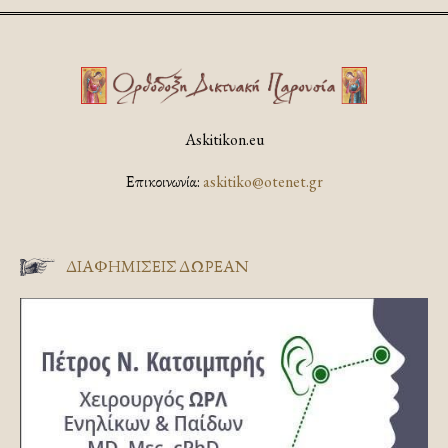
Askitikon.eu
Επικοινωνία:
askitiko@otenet.gr
ΔΙΑΦΗΜΊΣΕΙΣ ΔΩΡΕΆΝ