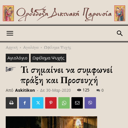
Askitikon
Αρχική
Αγιολόγιο
Ωφέλημα Ψυχής
Αγιολόγιο
Ωφέλημα Ψυχής
Τι σημαίνει να συμφωνεί
πράξη και Προσευχή
125
Από
Askitikon
-
Δε 30-Μαρ-2020
0