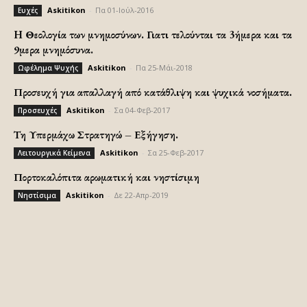
Askitikon
-
Πα 01-Ιούλ-2016
Ευχές
H Θεολογία των μνημοσύνων. Γιατι τελούνται τα 3ήμερα και τα
9μερα μνημόσυνα.
Askitikon
-
Πα 25-Μάι-2018
Ωφέλημα Ψυχής
Προσευχή για απαλλαγή από κατάθλιψη και ψυχικά νοσήματα.
Askitikon
-
Σα 04-Φεβ-2017
Προσευχές
Τη Υπερμάχω Στρατηγώ – Εξήγηση.
Askitikon
-
Σα 25-Φεβ-2017
Λειτουργικά Κείμενα
Πορτοκαλόπιτα αρωματική και νηστίσιμη
Askitikon
-
Δε 22-Απρ-2019
Νηστίσιμα