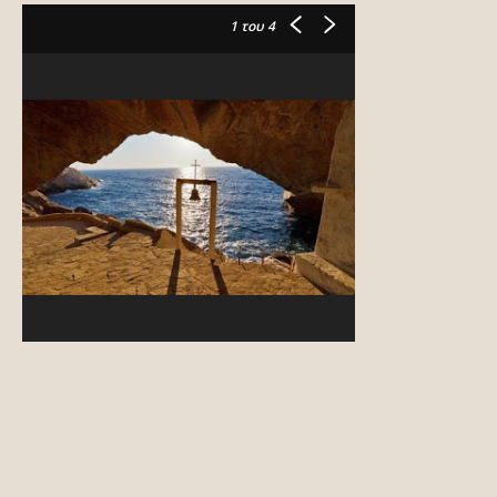
1
του 4