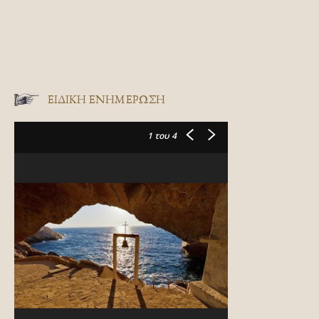
ΕΙΔΙΚΉ ΕΝΗΜΈΡΩΣΗ
1
του 4