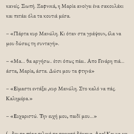
κανείς. Σιωπή. Ξαφνικά, η Μαρία ανοίγει ένα σακουλάκι
και πετάει όλα τα κουτιά μέσα.
– «Πάρτα κυρ Μανώλη. Κι όταν στα γράψουν, έλα να
μου δώσεις τη συνταγή».
– «Μα… θα αργήσω.. έτσι όπως πάει.. Απο Γενάρη πιά…
άστα, Μαρία, άστα. Δώσε μου τα φτηνά»
– «Είμαστε εντάξει ,κυρ Μανώλη. Στο καλό να πάς.
Καλημέρα.»
– «Ευχαριστώ. Την ευχή μου, παιδί μου…»
(…δεν τα πήρα τελικά τα τεχνητά δάκρυα. Ααα! Και να μη