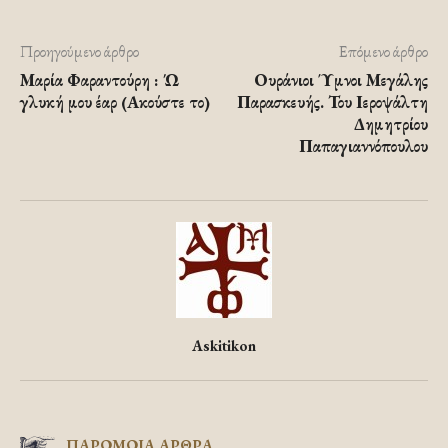
Προηγούμενο άρθρο
Επόμενο άρθρο
Μαρία Φαραντούρη : Ώ
Ουράνιοι Ύμνοι Μεγάλης
γλυκή μου έαρ (Ακούστε το)
Παρασκευής. Του Ιεροψάλτη
Δημητρίου
Παπαγιαννόπουλου
Askitikon
ΠΑΡΟΜΟΙΑ ΑΡΘΡΑ