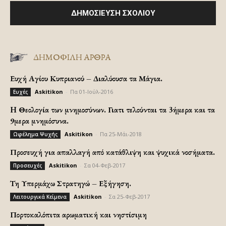
ΔΗΜΟΦΙΛΗ ΑΡΘΡΑ
Ευχή Αγίου Κυπριανού – Διαλύουσα τα Μάγια.
Askitikon
-
Πα 01-Ιούλ-2016
Ευχές
H Θεολογία των μνημοσύνων. Γιατι τελούνται τα 3ήμερα και τα
9μερα μνημόσυνα.
Askitikon
-
Πα 25-Μάι-2018
Ωφέλημα Ψυχής
Προσευχή για απαλλαγή από κατάθλιψη και ψυχικά νοσήματα.
Askitikon
-
Σα 04-Φεβ-2017
Προσευχές
Τη Υπερμάχω Στρατηγώ – Εξήγηση.
Askitikon
-
Σα 25-Φεβ-2017
Λειτουργικά Κείμενα
Πορτοκαλόπιτα αρωματική και νηστίσιμη