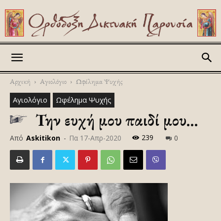
Askitikon
Αρχική
Αγιολόγιο
Ωφέλημα Ψυχής
Αγιολόγιο
Ωφέλημα Ψυχής
Την ευχή μου παιδί μου…
239
Από
Askitikon
-
Πα 17-Απρ-2020
0