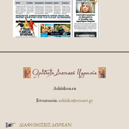
Askitikon.eu
Επικοινωνία:
askitiko@otenet.gr
ΔΙΑΦΗΜΊΣΕΙΣ ΔΩΡΕΆΝ