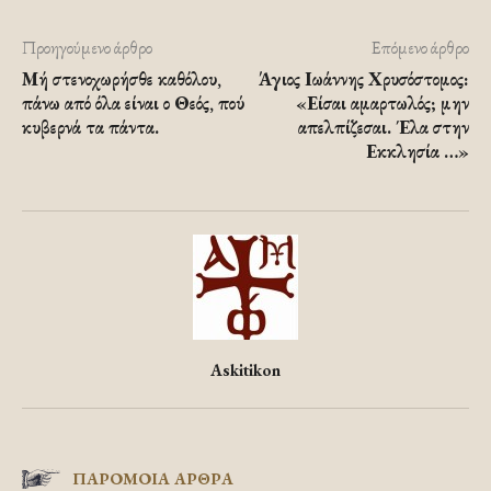
Προηγούμενο άρθρο
Επόμενο άρθρο
Μή στενοχωρήσθε καθόλου,
Άγιος Ιωάννης Χρυσόστομος:
πάνω από όλα είναι ο Θεός, πού
«Είσαι αμαρτωλός; μην
κυβερνά τα πάντα.
απελπίζεσαι. Έλα στην
Εκκλησία …»
Askitikon
ΠΑΡΟΜΟΙΑ ΑΡΘΡΑ