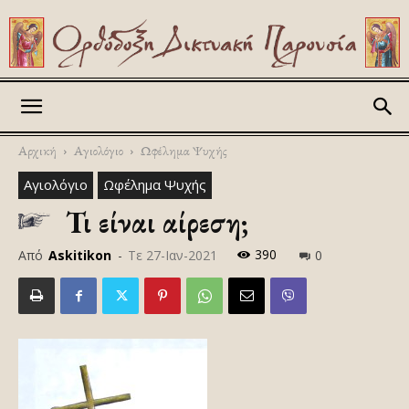
Askitikon
Αρχική
Αγιολόγιο
Ωφέλημα Ψυχής
Αγιολόγιο
Ωφέλημα Ψυχής
Τι είναι αίρεση;
390
Από
Askitikon
-
Τε 27-Ιαν-2021
0