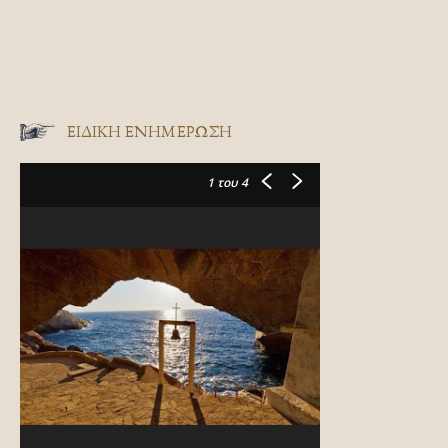
ΕΙΔΙΚΉ ΕΝΗΜΈΡΩΣΗ
1
του 4