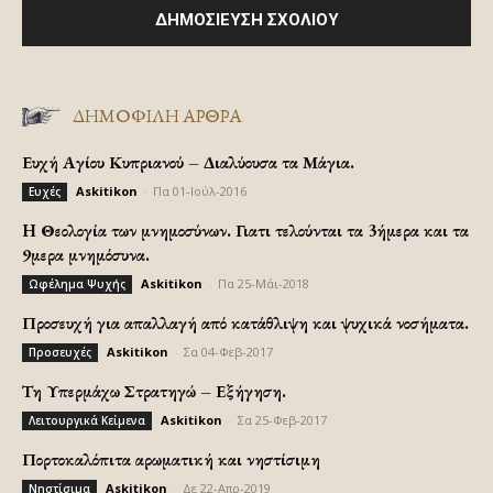
ΔΗΜΟΦΙΛΗ ΑΡΘΡΑ
Ευχή Αγίου Κυπριανού – Διαλύουσα τα Μάγια.
Askitikon
-
Πα 01-Ιούλ-2016
Ευχές
H Θεολογία των μνημοσύνων. Γιατι τελούνται τα 3ήμερα και τα
9μερα μνημόσυνα.
Askitikon
-
Πα 25-Μάι-2018
Ωφέλημα Ψυχής
Προσευχή για απαλλαγή από κατάθλιψη και ψυχικά νοσήματα.
Askitikon
-
Σα 04-Φεβ-2017
Προσευχές
Τη Υπερμάχω Στρατηγώ – Εξήγηση.
Askitikon
-
Σα 25-Φεβ-2017
Λειτουργικά Κείμενα
Πορτοκαλόπιτα αρωματική και νηστίσιμη
Askitikon
-
Δε 22-Απρ-2019
Νηστίσιμα