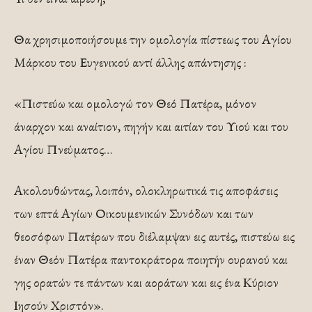
Θα χρησιμοποιήσουμε την ομολογία πίστεως του Αγίου
Μάρκου του Ευγενικού αντί άλλης απάντησης :
«Πιστεύω και ομολογώ τον Θεό Πατέρα, μόνον
άναρχον και αναίτιον, πηγήν και αιτίαν του Υιού και του
Αγίου Πνεύματος…
Ακολουθώντας, λοιπόν, ολοκληρωτικά τις αποφάσεις
των επτά Αγίων Οικουμενικών Συνόδων και των
θεοσόφων Πατέρων που διέλαμψαν εις αυτές, πιστεύω εις
έναν Θεόν Πατέρα παντοκράτορα ποιητήν ουρανού και
γης ορατών τε πάντων και αοράτων και εις ένα Κύριον
Ιησούν Χριστόν».