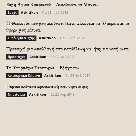
Ευχή Αγίου Κυπριανού – Διαλύουσα τα Μάγια.
Askitikon
-
Πα 01-Ιούλ-2016
Ευχές
H Θεολογία των μνημοσύνων. Γιατι τελούνται τα 3ήμερα και τα
9μερα μνημόσυνα.
Askitikon
-
Πα 25-Μάι-2018
Ωφέλημα Ψυχής
Προσευχή για απαλλαγή από κατάθλιψη και ψυχικά νοσήματα.
Askitikon
-
Σα 04-Φεβ-2017
Προσευχές
Τη Υπερμάχω Στρατηγώ – Εξήγηση.
Askitikon
-
Σα 25-Φεβ-2017
Λειτουργικά Κείμενα
Πορτοκαλόπιτα αρωματική και νηστίσιμη
Askitikon
-
Δε 22-Απρ-2019
Νηστίσιμα