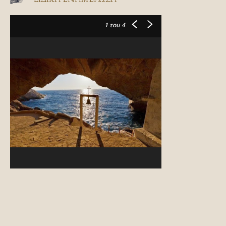
1
του 4