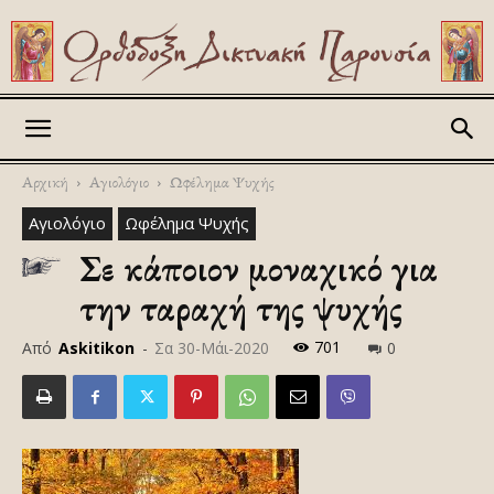
Askitikon
Αρχική
Αγιολόγιο
Ωφέλημα Ψυχής
Αγιολόγιο
Ωφέλημα Ψυχής
Σε κάποιον μοναχικό για
την ταραχή της ψυχής
701
Από
Askitikon
-
Σα 30-Μάι-2020
0