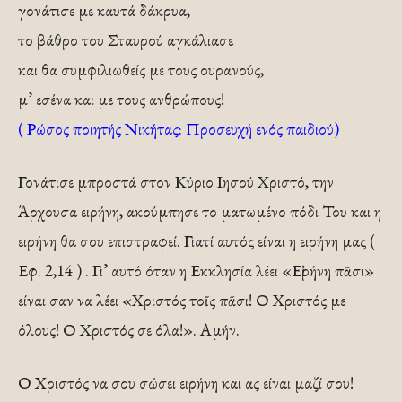
γονάτισε με καυτά δάκρυα,
το βάθρο του Σταυρού αγκάλιασε
και θα συμφιλιωθείς με τους ουρανούς,
μ’ εσένα και με τους ανθρώπους!
( Ρώσος ποιητής Νικήτας: Προσευχή ενός παιδιού)
Γονάτισε μπροστά στον Κύριο Ιησού Χριστό, την
Άρχουσα ειρήνη, ακούμπησε το ματωμένο πόδι Του και η
ειρήνη θα σου επιστραφεί. Γιατί αυτός είναι η ειρήνη μας (
Εφ. 2,14 ) . Γι’ αυτό όταν η Εκκλησία λέει «Εἰρήνη πᾶσι»
είναι σαν να λέει «Χριστός τοῖς πᾶσι! Ο Χριστός με
όλους! Ο Χριστός σε όλα!». Αμήν.
Ο Χριστός να σου σώσει ειρήνη και ας είναι μαζί σου!