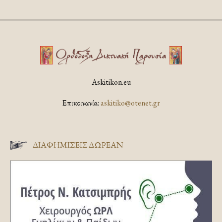
Askitikon.eu
Επικοινωνία:
askitiko@otenet.gr
ΔΙΑΦΗΜΊΣΕΙΣ ΔΩΡΕΆΝ