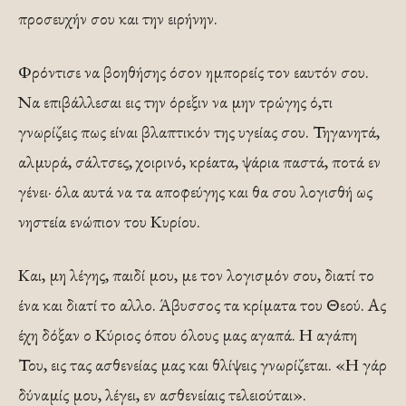
προσευχήν σου και την ειρήνην.
Φρόντισε να βοηθήσης όσον ημπορείς τον εαυτόν σου.
Να επιβάλλεσαι εις την όρεξιν να μην τρώγης ό,τι
γνωρίζεις πως είναι βλαπτικόν της υγείας σου. Τηγανητά,
αλμυρά, σάλτσες, χοιρινό, κρέατα, ψάρια παστά, ποτά εν
γένει· όλα αυτά να τα αποφεύγης και θα σου λογισθή ως
νηστεία ενώπιον του Κυρίου.
Και, μη λέγης, παιδί μου, με τον λογισμόν σου, διατί το
ένα και διατί το αλλο. Άβυσσος τα κρίματα του Θεού. Ας
έχη δόξαν ο Κύριος όπου όλους μας αγαπά. Η αγάπη
Του, εις τας ασθενείας μας και θλίψεις γνωρίζεται. «Η γάρ
δύναμίς μου, λέγει, εν ασθενείαις τελειούται».