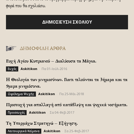
φορά που θα σχολιάσω.
ΔΗΜΟΦΙΛΗ ΑΡΘΡΑ
Ευχή Αγίου Κυπριανού – Διαλύουσα τα Μάγια.
Askitikon
-
Πα 01-Ιούλ-2016
Ευχές
H Θεολογία των μνημοσύνων. Γιατι τελούνται τα 3ήμερα και τα
9μερα μνημόσυνα.
Askitikon
-
Πα 25-Μάι-2018
Ωφέλημα Ψυχής
Προσευχή για απαλλαγή από κατάθλιψη και ψυχικά νοσήματα.
Askitikon
-
Σα 04-Φεβ-2017
Προσευχές
Τη Υπερμάχω Στρατηγώ – Εξήγηση.
Askitikon
-
Σα 25-Φεβ-2017
Λειτουργικά Κείμενα