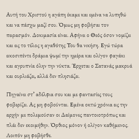
Αυτή του Χριστού η αγάπη έκαμε και εμένα να λυπηθώ
και να πάσχω μαζί σου. Όμως μη φοβήσαι τον
πειρασμόν. Δοκιμασία είναι. Αφήνει ο Θεός όσον νομίζει
και εις το τέλος η αγαθότης Του θα νικήση. Εγώ τώρα
εικοσιπέντε δράμια ψωμί την ημέρα και ολίγον φαγάκι
και αγρυπνία όλην την νύκτα. Έρχεται ο Σατανάς μακρυά
και ουρλιάζει, αλλά δεν πλησιάζει.
Πηγαίνει στ’ αδέλφια σου και με φαντασίες τους
φοβερίζει. Ας μη φοβούνται. Εμένα οκτώ χρόνια εις την
αρχήν με πολεμούσαν οι Δαίμονες παντοιοτρόπως και
πλάι δεν εκοιμήθην. Όρθιος μόνον ή ολίγον καθήμενος.
Λοιπόν μη φοβήσθε.