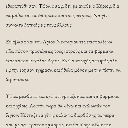
εθεραπεύθησαν. Τώρα ομως, δεν με ακούει ο Κύριος, δια
να μάθω και τα φάρμακα και τους ιατρούς. Να γίνω
συγκαταβατικός εις τους άλλους.
Εδιάβασα και του Αγίου Νεκταρίου τες επιστολές και
είδα πόσον προσείχε εις τους ιατρούς και τα φάρμακα
ένας τόσον μεγάλος Άγιος! Εγώ ο πτωχός ασκητής όλο
εις την έρημον εγήρασα και ήθελα μόνον με την πίστιν να
θεραπεύσω.
Τώρα μανθάνω και εγώ ότι χρειάζονται και τα φάρμακα
και η χάρις. Λοιπόν τώρα θα λέγω και εγώ ωσάν τον
Άγιον: Κύτταξε να γίνης καλά· να διορθώσης τα νεύρα
σου με ό,τι τρόπον ημπορείς, και θα εύρης πάλιν την