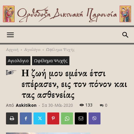
Askitikon
Αρχική
Αγιολόγιο
Ωφέλημα Ψυχής
Αγιολόγιο
Ωφέλημα Ψυχής
Η ζωή μου εμένα έτσι
επέρασεν, εις τον πόνον και
τας ασθενείας
133
Από
Askitikon
-
Σα 30-Μάι-2020
0