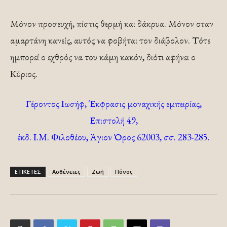
Μόνον προσευχή, πίστις θερμή και δάκρυα. Μόνον οταν
αμαρτάνη κανείς, αυτός να φοβήται τον διάβολον. Τότε
ημπορεί ο εχθρός να του κάμη κακόν, διότι αφήνει ο
Κύριος.
Γέροντος Ιωσήφ, Έκφρασις μοναχικής εμπειρίας,
Επιστολή 49,
έκδ. Ι.Μ. Φιλοθέου, Άγιον Όρος 62003, σσ. 283-285.
ΕΤΙΚΕΤΕΣ
Ασθένειες
Ζωή
Πόνος