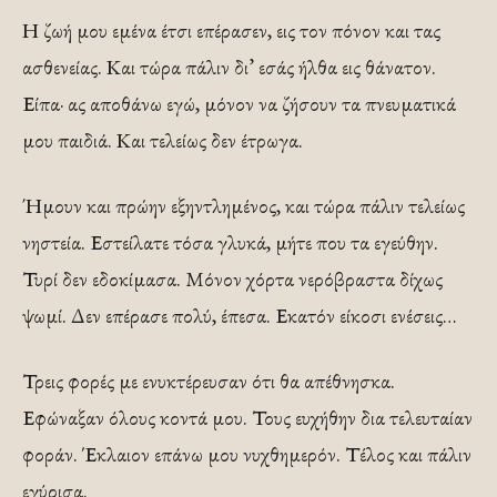
Η ζωή μου εμένα έτσι επέρασεν, εις τον πόνον και τας
ασθενείας. Και τώρα πάλιν δι’ εσάς ήλθα εις θάνατον.
Είπα· ας αποθάνω εγώ, μόνον να ζήσουν τα πνευματικά
μου παιδιά. Και τελείως δεν έτρωγα.
Ήμουν και πρώην εξηντλημένος, και τώρα πάλιν τελείως
νηστεία. Εστείλατε τόσα γλυκά, μήτε που τα εγεύθην.
Τυρί δεν εδοκίμασα. Μόνον χόρτα νερόβραστα δίχως
ψωμί. Δεν επέρασε πολύ, έπεσα. Εκατόν είκοσι ενέσεις…
Τρεις φορές με ενυκτέρευσαν ότι θα απέθνησκα.
Εφώναξαν όλους κοντά μου. Τους ευχήθην δια τελευταίαν
φοράν. Έκλαιον επάνω μου νυχθημερόν. Τέλος και πάλιν
εγύρισα.