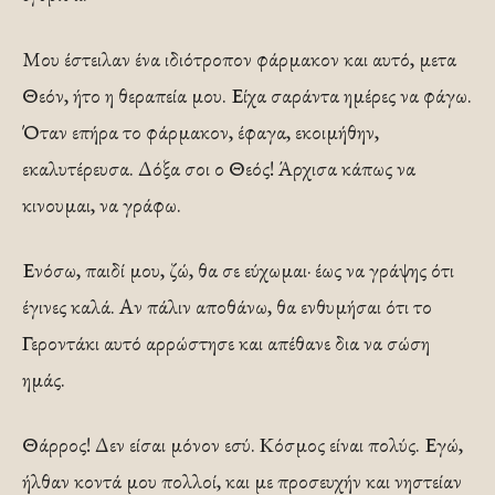
Μου έστειλαν ένα ιδιότροπον φάρμακον και αυτό, μετα
Θεόν, ήτο η θεραπεία μου. Είχα σαράντα ημέρες να φάγω.
Όταν επήρα το φάρμακον, έφαγα, εκοιμήθην,
εκαλυτέρευσα. Δόξα σοι ο Θεός! Άρχισα κάπως να
κινουμαι, να γράφω.
Ενόσω, παιδί μου, ζώ, θα σε εύχωμαι· έως να γράψης ότι
έγινες καλά. Αν πάλιν αποθάνω, θα ενθυμήσαι ότι το
Γεροντάκι αυτό αρρώστησε και απέθανε δια να σώση
ημάς.
Θάρρος! Δεν είσαι μόνον εσύ. Κόσμος είναι πολύς. Εγώ,
ήλθαν κοντά μου πολλοί, και με προσευχήν και νηστείαν