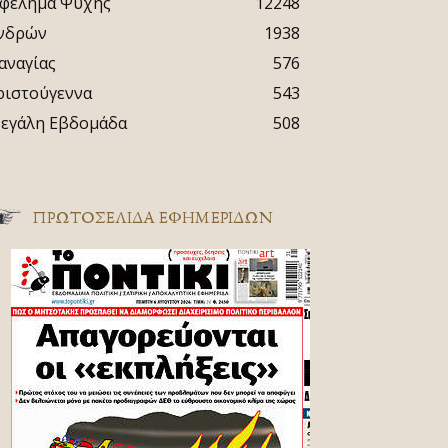
φέλημα Ψυχής
12248
νδρών
1938
αναγίας
576
ριστούγεννα
543
εγάλη Εβδομάδα
508
ΠΡΩΤΟΣΈΛΙΔΑ ΕΦΗΜΕΡΊΔΩΝ