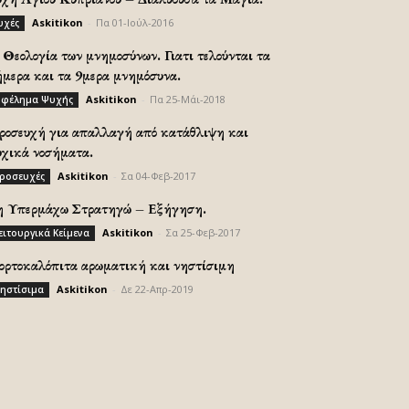
Askitikon
-
Πα 01-Ιούλ-2016
υχές
Θεολογία των μνημοσύνων. Γιατι τελούνται τα
ήμερα και τα 9μερα μνημόσυνα.
Askitikon
-
Πα 25-Μάι-2018
φέλημα Ψυχής
ροσευχή για απαλλαγή από κατάθλιψη και
υχικά νοσήματα.
Askitikon
-
Σα 04-Φεβ-2017
ροσευχές
η Υπερμάχω Στρατηγώ – Εξήγηση.
Askitikon
-
Σα 25-Φεβ-2017
ειτουργικά Κείμενα
ορτοκαλόπιτα αρωματική και νηστίσιμη
Askitikon
-
Δε 22-Απρ-2019
ηστίσιμα