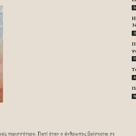
Ε
H 
3
Ω
Π
ψ
Π
Τ
Λ
Π
Ν
ωρείς περισσότερο. Γιατί όταν ο άνθρωπος βρίσκεται σε