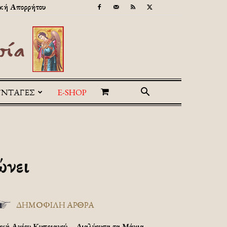
κή Απορρήτου
ΥΝΤΑΓΕΣ
E-SHOP
ώνει
ΔΗΜΟΦΙΛΗ ΑΡΘΡΑ
υχή Αγίου Κυπριανού – Διαλύουσα τα Μάγια.