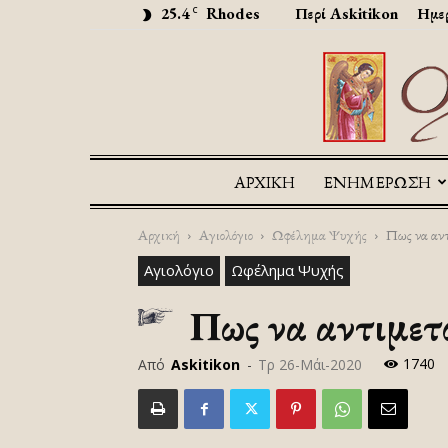
25.4
Rhodes
Περί Askitikon
Ημερ
C
ΑΡΧΙΚΉ
ΕΝΗΜΕΡΩΣΗ
Αρχική
Αγιολόγιο
Ωφέλημα Ψυχής
Πως να αντ
Αγιολόγιο
Ωφέλημα Ψυχής
Πως να αντιμετ
1740
Από
Askitikon
-
Τρ 26-Μάι-2020