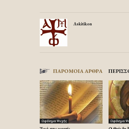
Askitikon
ΠΑΡΟΜΟΙΑ ΑΡΘΡΑ
ΠΕΡΙΣΣ
Ωφέλημα Ψυχής
Ωφέλημα Ψ
Τιμή στις γιορτές
Ο Θεός θα 