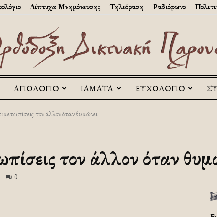
ολόγιο
Δίπτυχα Μνημόνευσης
Τηλεόραση
Ραδιόφωνο
Πολιτι
ΑΓΙΟΛΟΓΙΟ
ΙΑΜΑΤΑ
ΕΥΧΟΛΟΓΙΟ
Σ
Askitikon
ιμετωπίσεις τον άλλον όταν θυμώνει
ωπίσεις τον άλλον όταν θυμ
0
Ε