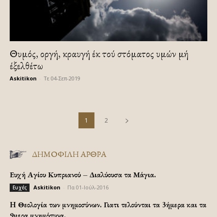
Θυμός, οργή, κραυγή έκ τού στόματος υμών μή
έξελθέτω
Askitikon
-
Τε 04-Σεπ-2019
1
2
ΔΗΜΟΦΙΛΗ ΑΡΘΡΑ
Ευχή Αγίου Κυπριανού – Διαλύουσα τα Μάγια.
Askitikon
-
Πα 01-Ιούλ-2016
Ευχές
H Θεολογία των μνημοσύνων. Γιατι τελούνται τα 3ήμερα και τα
9μερα μνημόσυνα.