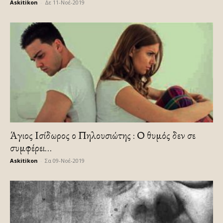
Askitikon
-
Δε 11-Νοέ-2019
Άγιος Ισίδωρος ο Πηλουσιώτης : Ο θυμός δεν σε
συμφέρει…
Askitikon
-
Σα 09-Νοέ-2019