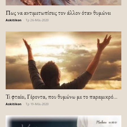
Πως να αντιμετωπίσεις τον άλλον όταν θυμώνει
Askitikon
-
Τρ 26-Μάι-2020
Τι φταίει, Γέροντα, που θυμώνω με το παραμικρό…
Askitikon
-
Τρ 19-Μάι-2020