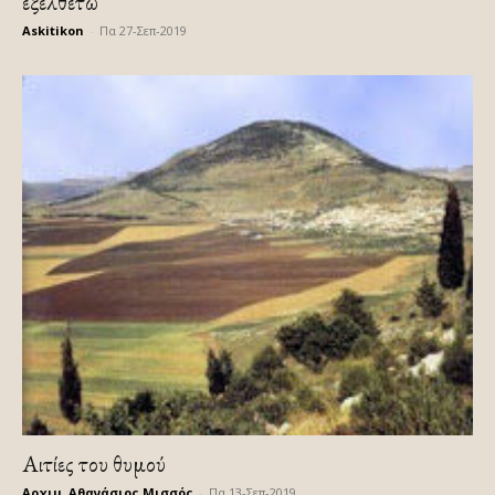
έξελθέτω
Askitikon
-
Πα 27-Σεπ-2019
Αιτίες του θυμού
Αρχιμ. Αθανάσιος Μισσός
-
Πα 13-Σεπ-2019