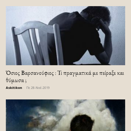
Όσιος Βαρσανούφιος : Τι πραγματικά με πείραξε και
θύμωσα ;
Askitikon
-
Πε 28-Νοέ-2019