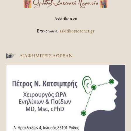
Askitikon.eu
Επικοινωνία:
askitiko@otenet.gr
ΔΙΑΦΗΜΊΣΕΙΣ ΔΩΡΕΆΝ