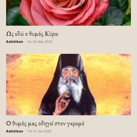
Ως εδώ ο θυμός Κύριε
Askitikon
-
Κυ 26-Απρ-2020
Ο θυμός μας οδηγεί στον γκρεμό
Askitikon
-
Πα 31-Ιαν-2020