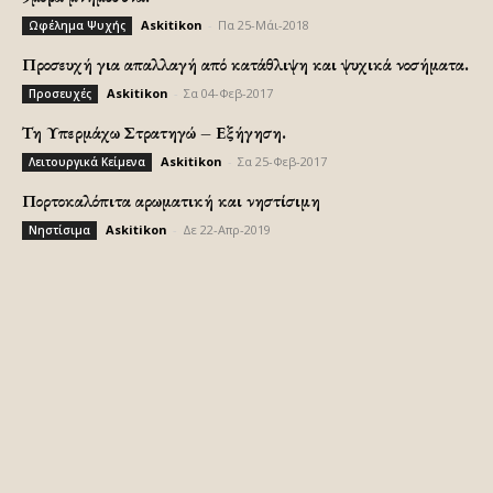
Askitikon
-
Πα 25-Μάι-2018
Ωφέλημα Ψυχής
Προσευχή για απαλλαγή από κατάθλιψη και ψυχικά νοσήματα.
Askitikon
-
Σα 04-Φεβ-2017
Προσευχές
Τη Υπερμάχω Στρατηγώ – Εξήγηση.
Askitikon
-
Σα 25-Φεβ-2017
Λειτουργικά Κείμενα
Πορτοκαλόπιτα αρωματική και νηστίσιμη
Askitikon
-
Δε 22-Απρ-2019
Νηστίσιμα