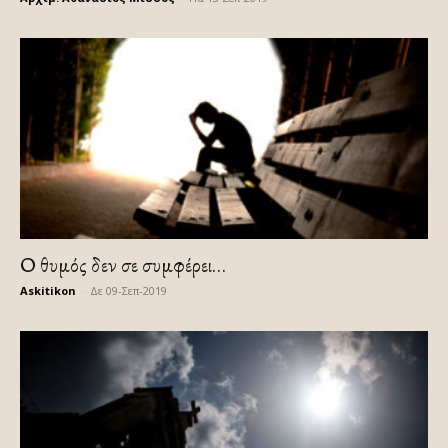
Ο θυμός δεν σε συμφέρει…
Askitikon
-
Δε 09-Σεπ-2019