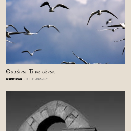
Θυμώνω. Τι να κάνω;
Askitikon
-
Κυ 31-Ιαν-2021