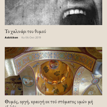
Το χαλινάρι του θυμού
Askitikon
-
Κυ 06-Οκτ-2019
Θυμός, οργή, κραυγή εκ τού στόματος υμών μή