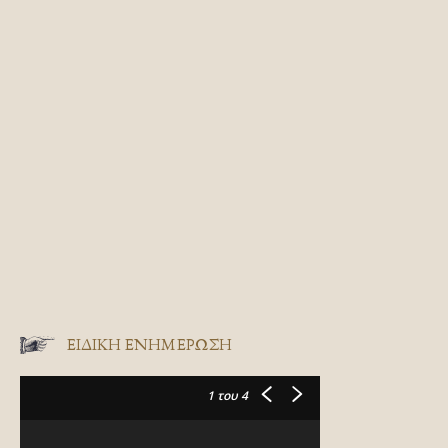
ΕΙΔΙΚΉ ΕΝΗΜΈΡΩΣΗ
1
του 4