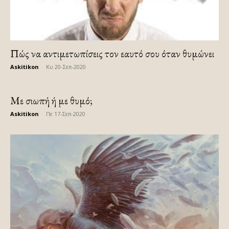
Πώς να αντιμετωπίσεις τον εαυτό σου όταν θυμώνει
Askitikon
-
Κυ 20-Σεπ-2020
Με σιωπή ή με θυμό;
Askitikon
-
Πε 17-Σεπ-2020