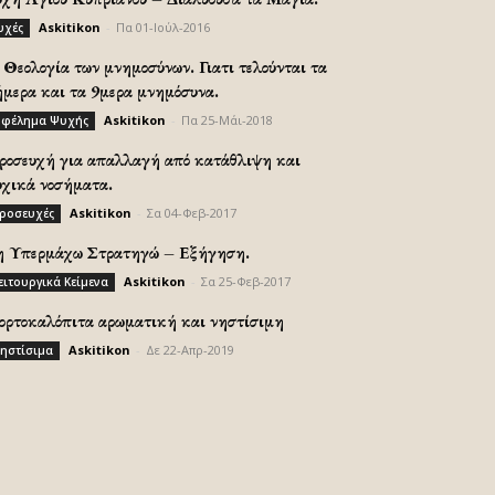
Askitikon
-
Πα 01-Ιούλ-2016
υχές
Θεολογία των μνημοσύνων. Γιατι τελούνται τα
ήμερα και τα 9μερα μνημόσυνα.
Askitikon
-
Πα 25-Μάι-2018
φέλημα Ψυχής
ροσευχή για απαλλαγή από κατάθλιψη και
υχικά νοσήματα.
Askitikon
-
Σα 04-Φεβ-2017
ροσευχές
η Υπερμάχω Στρατηγώ – Εξήγηση.
Askitikon
-
Σα 25-Φεβ-2017
ειτουργικά Κείμενα
ορτοκαλόπιτα αρωματική και νηστίσιμη
Askitikon
-
Δε 22-Απρ-2019
ηστίσιμα