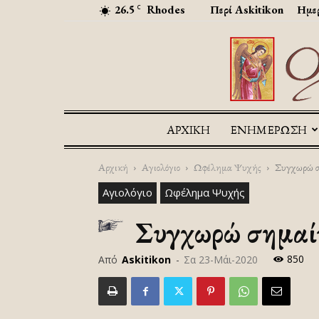
26.5
Rhodes
Περί Askitikon
Ημερ
C
ΑΡΧΙΚΉ
ΕΝΗΜΕΡΩΣΗ
Αρχική
Αγιολόγιο
Ωφέλημα Ψυχής
Συγχωρώ ση
Αγιολόγιο
Ωφέλημα Ψυχής
Συγχωρώ σημαίν
850
Από
Askitikon
-
Σα 23-Μάι-2020