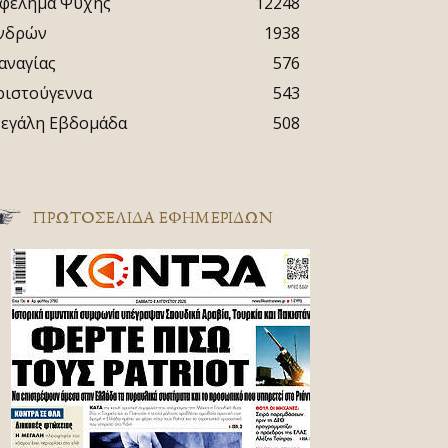
φέλημα Ψυχής
12248
νδρών
1938
αναγίας
576
ριστούγεννα
543
εγάλη Εβδομάδα
508
ΠΡΩΤΟΣΈΛΙΔΑ ΕΦΗΜΕΡΊΔΩΝ