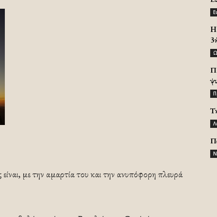
Ε
H 
3
Ω
Π
ψ
Π
Τ
Λ
Π
Ν
είναι, με την αμαρτία του και την ανυπόφορη πλευρά