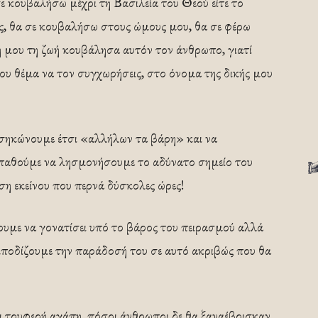
 κουβαλήσω μέχρι τη Βασιλεία του Θεού είτε το
κακός, θα σε κουβαλήσω στους ώμους μου, θα σε φέρω
η μου τη ζωή κουβάλησα αυτόν τον άνθρωπο, γιατί
ου θέμα να τον συγχωρήσεις, στο όνομα της δικής μου
ηκώνουμε έτσι «αλλήλων τα βάρη» και να
σπαθούμε να λησμονήσουμε το αδύνατο σημείο του
ση εκείνου που περνά δύσκολες ώρες!
υμε να γονατίσει υπό το βάρος του πειρασμού αλλά
μποδίζουμε την παράδοσή του σε αυτό ακριβώς που θα
ι τρυφερή αγάπη, πόσοι άνθρωποι δε θα ξαναέβρισκαν