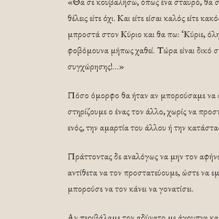
«Θα σε κουβαλήσω, όπως ένα σταυρό, θα σε
θέλεις είτε όχι. Και είτε είσαι καλός είτε 
μπροστά στον Κύριο και θα πω: ‘Κύριε, όλ
φοβόμουνα μήπως χαθεί. Τώρα είναι δικό σ
συγχώρησης!…»
Πόσο όμορφο θα ήταν αν μπορούσαμε να σ
στηρίζουμε ο ένας τον άλλο, χωρίς να προ
ενός, την αμαρτία του άλλου ή την κατάστα
Πράττοντας δε αναλόγως να μην τον αφήνο
αντίθετα να τον προστατεύουμε, ώστε να ε
μπορούσε να τον κάνει να γονατίσει.
Αν περιβάλαμε τον αδύνατο με άγρυπνη κα