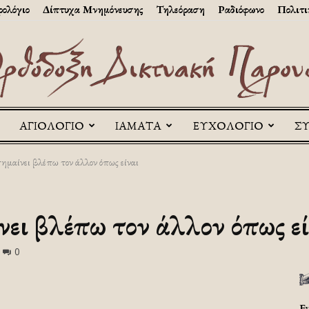
ολόγιο
Δίπτυχα Μνημόνευσης
Τηλεόραση
Ραδιόφωνο
Πολιτι
ΑΓΙΟΛΟΓΙΟ
ΙΑΜΑΤΑ
ΕΥΧΟΛΟΓΙΟ
Σ
Askitikon
μαίνει βλέπω τον άλλον όπως είναι
ει βλέπω τον άλλον όπως εί
0
Ε