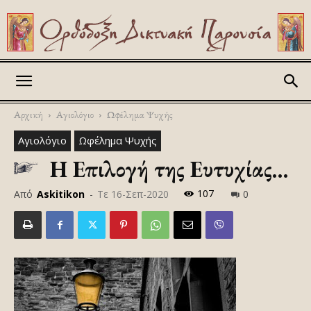
Askitikon
Αρχική
Αγιολόγιο
Ωφέλημα Ψυχής
Αγιολόγιο
Ωφέλημα Ψυχής
Η Επιλογή της Ευτυχίας…
107
Από
Askitikon
-
Τε 16-Σεπ-2020
0