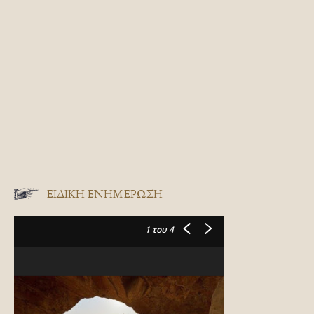
ΕΙΔΙΚΉ ΕΝΗΜΈΡΩΣΗ
1
του 4