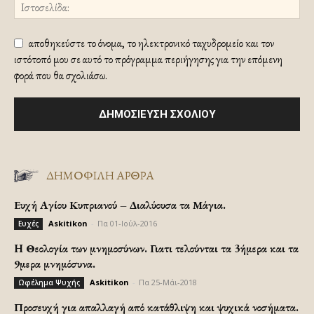
αποθηκεύστε το όνομα, το ηλεκτρονικό ταχυδρομείο και τον
ιστότοπό μου σε αυτό το πρόγραμμα περιήγησης για την επόμενη
φορά που θα σχολιάσω.
ΔΗΜΟΦΙΛΗ ΑΡΘΡΑ
Ευχή Αγίου Κυπριανού – Διαλύουσα τα Μάγια.
Askitikon
-
Πα 01-Ιούλ-2016
Ευχές
H Θεολογία των μνημοσύνων. Γιατι τελούνται τα 3ήμερα και τα
9μερα μνημόσυνα.
Askitikon
-
Πα 25-Μάι-2018
Ωφέλημα Ψυχής
Προσευχή για απαλλαγή από κατάθλιψη και ψυχικά νοσήματα.