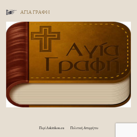
ΑΓΊΑ ΓΡΑΦΉ
Περί Askitikon.eu
Πολιτική Απορρήτου