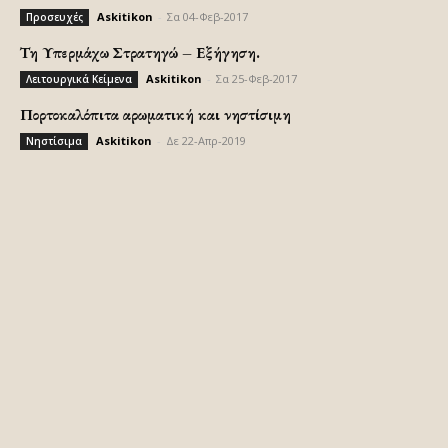
Askitikon
-
Σα 04-Φεβ-2017
Προσευχές
Τη Υπερμάχω Στρατηγώ – Εξήγηση.
Askitikon
-
Σα 25-Φεβ-2017
Λειτουργικά Κείμενα
Πορτοκαλόπιτα αρωματική και νηστίσιμη
Askitikon
-
Δε 22-Απρ-2019
Νηστίσιμα