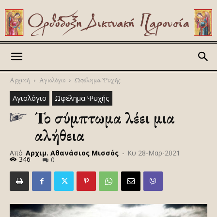
Askitikon
Αρχική
Αγιολόγιο
Ωφέλημα Ψυχής
Αγιολόγιο
Ωφέλημα Ψυχής
Το σύμπτωμα λέει μια
αλήθεια
Από
Αρχιμ. Αθανάσιος Μισσός
-
Κυ 28-Μαρ-2021
346
0