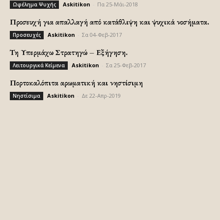
Askitikon
-
Πα 25-Μάι-2018
Ωφέλημα Ψυχής
Προσευχή για απαλλαγή από κατάθλιψη και ψυχικά νοσήματα.
Askitikon
-
Σα 04-Φεβ-2017
Προσευχές
Τη Υπερμάχω Στρατηγώ – Εξήγηση.
Askitikon
-
Σα 25-Φεβ-2017
Λειτουργικά Κείμενα
Πορτοκαλόπιτα αρωματική και νηστίσιμη
Askitikon
-
Δε 22-Απρ-2019
Νηστίσιμα