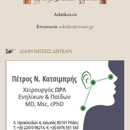
Askitikon.eu
Επικοινωνία:
askitiko@otenet.gr
ΔΙΑΦΗΜΊΣΕΙΣ ΔΩΡΕΆΝ