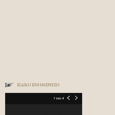
ΕΙΔΙΚΉ ΕΝΗΜΈΡΩΣΗ
1
του 4