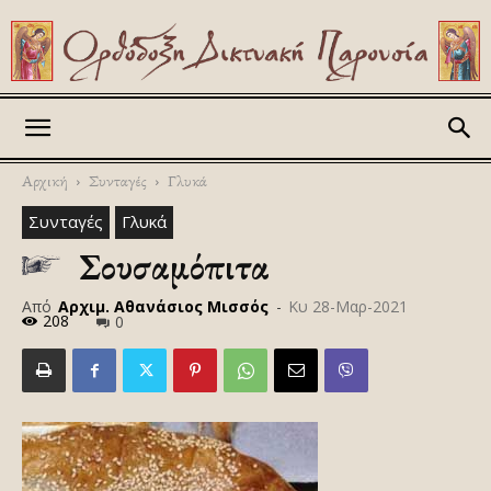
Askitikon
Αρχική
Συνταγές
Γλυκά
Συνταγές
Γλυκά
Σουσαμόπιτα
Από
Αρχιμ. Αθανάσιος Μισσός
-
Κυ 28-Μαρ-2021
208
0