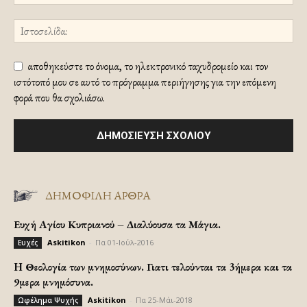
αποθηκεύστε το όνομα, το ηλεκτρονικό ταχυδρομείο και τον
ιστότοπό μου σε αυτό το πρόγραμμα περιήγησης για την επόμενη
φορά που θα σχολιάσω.
ΔΗΜΟΦΙΛΗ ΑΡΘΡΑ
Ευχή Αγίου Κυπριανού – Διαλύουσα τα Μάγια.
Askitikon
-
Πα 01-Ιούλ-2016
Ευχές
H Θεολογία των μνημοσύνων. Γιατι τελούνται τα 3ήμερα και τα
9μερα μνημόσυνα.
Askitikon
-
Πα 25-Μάι-2018
Ωφέλημα Ψυχής