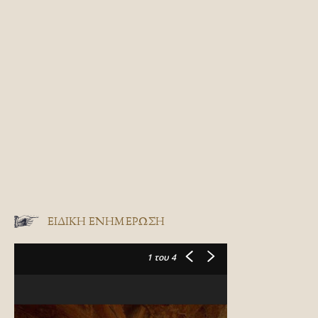
ΕΙΔΙΚΉ ΕΝΗΜΈΡΩΣΗ
1
του 4