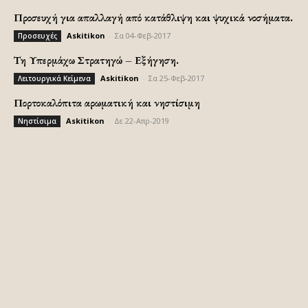
Προσευχή για απαλλαγή από κατάθλιψη και ψυχικά νοσήματα.
Askitikon
-
Σα 04-Φεβ-2017
Προσευχές
Τη Υπερμάχω Στρατηγώ – Εξήγηση.
Askitikon
-
Σα 25-Φεβ-2017
Λειτουργικά Κείμενα
Πορτοκαλόπιτα αρωματική και νηστίσιμη
Askitikon
-
Δε 22-Απρ-2019
Νηστίσιμα