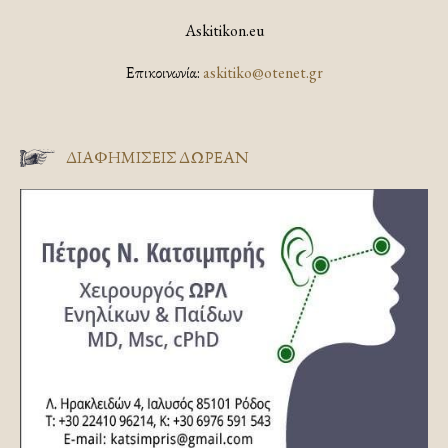
Askitikon.eu
Επικοινωνία:
askitiko@otenet.gr
ΔΙΑΦΗΜΊΣΕΙΣ ΔΩΡΕΆΝ