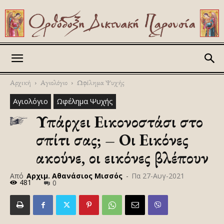
Askitikon
Αρχική
Αγιολόγιο
Ωφέλημα Ψυχής
Αγιολόγιο
Ωφέλημα Ψυχής
Υπάρχει Εικονοστάσι στο
σπίτι σας; – Οι Εικόνες
ακούνε, οι εικόνες βλέπουν
Από
Αρχιμ. Αθανάσιος Μισσός
-
Πα 27-Αυγ-2021
481
0