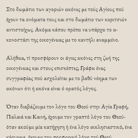
Στο δωμάτιο των αγοριών εικόνες με τούς Αγίους πού
έχουν τα ονόματα τους και στο δωμάτιο των κοριτσιών
αντιστοίχως. Ακόμα κάπου πρέπει να υπάρχει το ει­
κονοστάσι της οικογένειας με το καντήλι αναμμένο.
Αλήθεια, τί προσφέρουν οι άγιες ει­κόνες στη ζωή της
οικογένειας και στους επισκέπτες; Γράφει ένας
συγγραφέας πού ασχολείται με το βαθύ νόημα των
εικόνων ότι ή εικόνα είναι ό ορατός λό­γος.
Όταν διαβάζουμε τον λόγο του Θεού στην Αγία Γραφή,
Παλαιά και Και­νή, έχουμε τον γραπτό λόγο του Θεού-
όταν ακούμε μία κατήχηση ή ένα λόγο εκκλησιαστικό, ένα
κήρυγμα, έχουμε τον προφορικό λόγο τού Θεού.