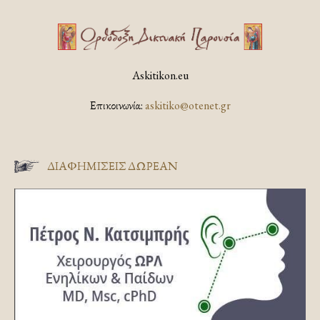
Askitikon.eu
Επικοινωνία:
askitiko@otenet.gr
ΔΙΑΦΗΜΊΣΕΙΣ ΔΩΡΕΆΝ