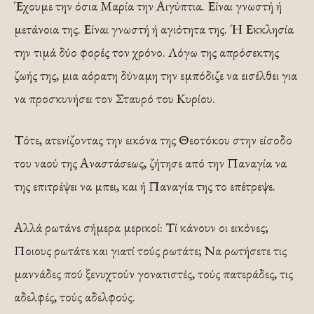
Έχουμε την όσια Μαρία την Αιγύπτια. Είναι γνωστή ή
μετάνοια της. Είναι γνω­στή ή αγιότητα της. Ή Εκκλησία
την τιμά δύο φορές τον χρόνο. Λόγω της απρόσεκτης
ζωής της, μια αόρατη δύναμη την εμπόδιζε να εισέλθει για
να προσκυνήσει τον Σταυρό του Κυρίου.
Τότε, ατενίζοντας την εικόνα της Θεοτόκου στην είσοδο
του ναού της Αναστά­σεως, ζήτησε από την Παναγία να
της επιτρέψει να μπει, και ή Παναγία της το επέτρεψε.
Αλλά ρωτάνε σήμερα μερικοί: Τί κά­νουν οι εικόνες;
Ποιους ρωτάτε και για­τί τούς ρωτάτε; Να ρωτήσετε τις
μαννάδες πού ξενυχτούν γονατιστές, τούς πατεράδες, τις
αδελφές, τούς αδελφούς.