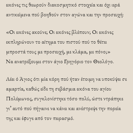
εικόνες τις θεωρούν διακοσμητικό στοιχεία και όχι ιερά
αντικείμενα πού βοηθούν στον αγώνα και την προσευχή:
«Οι εικόνες ακούνε; Οι εικόνες βλέπουν; Οι εικόνες
εκπληρώ­νουν το αίτημα του πιστού πού το θέ­τει
μπροστά τους με προσευχή, με κλά­μα, με πόνο;»
Να ανατρέξουμε στον άγιο Γρηγόριο τον Θεολόγο.
Λέει ό Άγιος ότι μία κόρη πού ήταν έτοιμη να υποκύψει σε
αμαρτία, καθώς είδε τη σε­βάσμια εικόνα του αγίου
Πολέμωνος, συγκλονίστηκε τόσο πολύ, ώστε ντρά­πηκε
γι’ αυτό πού πήγαινε να κάνει και ανέστρεψε την πορεία
της και έφυγε από τον πειρασμό.