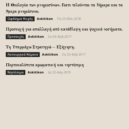
H Θεολογία των μνημοσύνων. Γιατι τελούνται τα 3ήμερα και τα
9μερα μνημόσυνα.
Askitikon
-
Πα 25-Μάι-2018
Ωφέλημα Ψυχής
Προσευχή για απαλλαγή από κατάθλιψη και ψυχικά νοσήματα.
Askitikon
-
Σα 04-Φεβ-2017
Προσευχές
Τη Υπερμάχω Στρατηγώ – Εξήγηση.
Askitikon
-
Σα 25-Φεβ-2017
Λειτουργικά Κείμενα
Πορτοκαλόπιτα αρωματική και νηστίσιμη
Askitikon
-
Δε 22-Απρ-2019
Νηστίσιμα