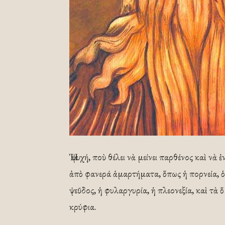
Ἡ ψυχή, ποὺ θέλει νὰ μείνει παρθένος καὶ νὰ
ἀπὸ φανερά ἁμαρτήματα, ὅπως ἡ πορνεία, ὁ 
ψεῦδος, ἡ φυλαργυρία, ἡ πλεονεξία, καὶ τὰ
κρύφια.