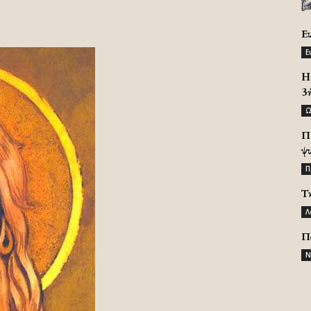
Ε
Ε
H 
3
Ω
Π
ψ
Π
Τ
Λ
Π
Ν