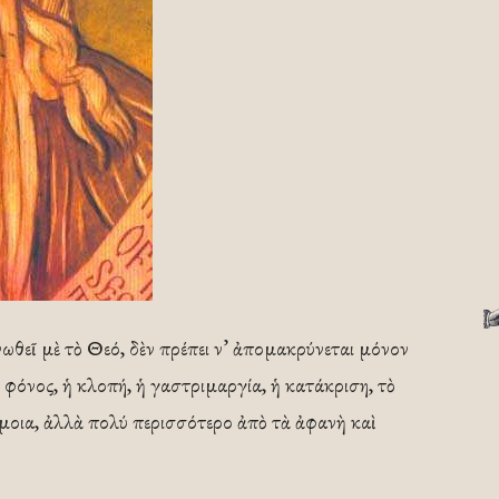
 ἐνωθεῖ μὲ τὸ Θεό, δὲν πρέπει ν’ ἀπομακρύνεται μόνον
φόνος, ἡ κλοπή, ἡ γαστριμαργία, ἡ κατάκριση, τὸ
 ὅμοια, ἀλλὰ πολύ περισσότερο ἀπὸ τὰ ἀφανὴ καὶ