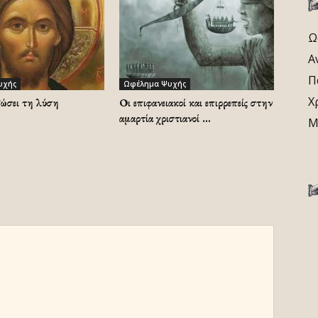
Ω
Α
Π
υχής
Ωφέλημα Ψυχής
Χ
δώσει τη λύση
Οι επιφανειακοί και επιρρεπείς στην
αμαρτία χριστιανοί …
Μ