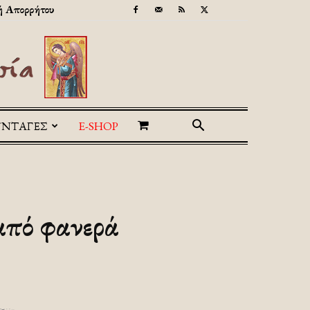
ή Απορρήτου
ΥΝΤΑΓΕΣ
E-SHOP
από φανερά