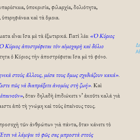
παρέσκεια, ὑποκρισία, φιλαρχία, δολιότητα,
, ὑπερηφάνεια καὶ τὰ ὅμοια.
α εἶναι ἴσα μὲ τὰ ἐξωτερικά. Γιατὶ λέει
«Ὁ Κύριος
Δ
Ὁ Κύριος ἀποστρέφεται τὸν αἱμοχαρὴ καὶ δόλιο
Α
ιότητα ὁ Κύριος τὴν ἀποστρέφεται ἴσα μὲ τὸ φόνο.
ηνικὰ στοὺς ἄλλους, μέσα τους ὅμως σχεδιάζουν κακά»
.
εστε πῶς νὰ διαπράξετε ἀνομίες στὴ ζωή»
. Καὶ
 ἐπαινοῦν»
, ὅταν δηλαδὴ ἐπιδιώκετε ν’ ἀκοῦτε καλά γιὰ
εστε ἀπὸ τὴ γνώμη καὶ τοὺς ἐπαίνους τους.
 προσοχὴ τῶν ἀνθρώπων γιὰ πάντα, ὅταν κάνετε τὸ
τσι νὰ λάμψει τὸ φῶς σας μπροστὰ στοὺς