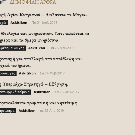
ΔΗΜΟΦΙΛΗ ΑΡΘΡΑ
υχή Αγίου Κυπριανού – Διαλύουσα τα Μάγια.
Askitikon
-
Πα 01-Ιούλ-2016
υχές
Θεολογία των μνημοσύνων. Γιατι τελούνται τα
ήμερα και τα 9μερα μνημόσυνα.
Askitikon
-
Πα 25-Μάι-2018
φέλημα Ψυχής
ροσευχή για απαλλαγή από κατάθλιψη και
υχικά νοσήματα.
Askitikon
-
Σα 04-Φεβ-2017
ροσευχές
η Υπερμάχω Στρατηγώ – Εξήγηση.
Askitikon
-
Σα 25-Φεβ-2017
ειτουργικά Κείμενα
ορτοκαλόπιτα αρωματική και νηστίσιμη
Askitikon
-
Δε 22-Απρ-2019
ηστίσιμα