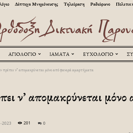
λόγιο
Δίπτυχα Μνημόνευσης
Τηλεόραση
Ραδιόφωνο
Πολιτικ
ΑΓΙΟΛΟΓΙΟ
ΙΑΜΑΤΑ
ΕΥΧΟΛΟΓΙΟ
Σ
Askitikon
ν πρέπει ν’ απομακρύνεται μόνο από φανερά αμαρτήματα
έπει ν’ απομακρύνεται μόνο 
201
ρ-2023
0