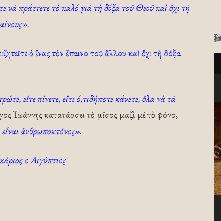
ε νὰ πράττετε τὸ καλό γιὰ τὴ δόξα τοῦ Θεοῦ καὶ ὄχι τὴ
παίνους»
.
ιζητεῖτε ὁ ἕνας τὸν ἔπαινο τοῦ ἄλλου καὶ ὄχι τὴ δόξα
ρώτε, εἴτε πίνετε, εἴτε ό,τιδήποτε κάνετε, ὅλα νὰ τὰ
ος Ἰωάννης κατατάσσει τὸ μῖσος μαζὶ μὲ τὸ φόνο,
υ εἶναι ἀνθρωποκτόνος»
.
άριος ο Αιγύπτιος