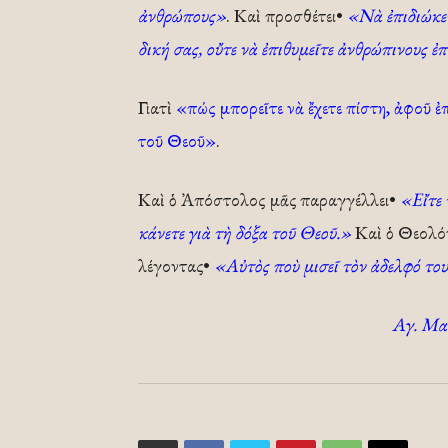
ἀνθρώπους»
. Καὶ προσθέτει•
«Νὰ ἐπιδιώκετ
δική σας, οὔτε νὰ ἐπιθυμεῖτε ἀνθρώπινους ἐ
Γιατὶ
«πώς μπορεῖτε νὰ ἔχετε πίστη, ἀφοῦ ἐπ
τοῦ Θεοῦ»
.
Καὶ ὁ Ἀπόστολος μᾶς παραγγέλλει•
«Εἴτε τ
κάνετε γιὰ τὴ δόξα τοῦ Θεοῦ.»
Καὶ ὁ Θεολόγ
λέγοντας•
«Αὐτὸς ποὺ μισεῖ τὸν ἀδελφό το
Αγ. Μακ