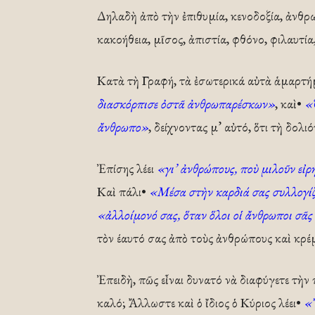
Δηλαδὴ ἀπὸ τὴν ἐπιθυμία, κενοδοξία, ἀνθρω
κακοήθεια, μῖσος, ἀπιστία, φθόνο, φιλαυτία
Κατὰ τὴ Γραφή, τὰ ἐσωτερικά αὐτὰ ἁμαρτήματ
διασκόρπισε ὀστᾶ ἀνθρωπαρέσκων»
, καὶ•
«
ἄνθρωπο»
, δείχνοντας μ’ αὐτό, ὅτι τὴ δολ
Ἐπίσης λέει
«γι’ ἀνθρώπους, ποὺ μιλοῦν εἰρ
Καὶ πάλι•
«Μέσα στὴν καρδιά σας συλλογίζ
«ἀλλοίμονό σας, ὅταν ὅλοι οἱ ἄνθρωποι σᾶς
τὸν έαυτό σας ἀπὸ τοὺς ἀνθρώπους καὶ κρέμ
Ἐπειδὴ, πῶς εἶναι δυνατό νὰ διαφύγετε τὴν
καλό; Ἄλλωστε καὶ ὁ ἴδιος ὁ Κύριος λέει•
«Ἔ