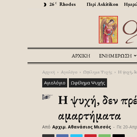
26
Rhodes
Περί Askitikon
Ημερο
C
ΑΡΧΙΚΉ
ΕΝΗΜΕΡΩΣΗ
Αρχική
Αγιολόγιο
Ωφέλημα Ψυχής
Η ψυχή, δε
Αγιολόγιο
Ωφέλημα Ψυχής
Η ψυχή, δεν πρ
αμαρτήματα
Από
Αρχιμ. Αθανάσιος Μισσός
-
Πε 20-Απ