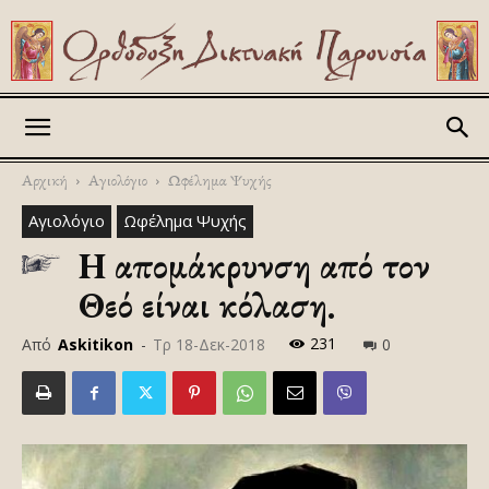
Askitikon
Αρχική
Αγιολόγιο
Ωφέλημα Ψυχής
Αγιολόγιο
Ωφέλημα Ψυχής
Η απομάκρυνση από τον
Θεό είναι κόλαση.
231
Από
Askitikon
-
Τρ 18-Δεκ-2018
0