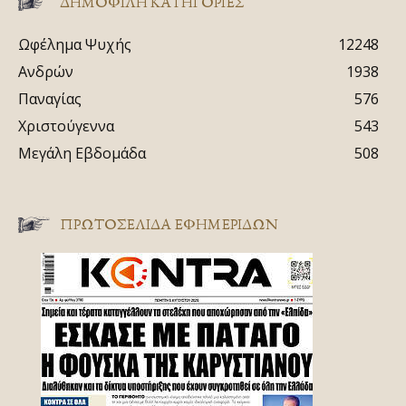
ΔΗΜΟΦΙΛΗ ΚΑΤΗΓΟΡΙΕΣ
Ωφέλημα Ψυχής
12248
Ανδρών
1938
Παναγίας
576
Χριστούγεννα
543
Μεγάλη Εβδομάδα
508
ΠΡΩΤΟΣΈΛΙΔΑ ΕΦΗΜΕΡΊΔΩΝ