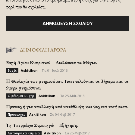
φορά που θα σχολιάσω.
ΔΗΜΟΦΙΛΗ ΑΡΘΡΑ
Ευχή Αγίου Κυπριανού – Διαλύουσα τα Μάγια.
Askitikon
-
Πα 01-Ιούλ-2016
Ευχές
H Θεολογία των μνημοσύνων. Γιατι τελούνται τα 3ήμερα και τα
9μερα μνημόσυνα.
Askitikon
-
Πα 25-Μάι-2018
Ωφέλημα Ψυχής
Προσευχή για απαλλαγή από κατάθλιψη και ψυχικά νοσήματα.
Askitikon
-
Σα 04-Φεβ-2017
Προσευχές
Τη Υπερμάχω Στρατηγώ – Εξήγηση.
Askitikon
-
Σα 25-Φεβ-2017
Λειτουργικά Κείμενα