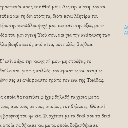
 προστασία προς τον Θεό μου. Δες την πίστη μου και
πάθεια και τη δυνατότητα, διότι είσαι Μητέρα του
ξου την πανάθλια ψυχή μου και κάνε την άξια, με τη
Δ
Α
μερίδα του μονογενή Υιού σου, και για την ανάπαυση των
άλλο βοηθό εκτός από σένα, ούτε άλλη βοήθεια.
Σ’ εσένα έχω την καύχησή μου· μη στρέψεις το
ύλο σου για τις πολλές μου αμαρτίες και ανομίες·
ή γέννησες με ανέκφραστο τρόπο τον ένα της Τριάδας.
α οποία θα ικετεύσεις· έχεις δηλαδή τα χέρια με τα
τους μαστούς με τους οποίους τον θήλασες. Θύμισέ
 βρεφική του ηλικία. Συσχέτισε με τα δικά σου τα δικά
τα οποία σωθήκαμε και με τα οποία δοξασθήκαμε.