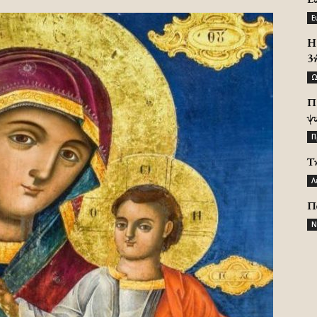
Ε
H 
3
Ω
Π
ψ
Π
Τ
Λ
Π
Ν