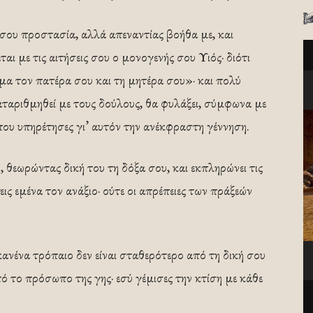
σου προστασία, αλλά απεναντίας βοήθα με, και
ται με τις αιτήσεις σου ο μονογενής σου Υιός· διότι
ίμα τον πατέρα σου και τη μητέρα σου»· και πολύ
καταριθμηθεί με τους δούλους, θα φυλάξει, σύμφωνα με
που υπηρέτησες γι’ αυτόν την ανέκφραστη γέννηση.
υ, θεωρώντας δική του τη δόξα σου, και εκπληρώνει τις
ς εμένα τον ανάξιο· ούτε οι απρέπειες των πράξεών
ανένα τρόπαιο δεν είναι σταθερότερο από τη δική σου
ό το πρόσωπο της γης· εσύ γέμισες την κτίση με κάθε