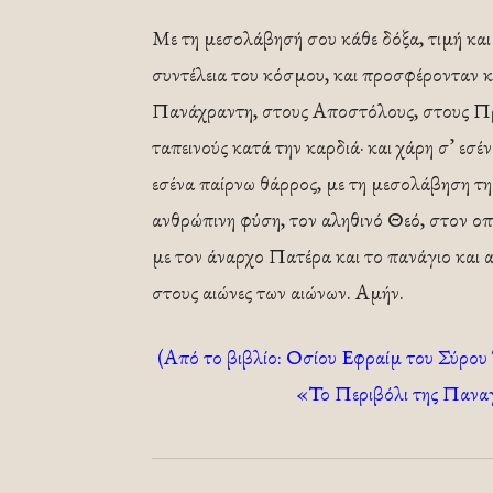
Με τη μεσολάβησή σου κάθε δόξα, τιμή και 
συντέλεια του κόσμου, και προσφέρονταν κ
Πανάχραντη, στους Αποστόλους, στους Προ
ταπεινούς κατά την καρδιά· και χάρη σ’ εσέν
εσένα παίρνω θάρρος, με τη μεσολάβηση τη 
ανθρώπινη φύση, τον αληθινό Θεό, στον οπο
με τον άναρχο Πατέρα και το πανάγιο και 
στους αιώνες των αιώνων. Αμήν.
(Από το βιβλίο: Οσίου Εφραίμ του Σύρου
«Το Περιβόλι της Παναγ