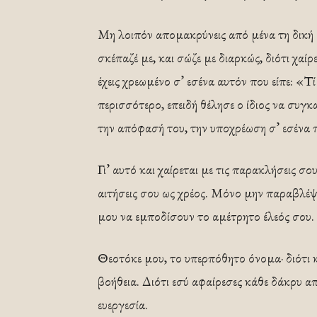
Μη λοιπόν απομακρύνεις από μένα τη δική 
σκέπαζέ με, και σώζε με διαρκώς, διότι χαίρε
έχεις χρεωμένο σ’ εσένα αυτόν που είπε: «Τ
περισσότερο, επειδή θέλησε ο ίδιος να συγ
την απόφασή του, την υποχρέωση σ’ εσένα 
Γι’ αυτό και χαίρεται με τις παρακλήσεις σο
αιτήσεις σου ως χρέος. Μόνο μην παραβλέψει
μου να εμποδίσουν το αμέτρητο έλεός σου.
Θεοτόκε μου, το υπερπόθητο όνομα· διότι κ
βοήθεια. Διότι εσύ αφαίρεσες κάθε δάκρυ απ
ευεργεσία.