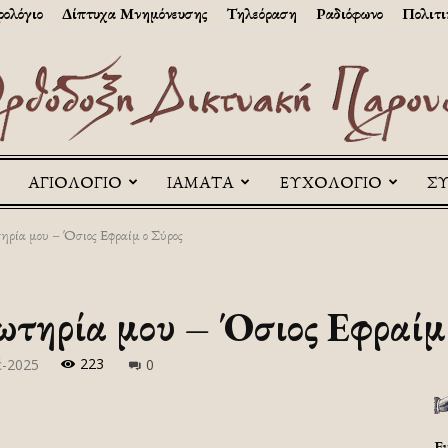
ολόγιο
Δίπτυχα Μνημόνευσης
Τηλεόραση
Ραδιόφωνο
Πολιτι
ΑΓΙΟΛΟΓΙΟ
ΙΑΜΑΤΑ
ΕΥΧΟΛΟΓΙΟ
Σ
Askitikon
ηρία μου – Όσιος Εφραίμ ο Σύρος
ωτηρία μου – Όσιος Εφραίμ
223
έ-2025
0
Ε