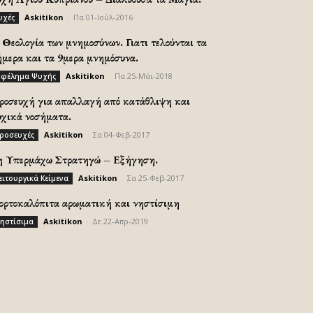
Askitikon
-
Πα 01-Ιούλ-2016
υχές
Θεολογία των μνημοσύνων. Γιατι τελούνται τα
ήμερα και τα 9μερα μνημόσυνα.
Askitikon
-
Πα 25-Μάι-2018
φέλημα Ψυχής
ροσευχή για απαλλαγή από κατάθλιψη και
υχικά νοσήματα.
Askitikon
-
Σα 04-Φεβ-2017
ροσευχές
η Υπερμάχω Στρατηγώ – Εξήγηση.
Askitikon
-
Σα 25-Φεβ-2017
ειτουργικά Κείμενα
ορτοκαλόπιτα αρωματική και νηστίσιμη
Askitikon
-
Δε 22-Απρ-2019
ηστίσιμα