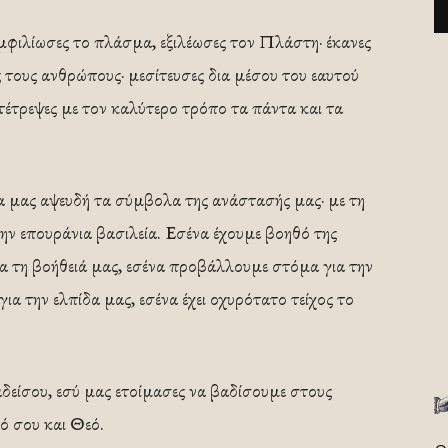
υμφιλίωσες το πλάσμα, εξιλέωσες τον Πλάστη· έκανες
τους ανθρώπους· μεσίτευσες δια μέσου του εαυτού
τέτρεψες με τον καλύτερο τρόπο τα πάντα και τα
α μας αψευδή τα σύμβολα της ανάστασής μας· με τη
ην επουράνια βασιλεία. Εσένα έχουμε βοηθό της
ια τη βοήθειά μας, εσένα προβάλλουμε στόμα για την
α την ελπίδα μας, εσένα έχει οχυρότατο τείχος το
δείσου, εσύ μας ετοίμασες να βαδίσουμε στους
ιό σου και Θεό.