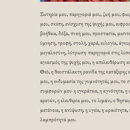
Σωτηρία μου, παρηγοριά μου, ζωή μου, φως
μου, σκέπη, ενίσχυση της ψυχής μου, ευφρο
βοήθεια, δόξα, πνοή μου, προστασία, μεσιτε
ύμνηση, τροφή, στολή, χαρά, ευλογία, άγκυ
μεγαλοσύνη, λύτρωση· παρηγοριά στις λύπε
αγιασμός της ψυχής μου, η απελευθέρωση απ
Θεό, η θεοστάλακτη ρανίδα της κατάξερης 
μου, η ενδυμασία της γυμνότητάς μου, το
συμφορών μου· η εγκράτεια, η αγνότητα, η 
αρετών, η ελευθερία μου, το λιμάνι, ο θησ
μετάνοια, η ανύψωση, η υγεία, η ωραιότητα,
λαμπρότητά μου.