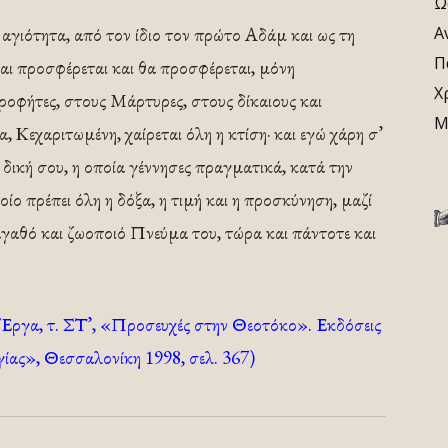
Ω
αγιότητα, από τον ίδιο τον πρώτο Αδάμ και ως τη
Α
Π
αι προσφέρεται και θα προσφέρεται, μόνη
Χ
φήτες, στους Μάρτυρες, στους δίκαιους και
Μ
α, Κεχαριτωμένη, χαίρεται όλη η κτίση· και εγώ χάρη σ’
δική σου, η οποία γέννησες πραγματικά, κατά την
ίο πρέπει όλη η δόξα, η τιμή και η προσκύνηση, μαζί
αγαθό και ζωοποιό Πνεύμα του, τώρα και πάντοτε και
 Έργα, τ. ΣΤ’, «Προσευχές στην Θεοτόκο». Εκδόσεις
ίας», Θεσσαλονίκη 1998, σελ. 367)