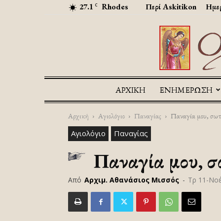
27.1
Rhodes
Περί Askitikon
Ημερ
C
ΑΡΧΙΚΉ
ΕΝΗΜΕΡΩΣΗ
Αρχική
Αγιολόγιο
Παναγίας
Παναγία μου, σωτ
Αγιολόγιο
Παναγίας
Παναγία μου, σ
Από
Αρχιμ. Αθανάσιος Μισσός
-
Τρ 11-Νο