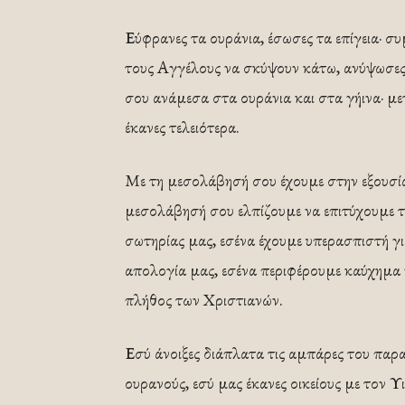
Εύφρανες τα ουράνια, έσωσες τα επίγεια· σ
τους Αγγέλους να σκύψουν κάτω, ανύψωσες 
σου ανάμεσα στα ουράνια και στα γήινα· με
έκανες τελειότερα.
Με τη μεσολάβησή σου έχουμε στην εξουσί
μεσολάβησή σου ελπίζουμε να επιτύχουμε τ
σωτηρίας μας, εσένα έχουμε υπερασπιστή γ
απολογία μας, εσένα περιφέρουμε καύχημα γι
πλήθος των Χριστιανών.
Εσύ άνοιξες διάπλατα τις αμπάρες του παρα
ουρανούς, εσύ μας έκανες οικείους με τον Υ