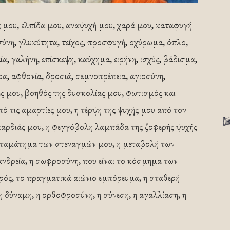
 μου, ελπίδα μου, αναψυχή μου, χαρά μου, καταφυγή
σύνη, γλυκύτητα, τείχος, προσφυγή, οχύρωμα, όπλο,
ία, γαλήνη, επίσκεψη, καύχημα, ειρήνη, ισχύς, βάδισμα,
ρα, αφθονία, δροσιά, σεμνοπρέπεια, αγιοσύνη,
ς μου, βοηθός της δυσκολίας μου, φωτισμός και
ό τις αμαρτίες μου, η τέρψη της ψυχής μου από τον
καρδιάς μου, η φεγγόβολη λαμπάδα της ζοφερής ψυχής
 σταμάτημα των στεναγμών μου, η μεταβολή των
ανδρεία, η σωφροσύνη, που είναι το κόσμημα των
αυρός, το πραγματικά αιώνιο εμπόρευμα, η σταθερή
 η δύναμη, η ορθοφροσύνη, η σύνεση, η αγαλλίαση, η