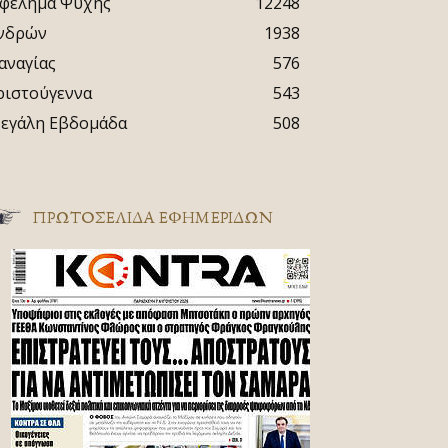
φέλημα Ψυχής
12248
νδρών
1938
αναγίας
576
ριστούγεννα
543
εγάλη Εβδομάδα
508
ΠΡΩΤΟΣΈΛΙΔΑ ΕΦΗΜΕΡΊΔΩΝ