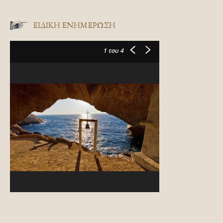
ΕΙΔΙΚΉ ΕΝΗΜΈΡΩΣΗ
1
του 4