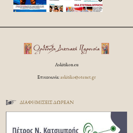
Askitikon.eu
Επικοινωνία:
askitiko@otenet.gr
ΔΙΑΦΗΜΊΣΕΙΣ ΔΩΡΕΆΝ