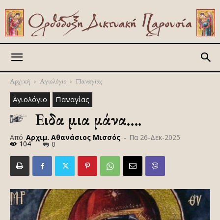
Askitikon
Αρχική
Αγιολόγιο
Παναγίας
Αγιολόγιο
Παναγίας
Ειδα μια μάνα….
Από
Αρχιμ. Αθανάσιος Μισσός
-
Πα 26-Δεκ-2025
104
0