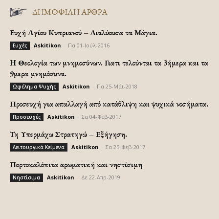
ΔΗΜΟΦΙΛΗ ΑΡΘΡΑ
Ευχή Αγίου Κυπριανού – Διαλύουσα τα Μάγια.
Askitikon
-
Πα 01-Ιούλ-2016
Ευχές
H Θεολογία των μνημοσύνων. Γιατι τελούνται τα 3ήμερα και τα
9μερα μνημόσυνα.
Askitikon
-
Πα 25-Μάι-2018
Ωφέλημα Ψυχής
Προσευχή για απαλλαγή από κατάθλιψη και ψυχικά νοσήματα.
Askitikon
-
Σα 04-Φεβ-2017
Προσευχές
Τη Υπερμάχω Στρατηγώ – Εξήγηση.
Askitikon
-
Σα 25-Φεβ-2017
Λειτουργικά Κείμενα
Πορτοκαλόπιτα αρωματική και νηστίσιμη
Askitikon
-
Δε 22-Απρ-2019
Νηστίσιμα