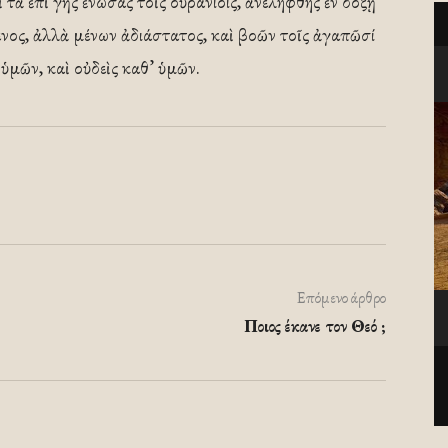
τὰ ἐπὶ γῆς ἑνώσας τοῖς οὐρανίοις, ἀνελήφθης ἐν δόξῃ
νος, ἀλλὰ μένων ἀδιάστατος, καὶ βοῶν τοῖς ἀγαπῶσί
 ὑμῶν, καὶ οὐδεὶς καθ’ ὑμῶν.
Επόμενο άρθρο
Ποιος έκανε τον Θεό ;