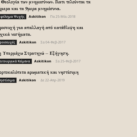
Θεολογία των μνημοσύνων. Γιατι τελούνται τα
ήμερα και τα 9μερα μνημόσυνα.
Askitikon
-
Πα 25-Μάι-2018
φέλημα Ψυχής
ροσευχή για απαλλαγή από κατάθλιψη και
υχικά νοσήματα.
Askitikon
-
Σα 04-Φεβ-2017
ροσευχές
η Υπερμάχω Στρατηγώ – Εξήγηση.
Askitikon
-
Σα 25-Φεβ-2017
ειτουργικά Κείμενα
ορτοκαλόπιτα αρωματική και νηστίσιμη
Askitikon
-
Δε 22-Απρ-2019
ηστίσιμα