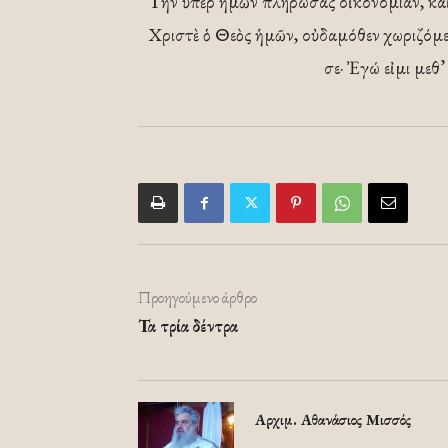
Τὴν ὑπὲρ ἡμῶν πληρώσας οἰκονομίαν, καὶ 
Χριστὲ ὁ Θεὸς ἡμῶν, οὐδαμόθεν χωριζόμε
σε· Ἐγώ εἰμι μεθ’
Προηγούμενο άρθρο
Τα τρία δέντρα
Αρχιμ. Αθανάσιος Μισσός