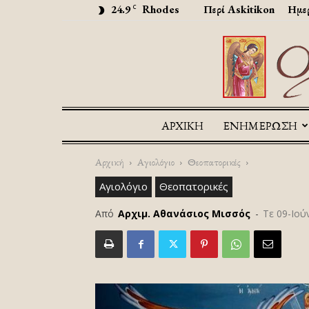
24.9
Rhodes
Περί Askitikon
Ημερ
C
ΑΡΧΙΚΉ
ΕΝΗΜΕΡΩΣΗ
Αρχική
Αγιολόγιο
Θεοπατορικές
Αγιολόγιο
Θεοπατορικές
Από
Αρχιμ. Αθανάσιος Μισσός
-
Τε 09-Ιού