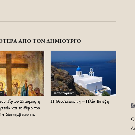
ΟΤΕΡΑ ΑΠΟ ΤΟΝ ΔΗΜΙΟΥΡΓΟ
ές
Θεοπατορικές
υ Τίμιου Σταυρού, η
Η Θεοσκέπαστη – Ηλία Βενέζη
τεία και το έθιμο του
14 Σεπτεμβρίου ε.ε.
Ω
Α