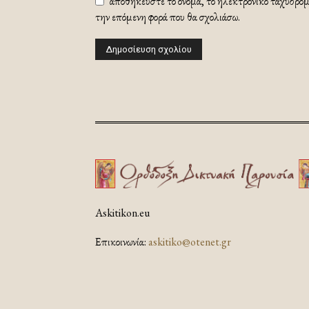
αποθηκεύστε το όνομα, το ηλεκτρονικό ταχυδρομε
την επόμενη φορά που θα σχολιάσω.
Askitikon.eu
Επικοινωνία:
askitiko@otenet.gr