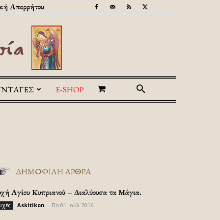
κή Απορρήτου
ΥΝΤΑΓΕΣ
E-SHOP
ΔΗΜΟΦΙΛΗ ΑΡΘΡΑ
υχή Αγίου Κυπριανού – Διαλύουσα τα Μάγια.
Askitikon
-
Πα 01-Ιούλ-2016
υχές