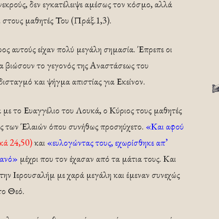
κρούς, δεν εγκατέλειψε αμέσως τον κόσμο, αλλά
ι στους μαθητές Του (Πράξ.1,3).
ρος αυτούς είχαν πολύ μεγάλη σημασία. Έπρεπε οι
να βιώσουν το γεγονός της Αναστάσεως του
ισταγμό και ψήγμα απιστίας για Εκείνον.
με το Ευαγγέλιο του Λουκά, ο Κύριος τους μαθητές
ος των Έλαιών όπου συνήθως προσηύχετο.
«Και αφού
κά 24,50)
και
«ευλογώντας τους, εχωρίσθηκε απ’
ρανό»
μέχρι που τον έχασαν από τα μάτια τους. Και
ην Ιερουσαλήμ με χαρά μεγάλη και έμεναν συνεχώς
το Θεό.