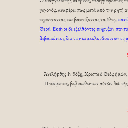
Ο ευαγγελιστής Μάρκος, περιγράφοντας πι
γεγονός, αναφέρει πως μετά από την ρητή
κηρύττοντας και βαπτίζοντας τα έθνη,
«ανε
Θεού. Εκείνοι δε εξελθόντες εκήρυξαν παντ
βεβαιούντος δια των επακολουθούντων ση
Ἀνελήφθης ἐν δόξῃ, Χριστὲ ὁ Θεὸς ἡμῶν,
Πνεύματος, βεβαιωθέντων αὐτῶν διὰ τῆς ε