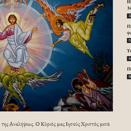
H 
3
Ω
Π
ψ
Π
Τ
Λ
Π
Ν
ή της Αναλήψεως. Ο Κύριός μας Ιησούς Χριστός μετά