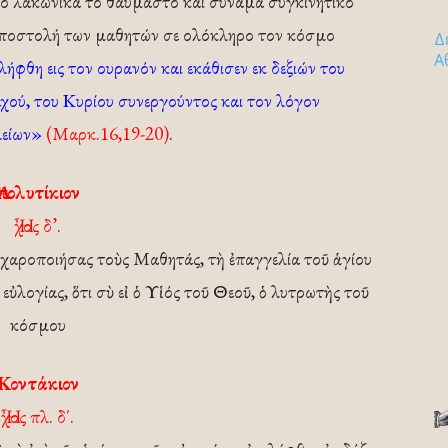
ο λακωνικά το θαυμαστό και συνάμα συγκινητικό
 αποστολή των μαθητών σε ολόκληρο τον κόσμο
Δ
Α
λήφθη εις τον ουρανόν και εκάθισεν εκ δεξιών του
αχού, του Κυρίου συνεργούντος και τον λόγον
μείων»
(Μαρκ.16,19-20)
.
Ἀπολυτίκιον
Ἦχος δ’.
 χαροποιήσας τοὺς Μαθητάς, τὴ ἐπαγγελία τοῦ ἁγίου
ὐλογίας, ὅτι σὺ εἰ ὁ Υἱός τοῦ Θεοῦ, ὁ λυτρωτὴς τοῦ
κόσμου
Κοντάκιον
Ἦχος πλ. δ΄.