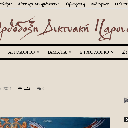
ολόγιο
Δίπτυχα Μνημόνευσης
Τηλεόραση
Ραδιόφωνο
Πολιτι
ΑΓΙΟΛΟΓΙΟ
ΙΑΜΑΤΑ
ΕΥΧΟΛΟΓΙΟ
Σ
Askitikon
222
ν-2021
0
Ε
Ε