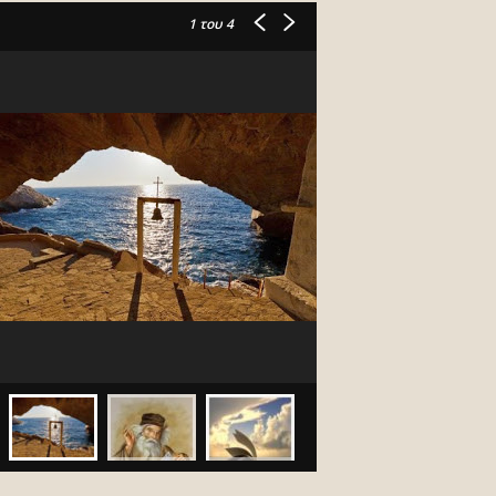
1
του 4