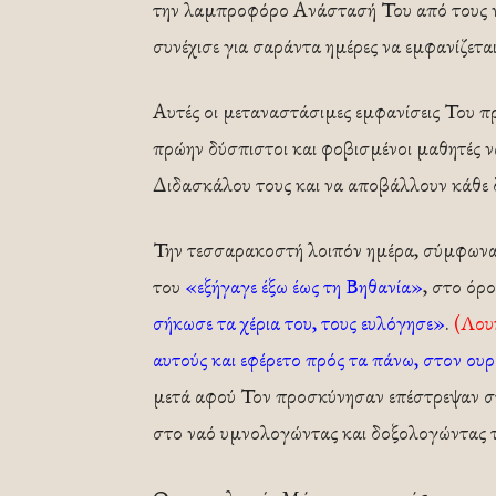
την λαμπροφόρο Ανάστασή Του από τους νε
συνέχισε για σαράντα ημέρες να εμφανίζετα
Αυτές οι μεταναστάσιμες εμφανίσεις Του π
πρώην δύσπιστοι και φοβισμένοι μαθητές 
Διδασκάλου τους και να αποβάλλουν κάθε δ
Την τεσσαρακοστή λοιπόν ημέρα, σύμφωνα 
του
«εξήγαγε έξω έως τη Βηθανία»
, στο όρ
σήκωσε τα χέρια του, τους ευλόγησε»
.
(Λου
αυτούς και εφέρετο πρός τα πάνω, στον ου
μετά αφού Τον προσκύνησαν επέστρεψαν στ
στο ναό υμνολογώντας και δοξολογώντας 