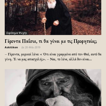
Ωφέλημα Ψυχής
Γέροντα Παΐσιε, τι θα γίνει με τις Προφητείες;
Askitikon
-
Δε 20-Μάι-2019
– Γέροντα, μερικοί λένε: « Ότι είναι γραμμένο από τον Θεό, αυτό θα
γίνη. Τι να μας απασχολή;». – Ναι, το λένε, αλλά δεν είναι...