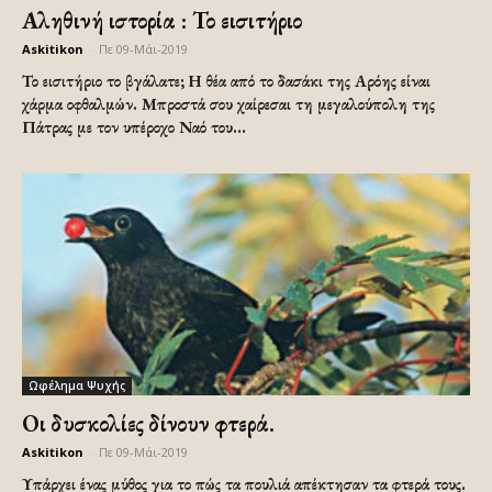
Αληθινή ιστορία : Το εισιτήριο
Askitikon
-
Πε 09-Μάι-2019
Το εισιτήριο το βγάλατε; Η θέα από το δασάκι της Αρόης είναι
χάρμα οφθαλμών. Μπροστά σου χαίρεσαι τη μεγαλούπολη της
Πάτρας με τον υπέροχο Ναό του...
Ωφέλημα Ψυχής
Οι δυσκολίες δίνουν φτερά.
Askitikon
-
Πε 09-Μάι-2019
Υπάρχει ένας μύθος για το πώς τα πουλιά απέκτησαν τα φτερά τους.