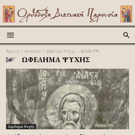
Askitikon
Αρχική
Αγιολόγιο
Ωφέλημα Ψυχής
Σελίδα 595
ΩΦΈΛΗΜΑ ΨΥΧΉΣ
Ωφέλημα Ψυχής