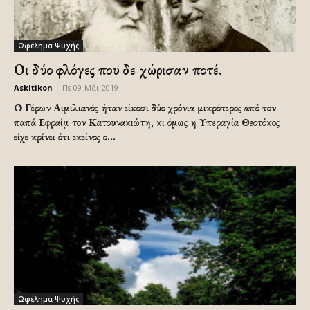
Ωφέλημα Ψυχής
Οι δύο φλόγες που δε χώρισαν ποτέ.
Askitikon
-
Πε 09-Μάι-2019
Ο Γέρων Αιμιλιανός ήταν είκοσι δύο χρόνια μικρότερος από τον
παπά Εφραίμ τον Κατουνακιώτη, κι όμως η Υπεραγία Θεοτόκος
είχε κρίνει ότι εκείνος ο...
Ωφέλημα Ψυχής