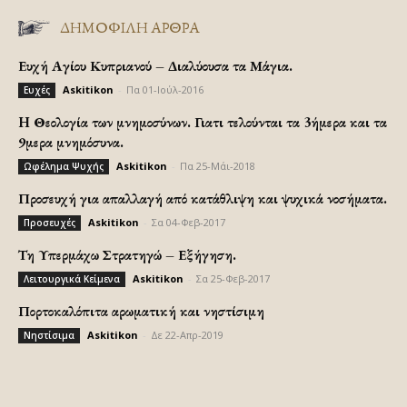
ΔΗΜΟΦΙΛΗ ΑΡΘΡΑ
Ευχή Αγίου Κυπριανού – Διαλύουσα τα Μάγια.
Askitikon
-
Πα 01-Ιούλ-2016
Ευχές
H Θεολογία των μνημοσύνων. Γιατι τελούνται τα 3ήμερα και τα
9μερα μνημόσυνα.
Askitikon
-
Πα 25-Μάι-2018
Ωφέλημα Ψυχής
Προσευχή για απαλλαγή από κατάθλιψη και ψυχικά νοσήματα.
Askitikon
-
Σα 04-Φεβ-2017
Προσευχές
Τη Υπερμάχω Στρατηγώ – Εξήγηση.
Askitikon
-
Σα 25-Φεβ-2017
Λειτουργικά Κείμενα
Πορτοκαλόπιτα αρωματική και νηστίσιμη
Askitikon
-
Δε 22-Απρ-2019
Νηστίσιμα