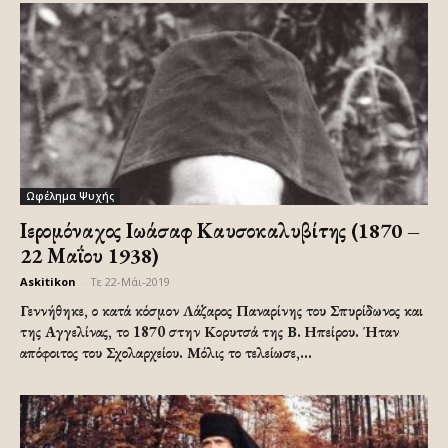
Ωφέλημα Ψυχής
Ιερομόναχος Ιωάσαφ Καυσοκαλυβίτης (1870 –
22 Μαΐου 1938)
Askitikon
-
Τε 22-Μάι-2019
Γεννήθηκε, ο κατά κόσμον Λάζαρος Παναρίνης του Σπυρίδωνος και
της Αγγελίνας, το 1870 στην Κορυτσά της Β. Ηπείρου. Ήταν
απόφοιτος του Σχολαρχείου. Μόλις το τελείωσε,...