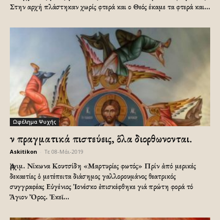
Στην αρχή πλάστηκαν χωρίς φτερά και ο Θεός έκαμε τα φτερά και...
Ωφέλημα Ψυχής
Ἄν πραγματικά πιστεύεις, ὅλα διορθωνονται.
Askitikon
-
Τε 08-Μάι-2019
Ἀρχιμ. Νίκωνα Κουτσίδη «Μαρτυρίες φωτός» Πρίν ἀπό μερικές
δεκαετίες ὁ μετέπειτα διάσημος γαλλορουμάνος θεατρικός
συγγραφέας Εὐγένιος Ἰονέσκο ἐπισκέφθηκε γιά πρώτη φορά τό
Ἅγιον Ὄρος. Ἐκεῖ...