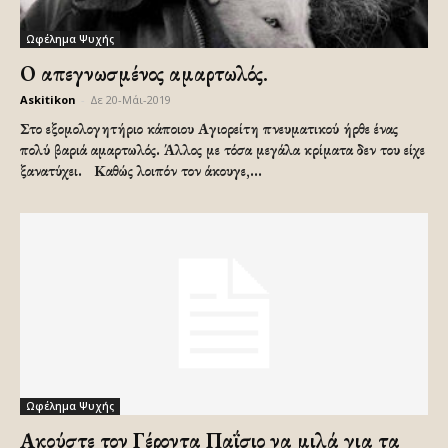
Ωφέλημα Ψυχής
Ο απεγνωσμένος αμαρτωλός.
Askitikon
-
Δε 20-Μάι-2019
Στο εξομολογητήριο κάποιου Αγιορείτη πνευματικού ήρθε ένας
πολύ βαριά αμαρτωλός. Άλλος με τόσα μεγάλα κρίματα δεν του είχε
ξανατύχει. Καθώς λοιπόν τον άκουγε,...
Ωφέλημα Ψυχής
Ακούστε τον Γέροντα Παΐσιο να μιλά για τα