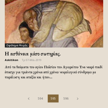
Ωφέλημα Ψυχής
Η ασθένεια μέσο σωτηρίας.
Askitikon
-
Τρ 07-Μάι-2019
Από τα θαύματα του αγίου Παïσίου του Αγιορείτου Ένα νεαρό παιδί
έπασχε για τριάντα χρόνια από χρόνιο νευρολογικό σύνδρομο με
παράλυση και αταξία και ήταν...
594
595
596