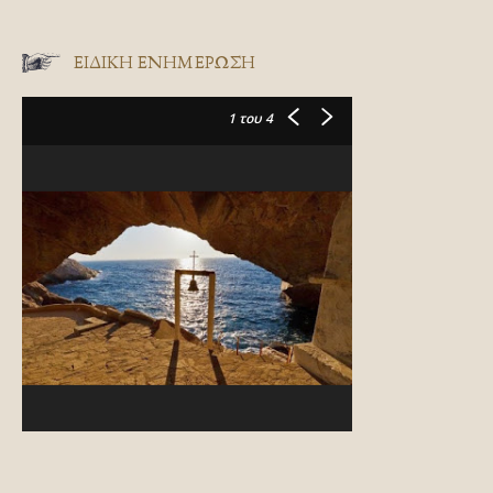
ΕΙΔΙΚΉ ΕΝΗΜΈΡΩΣΗ
1
του 4