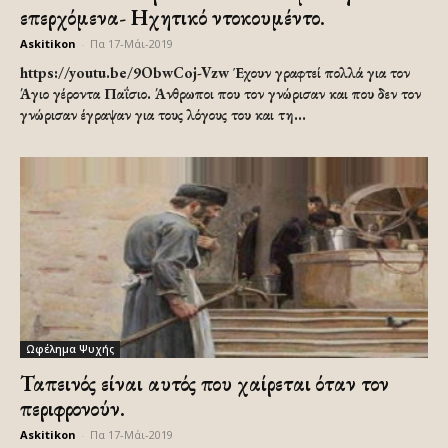
επερχόμενα- Ηχητικό ντοκουμέντο.
Askitikon
-
Πα 17-Μάι-2019
https://youtu.be/9ObwCoj-Vzw Έχουν γραφτεί πολλά για τον
Άγιο γέροντα Παΐσιο. Άνθρωποι που τον γνώρισαν και που δεν τον
γνώρισαν έγραψαν για τους λόγους του και τη...
Ωφέλημα Ψυχής
Ταπεινός είναι αυτός που χαίρεται όταν τον
περιφρονούν.
Askitikon
-
Πα 17-Μάι-2019