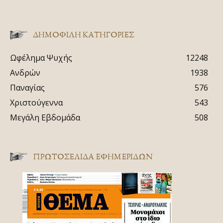
ΔΗΜΟΦΙΛΗ ΚΑΤΗΓΟΡΙΕΣ
Ωφέλημα Ψυχής
12248
Ανδρών
1938
Παναγίας
576
Χριστούγεννα
543
Μεγάλη Εβδομάδα
508
ΠΡΩΤΟΣΈΛΙΔΑ ΕΦΗΜΕΡΊΔΩΝ