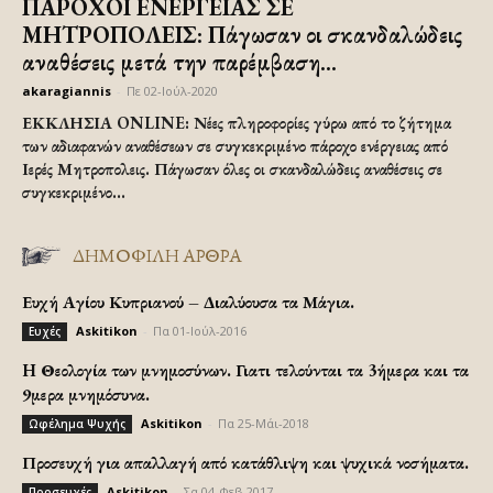
ΠΑΡΟΧΟΙ ΕΝΕΡΓΕΙΑΣ ΣΕ
ΜΗΤΡΟΠΟΛΕΙΣ: Πάγωσαν οι σκανδαλώδεις
αναθέσεις μετά την παρέμβαση...
akaragiannis
-
Πε 02-Ιούλ-2020
ΕΚΚΛΗΣΙΑ ONLINE: Νέες πληροφορίες γύρω από το ζήτημα
των αδιαφανών αναθέσεων σε συγκεκριμένο πάροχο ενέργειας από
Ιερές Μητροπολεις. Πάγωσαν όλες οι σκανδαλώδεις αναθέσεις σε
συγκεκριμένο...
ΔΗΜΟΦΙΛΗ ΑΡΘΡΑ
Ευχή Αγίου Κυπριανού – Διαλύουσα τα Μάγια.
Askitikon
-
Πα 01-Ιούλ-2016
Ευχές
H Θεολογία των μνημοσύνων. Γιατι τελούνται τα 3ήμερα και τα
9μερα μνημόσυνα.
Askitikon
-
Πα 25-Μάι-2018
Ωφέλημα Ψυχής
Προσευχή για απαλλαγή από κατάθλιψη και ψυχικά νοσήματα.
Askitikon
-
Σα 04-Φεβ-2017
Προσευχές