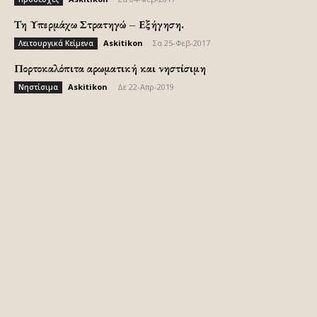
Τη Υπερμάχω Στρατηγώ – Εξήγηση.
Askitikon
-
Σα 25-Φεβ-2017
Λειτουργικά Κείμενα
Πορτοκαλόπιτα αρωματική και νηστίσιμη
Askitikon
-
Δε 22-Απρ-2019
Νηστίσιμα