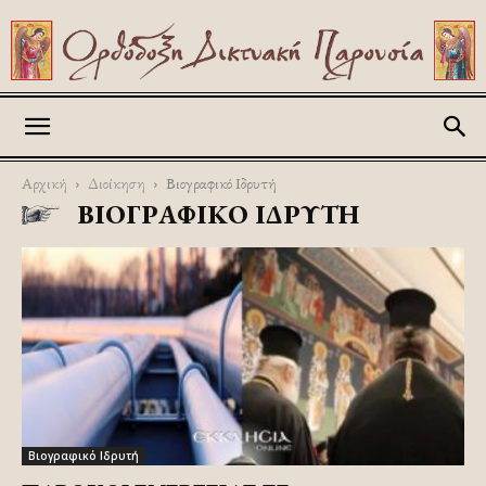
Askitikon
Αρχική
Διοίκηση
Βιογραφικό Ιδρυτή
ΒΙΟΓΡΑΦΙΚΌ ΙΔΡΥΤΉ
Βιογραφικό Ιδρυτή