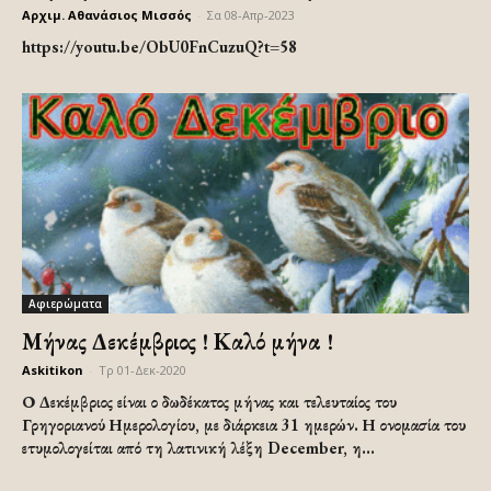
Αρχιμ. Αθανάσιος Μισσός
-
Σα 08-Απρ-2023
https://youtu.be/ObU0FnCuzuQ?t=58
Αφιερώματα
Μήνας Δεκέμβριος ! Καλό μήνα !
Askitikon
-
Τρ 01-Δεκ-2020
Ο Δεκέμβριος είναι ο δωδέκατος μήνας και τελευταίος του
Γρηγοριανού Ημερολογίου, με διάρκεια 31 ημερών. Η ονομασία του
ετυμολογείται από τη λατινική λέξη December, η...