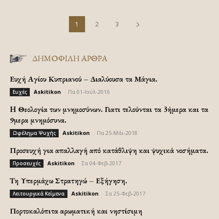
1
2
3
ΔΗΜΟΦΙΛΗ ΑΡΘΡΑ
Ευχή Αγίου Κυπριανού – Διαλύουσα τα Μάγια.
Askitikon
-
Πα 01-Ιούλ-2016
Ευχές
H Θεολογία των μνημοσύνων. Γιατι τελούνται τα 3ήμερα και τα
9μερα μνημόσυνα.
Askitikon
-
Πα 25-Μάι-2018
Ωφέλημα Ψυχής
Προσευχή για απαλλαγή από κατάθλιψη και ψυχικά νοσήματα.
Askitikon
-
Σα 04-Φεβ-2017
Προσευχές
Τη Υπερμάχω Στρατηγώ – Εξήγηση.
Askitikon
-
Σα 25-Φεβ-2017
Λειτουργικά Κείμενα
Πορτοκαλόπιτα αρωματική και νηστίσιμη