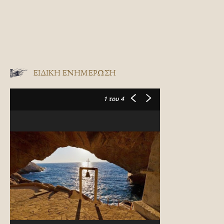
ΕΙΔΙΚΉ ΕΝΗΜΈΡΩΣΗ
1
του 4