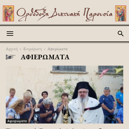
Askitikon
Αρχική
Ενημέρωση
Αφιερώματα
ΑΦΙΕΡΏΜΑΤΑ
Αφιερώματα