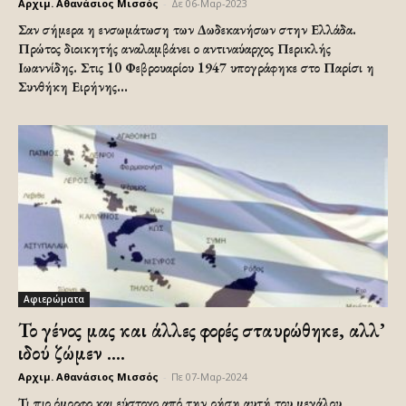
Αρχιμ. Αθανάσιος Μισσός
-
Δε 06-Μαρ-2023
Σαν σήμερα η ενσωμάτωση των Δωδεκανήσων στην Ελλάδα.
Πρώτος διοικητής αναλαμβάνει ο αντιναύαρχος Περικλής
Ιωαννίδης. Στις 10 Φεβρουαρίου 1947 υπογράφηκε στο Παρίσι η
Συνθήκη Ειρήνης...
Αφιερώματα
Το γένος μας και άλλες φορές σταυρώθηκε, αλλ’
ιδού ζώμεν ....
Αρχιμ. Αθανάσιος Μισσός
-
Πε 07-Μαρ-2024
Τι πιο όμορφο και εύστοχο από την ρήση αυτή του μεγάλου