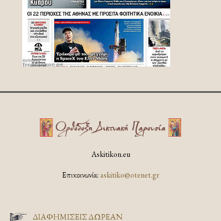
Askitikon.eu
Επικοινωνία:
askitiko@otenet.gr
ΔΙΑΦΗΜΊΣΕΙΣ ΔΩΡΕΆΝ