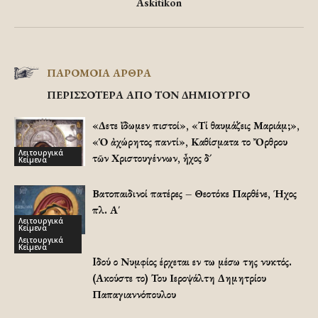
Askitikon
ΠΑΡΟΜΟΙΑ ΑΡΘΡΑ
ΠΕΡΙΣΣΟΤΕΡΑ ΑΠΟ ΤΟΝ ΔΗΜΙΟΥΡΓΟ
«Δεῦτε ἴδωμεν πιστοί», «Τί θαυμάζεις Μαριάμ;»,
«Ὁ ἀχώρητος παντί», Καθίσματα τοῦ Ὄρθρου
Λειτουργικά
τῶν Χριστουγέννων, ἦχος δ´
Κείμενα
Βατοπαιδινοί πατέρες – Θεοτόκε Παρθένε, Ήχος
πλ. Α΄
Λειτουργικά
Κείμενα
Λειτουργικά
Κείμενα
Iδού ο Νυμφίος έρχεται εν τω μέσω της νυκτός.
(Ακούστε το) Του Ιεροψάλτη Δημητρίου
Παπαγιαννόπουλου