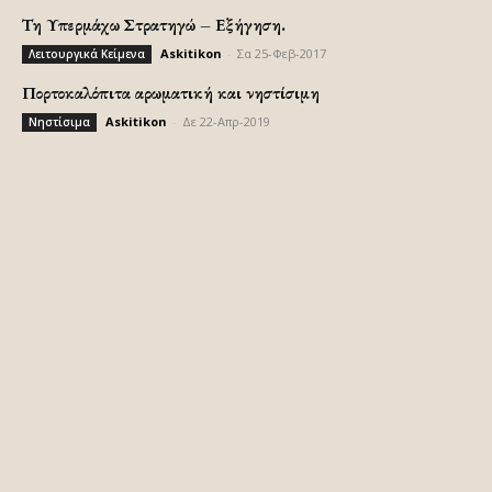
Τη Υπερμάχω Στρατηγώ – Εξήγηση.
Askitikon
-
Σα 25-Φεβ-2017
Λειτουργικά Κείμενα
Πορτοκαλόπιτα αρωματική και νηστίσιμη
Askitikon
-
Δε 22-Απρ-2019
Νηστίσιμα