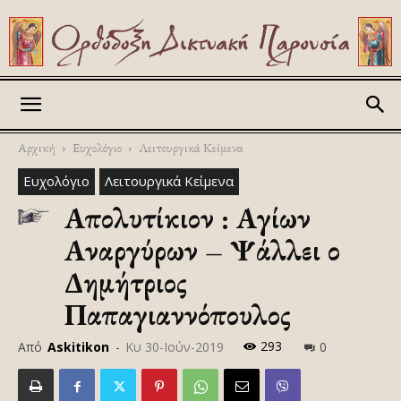
Askitikon
Αρχική
Ευχολόγιο
Λειτουργικά Κείμενα
Ευχολόγιο
Λειτουργικά Κείμενα
Απολυτίκιον : Αγίων
Αναργύρων – Ψάλλει ο
Δημήτριος
Παπαγιαννόπουλος
293
Από
Askitikon
-
Κυ 30-Ιούν-2019
0