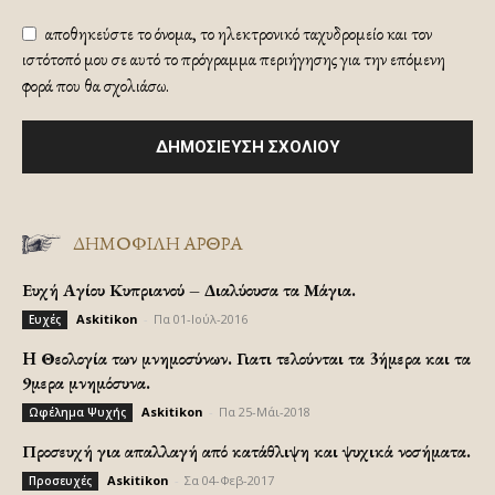
αποθηκεύστε το όνομα, το ηλεκτρονικό ταχυδρομείο και τον
ιστότοπό μου σε αυτό το πρόγραμμα περιήγησης για την επόμενη
φορά που θα σχολιάσω.
ΔΗΜΟΦΙΛΗ ΑΡΘΡΑ
Ευχή Αγίου Κυπριανού – Διαλύουσα τα Μάγια.
Askitikon
-
Πα 01-Ιούλ-2016
Ευχές
H Θεολογία των μνημοσύνων. Γιατι τελούνται τα 3ήμερα και τα
9μερα μνημόσυνα.
Askitikon
-
Πα 25-Μάι-2018
Ωφέλημα Ψυχής
Προσευχή για απαλλαγή από κατάθλιψη και ψυχικά νοσήματα.
Askitikon
-
Σα 04-Φεβ-2017
Προσευχές