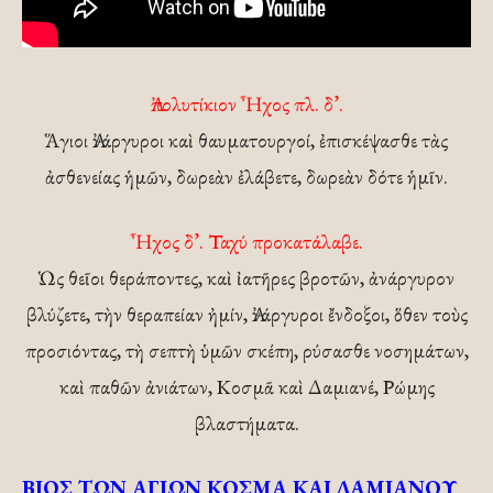
Ἀπολυτίκιον Ἦχος πλ. δ’.
Ἅγιοι Ἀνάργυροι καὶ θαυματουργοί, ἐπισκέψασθε τὰς
ἀσθενείας ἡμῶν, δωρεὰν ἐλάβετε, δωρεὰν δότε ἡμῖν.
Ἦχος δ’. Ταχύ προκατάλαβε.
Ὡς θεῖοι θεράποντες, καὶ ἰατῆρες βροτῶν, ἀνάργυρον
βλύζετε, τὴν θεραπείαν ἠμίν, Ἀνάργυροι ἔνδοξοι, ὅθεν τοὺς
προσιόντας, τὴ σεπτὴ ὑμῶν σκέπη, ρύσασθε νοσημάτων,
καὶ παθῶν ἀνιάτων, Κοσμᾶ καὶ Δαμιανέ, Ρώμης
βλαστήματα.
ΒΙΟΣ ΤΩΝ ΑΓΙΩΝ ΚΟΣΜΑ ΚΑΙ ΔΑΜΙΑΝΟΥ