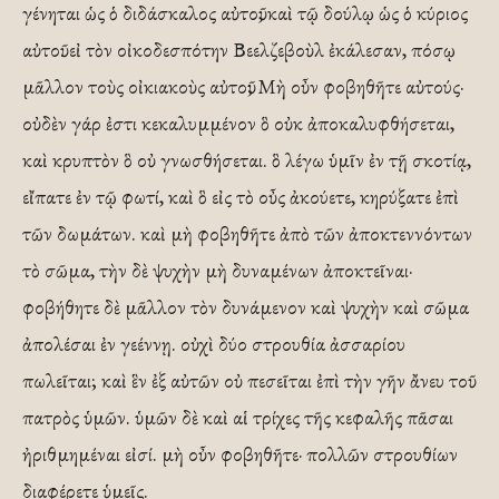
γένηται ὡς ὁ διδάσκαλος αὐτοῦ, καὶ τῷ δούλῳ ὡς ὁ κύριος
αὐτοῦ. εἰ τὸν οἰκοδεσπότην Βεελζεβοὺλ ἐκάλεσαν, πόσῳ
μᾶλλον τοὺς οἰκιακοὺς αὐτοῦ; Μὴ οὖν φοβηθῆτε αὐτούς·
οὐδὲν γάρ ἐστι κεκαλυμμένον ὃ οὐκ ἀποκαλυφθήσεται,
καὶ κρυπτὸν ὃ οὐ γνωσθήσεται. ὃ λέγω ὑμῖν ἐν τῇ σκοτίᾳ,
εἴπατε ἐν τῷ φωτί, καὶ ὃ εἰς τὸ οὖς ἀκούετε, κηρύξατε ἐπὶ
τῶν δωμάτων. καὶ μὴ φοβηθῆτε ἀπὸ τῶν ἀποκτεννόντων
τὸ σῶμα, τὴν δὲ ψυχὴν μὴ δυναμένων ἀποκτεῖναι·
φοβήθητε δὲ μᾶλλον τὸν δυνάμενον καὶ ψυχὴν καὶ σῶμα
ἀπολέσαι ἐν γεέννῃ. οὐχὶ δύο στρουθία ἀσσαρίου
πωλεῖται; καὶ ἓν ἐξ αὐτῶν οὐ πεσεῖται ἐπὶ τὴν γῆν ἄνευ τοῦ
πατρὸς ὑμῶν. ὑμῶν δὲ καὶ αἱ τρίχες τῆς κεφαλῆς πᾶσαι
ἠριθμημέναι εἰσί. μὴ οὖν φοβηθῆτε· πολλῶν στρουθίων
διαφέρετε ὑμεῖς.