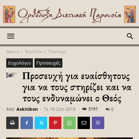
Askitikon
Αρχική
Ευχολόγιο
Προσευχές
Ευχολόγιο
Προσευχές
Προσευχή για ευαίσθητους
για να τους στηρίζει και να
τους ενδυναμώνει ο Θεός
3191
Από
Askitikon
-
Τε 18-Σεπ-2019
0