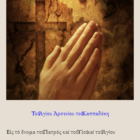
Τοῦ Ἁγίου Ἀρσενίου τοῦ Καππαδόκη
Εἰς τό ὄνομα τοῦ Πατρός καί τοῦ Υἱοῦ καί τοῦ Ἁγίου