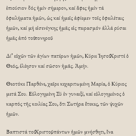
ἐπιούσιον δός ἠμίν σήμερον, καί ἅφες ἠμίν τά
ὀφειλήματα ἠμῶν, ὡς καί ἠμεῖς ἀφίεμεν τοῖς ὀφειλέταις
ἠμῶν, καί μή εἰσενέγκης ἠμᾶς εἰς πειρασμόν ἀλλά ρύσαι
ἠμᾶς ἀπό τοῦ πονηροῦ.
Δί’ εὐχῶν τῶν ἁγίων πατέρων ἠμῶν, Κύριε Ἰησοῦ Χριστέ ὁ
Θεός, ἐλέησον καί σῶσον ἠμᾶς. Ἀμήν.
Θεοτόκε Παρθένε, χαῖρε κεχαριτωμένη Μαρία, ὁ Κύριος
μετά Σου. Εὐλογημένη Σύ ἐν γυναιξί, καί εὐλογημένος ὁ
καρπός τῆς κοιλίας Σου, ὅτι Σωτήρα ἔτεκες, τῶν ψυχῶν
ἠμῶν.
Βαπτιστά τοῦ Χριστοῦ, πάντων ἠμῶν μνήσθητι, ἴνα