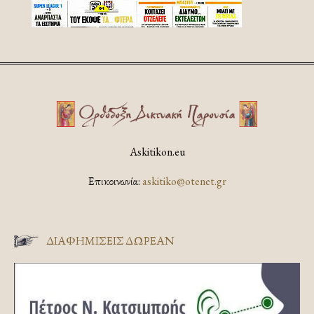
Askitikon.eu
Επικοινωνία:
askitiko@otenet.gr
ΔΙΑΦΗΜΊΣΕΙΣ ΔΩΡΕΆΝ