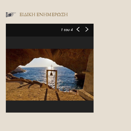
ΕΙΔΙΚΉ ΕΝΗΜΈΡΩΣΗ
1
του 4