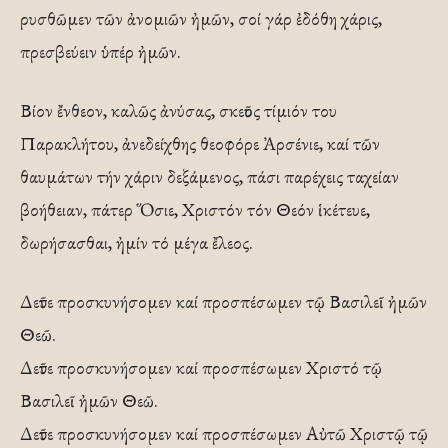
ρυσθῶμεν τῶν ἀνομιῶν ἠμῶν, σοί γάρ ἐδόθη χάρις,
πρεσβεύειν ὑπέρ ἠμῶν.
Βίον ἔνθεον, καλῶς ἀνύσας, σκεῦος τίμιόν του
Παρακλήτου, ἀνεδείχθης θεοφόρε Ἀρσένιε, καί τῶν
θαυμάτων τήν χάριν δεξάμενος, πάσι παρέχεις ταχείαν
βοήθειαν, πάτερ Ὅσιε, Χριστόν τόν Θεόν ἱκέτευε,
δωρήσασθαι, ἠμίν τό μέγα ἔλεος.
Δεῦτε προσκυνήσομεν καί προσπέσωμεν τῷ Βασιλεῖ ἠμῶν
Θεῶ.
Δεῦτε προσκυνήσομεν καί προσπέσωμεν Χριστό τῷ
Βασιλεῖ ἠμῶν Θεῶ.
Δεῦτε προσκυνήσομεν καί προσπέσωμεν Αὐτῶ Χριστῷ τῷ