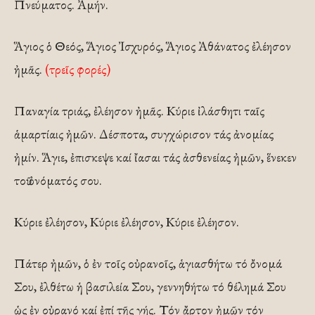
Πνεύματος. Ἀμήν.
Ἅγιος ὁ Θεός, Ἅγιος Ἰσχυρός, Ἅγιος Ἀθάνατος ἐλέησον
ἠμᾶς.
(τρεῖς φορές)
Παναγία τριάς, ἐλέησον ἠμᾶς. Κύριε ἰλάσθητι ταῖς
ἁμαρτίαις ἠμῶν. Δέσποτα, συγχώρισον τάς ἀνομίας
ἠμίν. Ἅγιε, ἐπισκεψε καί ἴασαι τάς ἀσθενείας ἠμῶν, ἕνεκεν
τοῦ ὀνόματός σου.
Κύριε ἐλέησον, Κύριε ἐλέησον, Κύριε ἐλέησον.
Πάτερ ἠμῶν, ὁ ἐν τοῖς οὐρανοῖς, ἁγιασθήτω τό ὄνομά
Σου, ἐλθέτω ἡ βασιλεία Σου, γεννηθήτω τό θέλημά Σου
ὡς ἐν οὐρανό καί ἐπί τῆς γής. Τόν ἄρτον ἠμῶν τόν