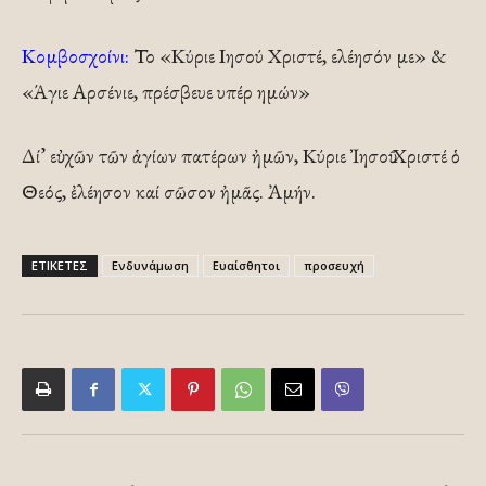
Κομβοσχοίνι:
Το «Κύριε Ιησού Χριστέ, ελέησόν με» &
«Άγιε Αρσένιε, πρέσβευε υπέρ ημών»
Δί’ εὐχῶν τῶν ἁγίων πατέρων ἠμῶν, Κύριε Ἰησοῦ Χριστέ ὁ
Θεός, ἐλέησον καί σῶσον ἠμᾶς. Ἀμήν.
ΕΤΙΚΕΤΕΣ
Ενδυνάμωση
Ευαίσθητοι
προσευχή