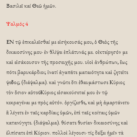
Βασιλεῖ καί Θεῶ ἠμῶν.
Ψαλμός 4
ΕΝ τῷ ἐπικαλεῖσθαί με εἰσήκουσάς μου, ὁ Θεὸς τῆς
δικαιοσύνης μου· ἐν θλίψει ἐπλάτυνάς με. οἰκτείρησόν με
καὶ εἰσάκουσον τῆς προσευχῆς μου. υἱοὶ ἀνθρώπων, ἕως
πότε βαρυκάρδιοι; ἱνατί ἀγαπᾶτε ματαιότητα καὶ ζητεῖτε
ψεῦδος; (διάψαλμα). καὶ γνῶτε ὅτι ἐθαυμάστωσε Κύριος
τὸν ὅσιον αὐτοῦ· Κύριος εἰσακούσεταί μου ἐν τῷ
κεκραγέναι με πρὸς αὐτόν. ὀργίζεσθε, καὶ μὴ ἁμαρτάνετε·
ἃ λέγετε ἐν ταῖς καρδίαις ὑμῶν, ἐπὶ ταῖς κοίταις ὑμῶν
κατανύγητε. (διάψαλμα). θύσατε θυσίαν δικαιοσύνης καὶ
ἐλπίσατε ἐπὶ Κύριον. πολλοὶ λέγουσι· τίς δείξει ἡμῖν τὰ