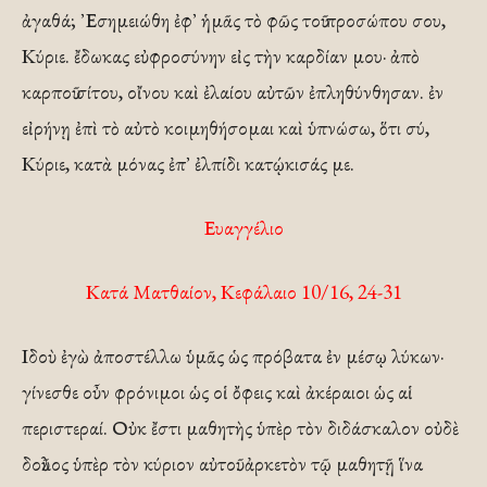
ἀγαθά; ᾿Εσημειώθη ἐφ᾿ ἡμᾶς τὸ φῶς τοῦ προσώπου σου,
Κύριε. ἔδωκας εὐφροσύνην εἰς τὴν καρδίαν μου· ἀπὸ
καρποῦ σίτου, οἴνου καὶ ἐλαίου αὐτῶν ἐπληθύνθησαν. ἐν
εἰρήνῃ ἐπὶ τὸ αὐτὸ κοιμηθήσομαι καὶ ὑπνώσω, ὅτι σύ,
Κύριε, κατὰ μόνας ἐπ᾿ ἐλπίδι κατῴκισάς με.
Ευαγγέλιο
Κατά Ματθαίον, Κεφάλαιο 10/16, 24-31
Ιδοὺ ἐγὼ ἀποστέλλω ὑμᾶς ὡς πρόβατα ἐν μέσῳ λύκων·
γίνεσθε οὖν φρόνιμοι ὡς οἱ ὄφεις καὶ ἀκέραιοι ὡς αἱ
περιστεραί. Οὐκ ἔστι μαθητὴς ὑπὲρ τὸν διδάσκαλον οὐδὲ
δοῦλος ὑπὲρ τὸν κύριον αὐτοῦ. ἀρκετὸν τῷ μαθητῇ ἵνα