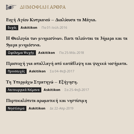
ΔΗΜΟΦΙΛΗ ΑΡΘΡΑ
Ευχή Αγίου Κυπριανού – Διαλύουσα τα Μάγια.
Askitikon
-
Πα 01-Ιούλ-2016
Ευχές
H Θεολογία των μνημοσύνων. Γιατι τελούνται τα 3ήμερα και τα
9μερα μνημόσυνα.
Askitikon
-
Πα 25-Μάι-2018
Ωφέλημα Ψυχής
Προσευχή για απαλλαγή από κατάθλιψη και ψυχικά νοσήματα.
Askitikon
-
Σα 04-Φεβ-2017
Προσευχές
Τη Υπερμάχω Στρατηγώ – Εξήγηση.
Askitikon
-
Σα 25-Φεβ-2017
Λειτουργικά Κείμενα
Πορτοκαλόπιτα αρωματική και νηστίσιμη
Askitikon
-
Δε 22-Απρ-2019
Νηστίσιμα