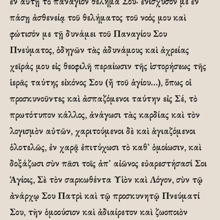
ἐν αὐτῇ τὸ πανάγιον θέλημά Σου· ἐνίσχυσόν με ἐν
πάσῃ ἀσθενείᾳ τοῦ θελήματος τοῦ νοός μου καὶ
φώτισόν με τῇ δυνάμει τοῦ Παναγίου Σου
Πνεύματος, ὁδηγῶν τὰς ἀδυνάμους καὶ ἀχρείας
χεῖράς μου εἰς θεοφιλῆ περαίωσιν τῆς ἱστορήσεως τῆς
ἱερᾶς ταύτης εἰκόνος Σου (ἤ τοῦ ἁγίου…), ὅπως οἱ
προσκυνοῦντες καὶ ἀσπαζόμενοι ταύτην εἰς Σέ, τὸ
πρωτότυπον κάλλος, ἀνάγωσι τὰς καρδίας καὶ τὸν
λογισμὸν αὐτῶν, χαριτούμενοι δὲ καὶ ἁγιαζόμενοι
ὁλοτελῶς, ἐν χαρᾷ ἐπιτύχωσι τὸ καθ᾿ ὁμοίωσιν, καὶ
δοξάζωσι σὺν πᾶσι τοῖς ἀπ᾿ αἰῶνος εὐαρεστήσασί Σοι
Ἁγίοις, Σὲ τὸν σαρκωθέντα Υἱὸν καὶ Λόγον, σὺν τῷ
ἀνάρχῳ Σου Πατρὶ καὶ τῷ προσκυνητῷ Πνεύματί
Σου, τὴν ὁμοούσιον καὶ ἀδιαίρετον καὶ ζωοποιὸν