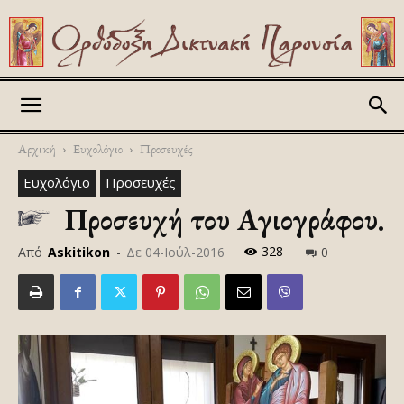
Askitikon
Αρχική
Ευχολόγιο
Προσευχές
Ευχολόγιο
Προσευχές
Προσευχή του Αγιογράφου.
328
Από
Askitikon
-
Δε 04-Ιούλ-2016
0