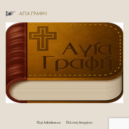
ΑΓΊΑ ΓΡΑΦΉ
Περί Askitikon.eu
Πολιτική Απορρήτου