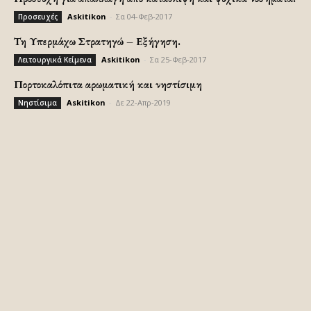
Askitikon
-
Σα 04-Φεβ-2017
Προσευχές
Τη Υπερμάχω Στρατηγώ – Εξήγηση.
Askitikon
-
Σα 25-Φεβ-2017
Λειτουργικά Κείμενα
Πορτοκαλόπιτα αρωματική και νηστίσιμη
Askitikon
-
Δε 22-Απρ-2019
Νηστίσιμα