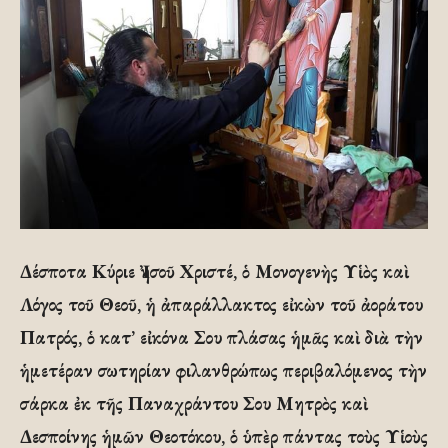
Δέσποτα Κύριε Ἰησοῦ Χριστέ, ὁ Μονογενὴς Υἱὸς καὶ
Λόγος τοῦ Θεοῦ, ἡ ἀπαράλλακτος εἰκὼν τοῦ ἀοράτου
Πατρός, ὁ κατ’ εἰκόνα Σου πλάσας ἡμᾶς καὶ διὰ τὴν
ἡμετέραν σωτηρίαν φιλανθρώπως περιβαλόμενος τὴν
σάρκα ἐκ τῆς Παναχράντου Σου Μητρὸς καὶ
Δεσποίνης ἡμῶν Θεοτόκου, ὁ ὑπὲρ πάντας τοὺς Υἱοὺς