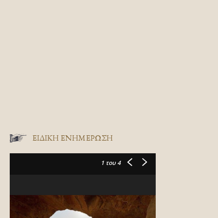
ΕΙΔΙΚΉ ΕΝΗΜΈΡΩΣΗ
1
του 4