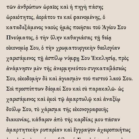
τῶν ἀνθρώπων ὡραῖος καὶ ἡ πηγὴ πάσης
ὡραιότητος, ἀοράτου τε καί φαινομένης, ὁ
καταδεξάμενος ναοὺς ἡμᾶς ποιῆσαι τοῦ Ἁγίου Σου
Πνεύματος, ὁ τὴν ὕλην καθαγιάσας τῇ θείᾳ
οἰκονομίᾳ Σου, ὁ τὴν χρωματουργικὴν θεολογίαν
χαρισάμενος τῇ ἀσπίλῳ νύμφῃ Σου Ἐκκλησίᾳ, πρὸς
ἀνάμνησιν μὲν τῆς ἀνερμηνεύτου συγκαταβάσεώς
Σου, οἰκοδομὴν δὲ καὶ ἁγιασμὸν τοῦ πιστοῦ λαοῦ Σου.
Σοὶ προσπίπτων δέομαί Σου καὶ σὲ παρακαλῶ· ὡς
χαρισάμενος καὶ ἐμοὶ τῷ ἁμαρτωλῷ καὶ ἀναξίῳ
δούλῳ Σου, τὸ χάρισμα τῆς εἰκονογραφικῆς
διακονίας, κάθαρον ἀπὸ τῆς καρδίας μου πᾶσαν
ἁμαρτητικὴν ρυπαρίαν καὶ ἔγγραψον ἀχειροποιήτως