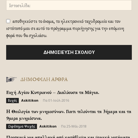
αποθηκεύστε το όνομα, το ηλεκτρονικό ταχυδρομείο και τον
ιστότοπό μου σε αυτό το πρόγραμμα περιήγησης για την επόμενη
φορά που θα σχολιάσω.
ΔΗΜΟΦΙΛΗ ΑΡΘΡΑ
Ευχή Αγίου Κυπριανού – Διαλύουσα τα Μάγια.
Askitikon
-
Πα 01-Ιούλ-2016
Ευχές
H Θεολογία των μνημοσύνων. Γιατι τελούνται τα 3ήμερα και τα
9μερα μνημόσυνα.
Askitikon
-
Πα 25-Μάι-2018
Ωφέλημα Ψυχής
Προσευχή για απαλλαγή από κατάθλιψη και ψυχικά νοσήματα.