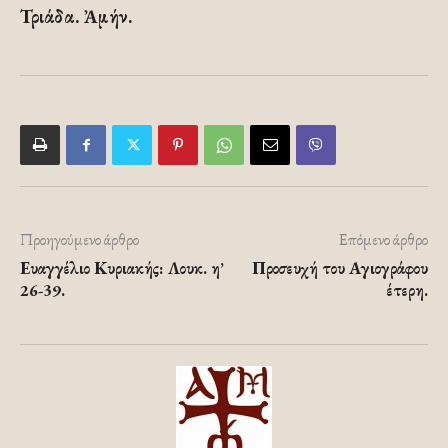
Τριάδα. Ἀμήν.
Προηγούμενο άρθρο
Επόμενο άρθρο
Ευαγγέλιο Κυριακής: Λουκ. η’
Προσευχή του Αγιογράφου
26-39.
έτερη.