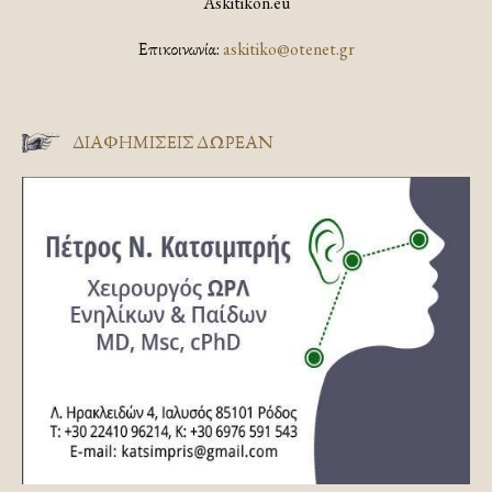
Askitikon.eu
Επικοινωνία:
askitiko@otenet.gr
ΔΙΑΦΗΜΊΣΕΙΣ ΔΩΡΕΆΝ