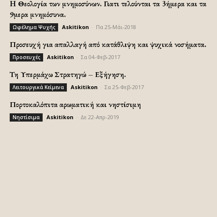
H Θεολογία των μνημοσύνων. Γιατι τελούνται τα 3ήμερα και τα
9μερα μνημόσυνα.
Askitikon
-
Πα 25-Μάι-2018
Ωφέλημα Ψυχής
Προσευχή για απαλλαγή από κατάθλιψη και ψυχικά νοσήματα.
Askitikon
-
Σα 04-Φεβ-2017
Προσευχές
Τη Υπερμάχω Στρατηγώ – Εξήγηση.
Askitikon
-
Σα 25-Φεβ-2017
Λειτουργικά Κείμενα
Πορτοκαλόπιτα αρωματική και νηστίσιμη
Askitikon
-
Δε 22-Απρ-2019
Νηστίσιμα