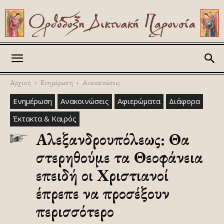
Askitikon
Αρχική
Ενημέρωση
Ανακοινώσεις
Ενημέρωση
Ανακοινώσεις
Αφιερώματα
Διάφορα
Έκτακτα & Καιρός
Αλεξανδρουπόλεως: Θα
στερηθούμε τα Θεοφάνεια
επειδή οι Χριστιανοί
έπρεπε να προσέξουν
περισσότερο