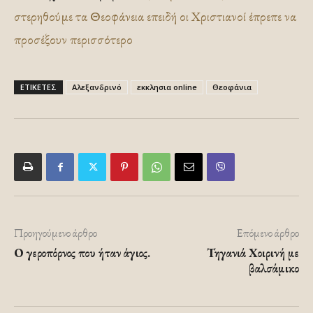
στερηθούμε τα Θεοφάνεια επειδή οι Χριστιανοί έπρεπε να
προσέξουν περισσότερο
ΕΤΙΚΕΤΕΣ
Αλεξανδρινό
εκκλησια online
Θεοφάνια
Προηγούμενο άρθρο
Επόμενο άρθρο
Ο γεροπόρνος που ήταν άγιος.
Τηγανιά Χοιρινή με
βαλσάμικο