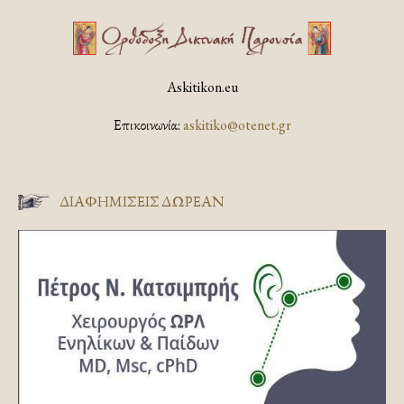
Askitikon.eu
Επικοινωνία:
askitiko@otenet.gr
ΔΙΑΦΗΜΊΣΕΙΣ ΔΩΡΕΆΝ