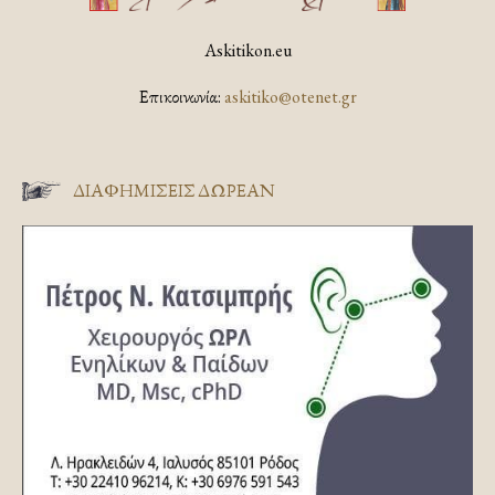
Askitikon.eu
Επικοινωνία:
askitiko@otenet.gr
ΔΙΑΦΗΜΊΣΕΙΣ ΔΩΡΕΆΝ