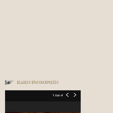
ΕΙΔΙΚΉ ΕΝΗΜΈΡΩΣΗ
1
του 4