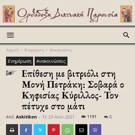
Askitikon
Αρχική
Ενημέρωση
Ανακοινώσεις
Ενημέρωση
Ανακοινώσεις
Επίθεση με βιτριόλι στη
Μονή Πετράκη: Σοβαρά ο
Κηφισίας Κύριλλος- Τον
πέτυχε στο μάτι
1191
Από
Askitikon
-
Τε 23-Ιούν-2021
0