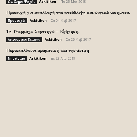
Askitikon
-
Πα 25-Μάι-2018
Ωφέλημα Ψυχής
Προσευχή για απαλλαγή από κατάθλιψη και ψυχικά νοσήματα.
Askitikon
-
Σα 04-Φεβ-2017
Προσευχές
Τη Υπερμάχω Στρατηγώ – Εξήγηση.
Askitikon
-
Σα 25-Φεβ-2017
Λειτουργικά Κείμενα
Πορτοκαλόπιτα αρωματική και νηστίσιμη
Askitikon
-
Δε 22-Απρ-2019
Νηστίσιμα