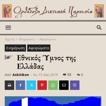
Askitikon
Αρχική
Ενημέρωση
Αφιερώματα
Ενημέρωση
Αφιερώματα
Εθνικός Ύμνος της
Ελλάδας
52
Από
Askitikon
-
Κυ 15-Δεκ-2019
0