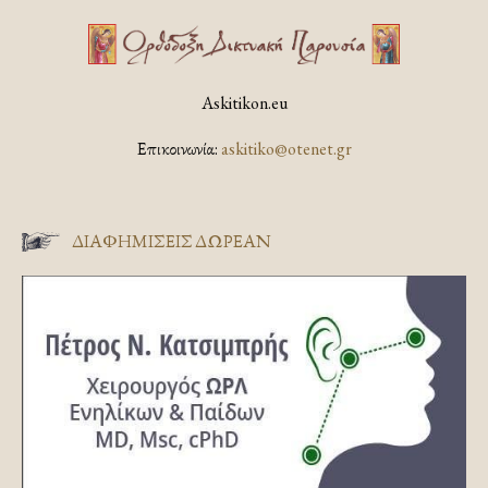
Askitikon.eu
Επικοινωνία:
askitiko@otenet.gr
ΔΙΑΦΗΜΊΣΕΙΣ ΔΩΡΕΆΝ