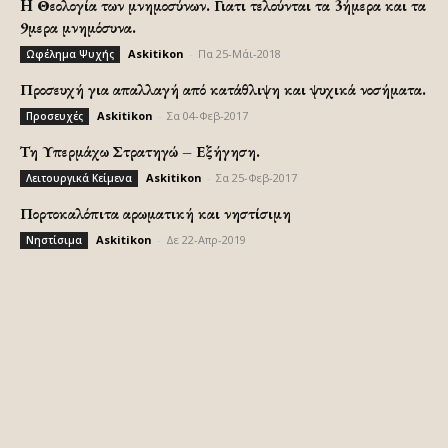
H Θεολογία των μνημοσύνων. Γιατι τελούνται τα 3ήμερα και τα
9μερα μνημόσυνα.
Askitikon
-
Πα 25-Μάι-2018
Ωφέλημα Ψυχής
Προσευχή για απαλλαγή από κατάθλιψη και ψυχικά νοσήματα.
Askitikon
-
Σα 04-Φεβ-2017
Προσευχές
Τη Υπερμάχω Στρατηγώ – Εξήγηση.
Askitikon
-
Σα 25-Φεβ-2017
Λειτουργικά Κείμενα
Πορτοκαλόπιτα αρωματική και νηστίσιμη
Askitikon
-
Δε 22-Απρ-2019
Νηστίσιμα