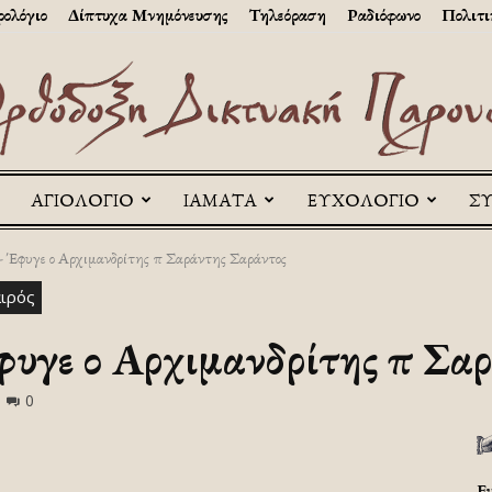
ολόγιο
Δίπτυχα Μνημόνευσης
Τηλεόραση
Ραδιόφωνο
Πολιτι
ΑΓΙΟΛΟΓΙΟ
ΙΑΜΑΤΑ
ΕΥΧΟΛΟΓΙΟ
Σ
Askitikon
φυγε ο Αρχιμανδρίτης π Σαράντης Σαράντος
αιρός
ε ο Αρχιμανδρίτης π Σαρ
0
Ε