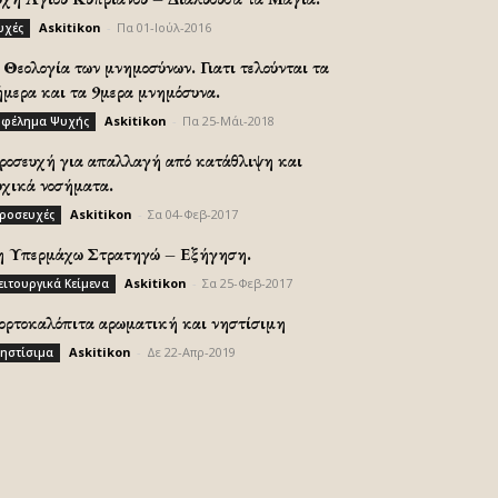
Askitikon
-
Πα 01-Ιούλ-2016
υχές
Θεολογία των μνημοσύνων. Γιατι τελούνται τα
ήμερα και τα 9μερα μνημόσυνα.
Askitikon
-
Πα 25-Μάι-2018
φέλημα Ψυχής
ροσευχή για απαλλαγή από κατάθλιψη και
υχικά νοσήματα.
Askitikon
-
Σα 04-Φεβ-2017
ροσευχές
η Υπερμάχω Στρατηγώ – Εξήγηση.
Askitikon
-
Σα 25-Φεβ-2017
ειτουργικά Κείμενα
ορτοκαλόπιτα αρωματική και νηστίσιμη
Askitikon
-
Δε 22-Απρ-2019
ηστίσιμα