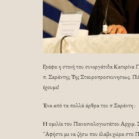
Γράφει η στενή του συνεργάτιδα Κατερίνα 
π. Σαράντης Της Σταυροπροσκυνησεως. Πάντ
έχουμε!
Ένα από τα πολλά άρθρα του π Σαράντη :
Η ομιλία του Πανοσιολογιωτάτου Αρχιμ. 
΄΄Αφήστε με να ζήσω που έλαβε χώρα στο 