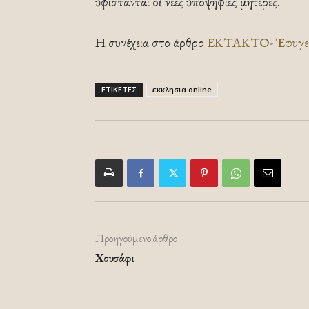
ὑφίστανται οἱ νέες ὑποψήφιες μητέρες.
Η συνέχεια στο άρθρο
ΕΚΤΑΚΤΟ- Έφυγε ο 
ΕΤΙΚΕΤΕΣ
εκκλησια online
Προηγούμενο άρθρο
Χουσάφι