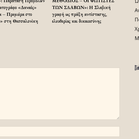
 Παράταση Προβολών
ΜΕΘΟΔΙΟΣ – ΟΙ ΦΩΤΙΣΤΕΣ
Ω
ατογράφο «Δαναός»
ΤΩΝ ΣΛΑΒΩΝ»: Η Σλαβική
Α
 – Πρεμιέρα στο
γραφή ως πράξη αντίστασης,
Π
» στη Θεσσαλονίκη
ελευθερίας και δικαιοσύνης
Χ
Μ