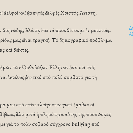
ί ἀδελφοί καί ἀγαπητές ἀδελφές Χριστός Ἀνέστη,
Δ
 θρηνώδης, ἀλλά πρέπει νά προσθέσουμε ἐν μετανοίᾳ.
Α
ρίδας μας εἶναι τραγική. Τό δημογραφικό πρόβλημα
ις καί δεῖκτες.
ιες ἡμῶν τῶν Ὀρθοδόξων Ἑλλήνων ὅσο καί στίς
εἶναι ἐντελῶς ἀρνητικό στό πολύ συμβατό γιά τή
α μου στό σπίτι κλαίγοντας γιατί ἔμαθαν οἱ
, βέβαια, ἀλλά μετά ἡ πληρότητα αὐτῆς τῆς προσφορᾶς
οῦμε γιά τό πολύ σοβαρό σύγχρονο bullying πού