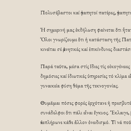
Πολυσέβαστοι καί ἀγαπητοί πατέρες, ἀγαπητο
Ἡ σημερινή μας ἐκδήλωση φαίνεται ὅτι ἦταν
Ὅλοι γνωρίζουμε ὅτι ἡ κατάσταση τῆς Πατ
κινεῖται σέ ἀρνητικές καί ἐπικίνδυνες διαστάσε
Παρά ταῦτα, μέσα στίς ἴδιες τίς οἰκογένε
δημόσιες καί ἰδιωτικές ὑπηρεσίες τό κλίμα 
γυναικεία φύση θέμα τῆς τεκνογονίας.
Θυμᾶμαι πόσες φορές ἐρχότανε ἡ πρεσβυτέρ
συνάδελφοι ὅτι πάλι εἶναι ἔγκυος. Ἔκλαιγε
ἀνεπλήρωνε κάθε ἄλλον ὀνειδισμό. Τί νά π