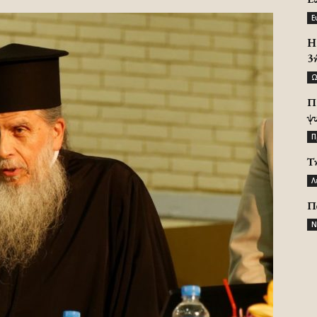
Ε
H 
3
Ω
Π
ψ
Π
Τ
Λ
Π
Ν