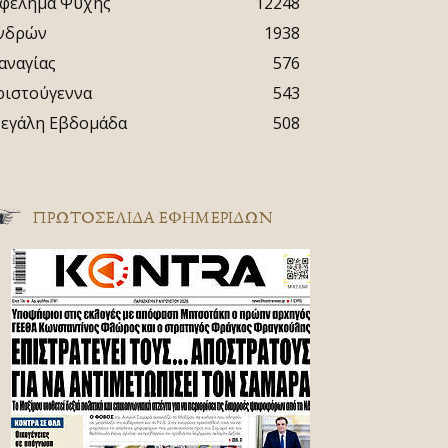
φέλημα Ψυχής
12248
νδρών
1938
αναγίας
576
ριστούγεννα
543
εγάλη Εβδομάδα
508
ΠΡΩΤΟΣΈΛΙΔΑ ΕΦΗΜΕΡΊΔΩΝ