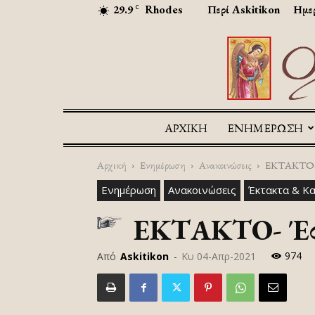
29.9
Rhodes
Περί Askitikon
Ημερ
C
ΑΡΧΙΚΉ
ΕΝΗΜΕΡΩΣΗ
Αρχική
Ενημέρωση
Ανακοινώσεις
ΕΚΤΑΚΤΟ- Έ
Ενημέρωση
Ανακοινώσεις
Έκτακτα & Κ
ΕΚΤΑΚΤΟ- Έφυγ
974
Από
Askitikon
-
Κυ 04-Απρ-2021