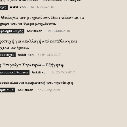
Askitikon
-
Πα 01-Ιούλ-2016
υχές
Θεολογία των μνημοσύνων. Γιατι τελούνται τα
ήμερα και τα 9μερα μνημόσυνα.
Askitikon
-
Πα 25-Μάι-2018
φέλημα Ψυχής
ροσευχή για απαλλαγή από κατάθλιψη και
υχικά νοσήματα.
Askitikon
-
Σα 04-Φεβ-2017
ροσευχές
η Υπερμάχω Στρατηγώ – Εξήγηση.
Askitikon
-
Σα 25-Φεβ-2017
ειτουργικά Κείμενα
ορτοκαλόπιτα αρωματική και νηστίσιμη
Askitikon
-
Δε 22-Απρ-2019
ηστίσιμα