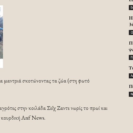
Ε
H 
3
Ω
Π
ψ
Π
Τ
Λ
τα μαντριά σκοτώνοντας τα ζώα (στη φωτό
Π
Ν
ρότες στην κοιλάδα Σεΐχ Ζαντε νωρίς το πρωί και
η κουρδική Anf News.