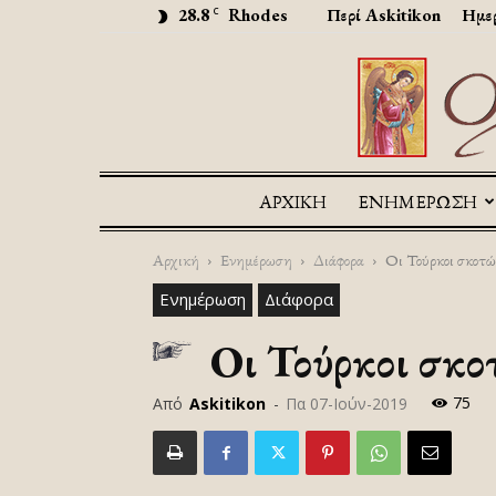
28.8
Rhodes
Περί Askitikon
Ημερ
C
ΑΡΧΙΚΉ
ΕΝΗΜΕΡΩΣΗ
Αρχική
Ενημέρωση
Διάφορα
Οι Τούρκοι σκοτών
Ενημέρωση
Διάφορα
Οι Τούρκοι σκο
75
Από
Askitikon
-
Πα 07-Ιούν-2019