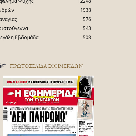
φέλημα Ψυχής
12248
νδρών
1938
αναγίας
576
ριστούγεννα
543
εγάλη Εβδομάδα
508
ΠΡΩΤΟΣΈΛΙΔΑ ΕΦΗΜΕΡΊΔΩΝ