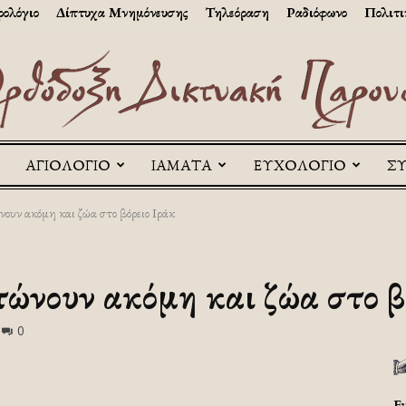
ολόγιο
Δίπτυχα Μνημόνευσης
Τηλεόραση
Ραδιόφωνο
Πολιτι
ΑΓΙΟΛΟΓΙΟ
ΙΑΜΑΤΑ
ΕΥΧΟΛΟΓΙΟ
Σ
Askitikon
ουν ακόμη και ζώα στο βόρειο Ιράκ
τώνουν ακόμη και ζώα στο β
0
Ε