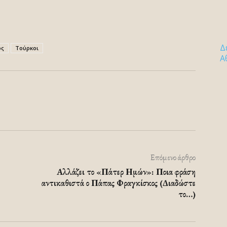
Δ
ος
Τούρκοι
Α
Επόμενο άρθρο
Αλλάζει το «Πάτερ Ημών»: Ποια φράση
αντικαθιστά ο Πάπας Φραγκίσκος (Διαδώστε
το…)